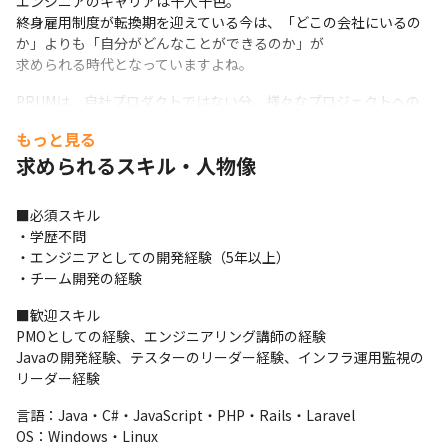
エンジニアのキャリアは十人十色。

終身雇用制度が転換期を迎えている今は、「どこの会社にいるの
か」よりも「自分がどんなことができるのか」が

求められる時代となっていますよね。
PRUMは、自社プロダクトではない分、様々なプロジェクトへの
参画が可能です。

もっと見る
それにより１社で安定した働き方をしながらも、個人の成長とい
求められるスキル・人物像
うをさらに感じることができる環境です。
■必須スキル

・学歴不問

・エンジニアとしての開発経験（5年以上）

・チーム開発の経験
■歓迎スキル

PMOとしての経験、エンジニアリング講師の経験	

Javaの開発経験、テスターのリーダー経験、インフラ運用監視の
リーダー経験
言語：Java・C#・JavaScript・PHP・Rails・Laravel

OS：Windows・Linux
