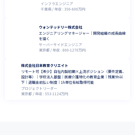
インフラエンジニア
千葉県
年収 :
350
-
600
万円
ウォンテッドリー株式会社
エンジニアリングマネージャー｜開発組織の成長曲線
を描く
サーバーサイドエンジニア
東京都
年収 :
800
-
1270
万円
株式会社日本教育クリエイト
リモート可【希少】自社内製初期×上流ポジション（要件定義、
設計等）｜学校法人基盤｜医療介護特化の教育企業｜残業9h以
下｜退職金前払い制度｜1h単位有給取得可能
プロジェクトリーダー
東京都
年収 :
553
-
1124
万円