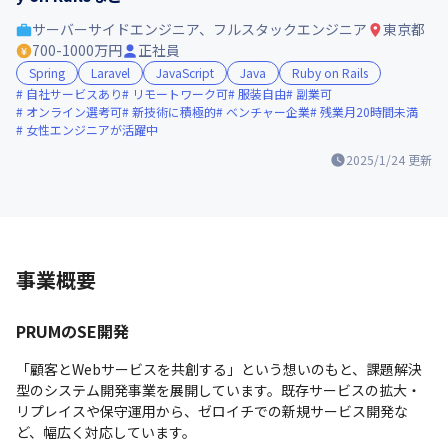
サーバーサイドエンジニア、フルスタックエンジニア
東京都
700-1000万円
正社員
Spring
Laravel
JavaScript
Java
Ruby on Rails
自社サービスあり
リモートワーク可
服装自由
副業可
オンライン選考可
新技術に積極的
ベンチャー企業
残業月20時間未満
女性エンジニアが活躍中
2025/1/24
更新
事業概要
PRUMのSE開発
「顧客とWebサービスを共創する」という想いのもと、課題解決
型のシステム開発事業を展開しています。既存サービスの拡大・
リプレイスや保守運用から、ゼロイチでの新規サービス開発な
ど、幅広く対応しています。