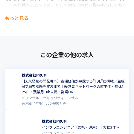
し、未経験からエンジニアとして開発に携わる機会も決して多く
ありません。

もっと見る
結果として、エンジニアを志した方の9割は、途中で挫折してしま
います。
だからこそ、PRUMではゼロから正しくエンジニアを育て、活躍
できるエンジニアを増やしていくことをミッションとしていま
す。
この企業の他の求人
そのためにPRUMでは独自の育成制度のPRUMアカデミーを運営
し、

未経験から優秀なエンジニアを多く輩出しています。
株式会社PRUM
【AI未経験の開発者へ】市場価値が急騰する"FDE"に挑戦／生成
※参照：経済産業省/みずほ情報総研株式会社「IT人材需給に関す
AIで顧客課題を実装まで｜経営者ネットワークの直案件・年休1
る調査 調査報告書」
25日・残業月10h未満・副業OK
ITコンサル・セキュリティコンサル
東京都
年収 :
500
-
600
万円
株式会社PRUM
インフラエンジニア（監視・運用）｜実務3年〜
こ
インフラエンジニア