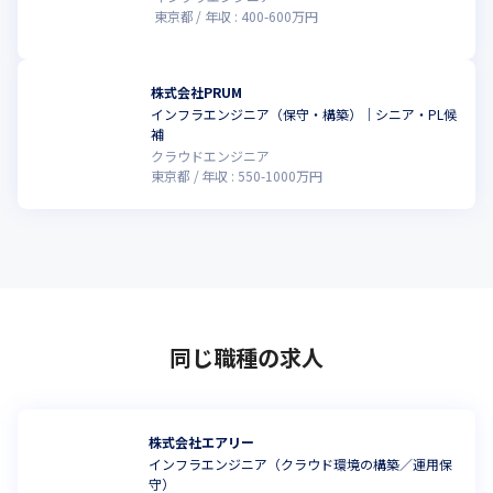
東京都
年収 :
400
-
600
万円
株式会社PRUM
インフラエンジニア（保守・構築）｜シニア・PL候
こ
補
クラウドエンジニア
東京都
年収 :
550
-
1000
万円
同じ職種の求人
株式会社エアリー
インフラエンジニア（クラウド環境の構築／運用保
守）