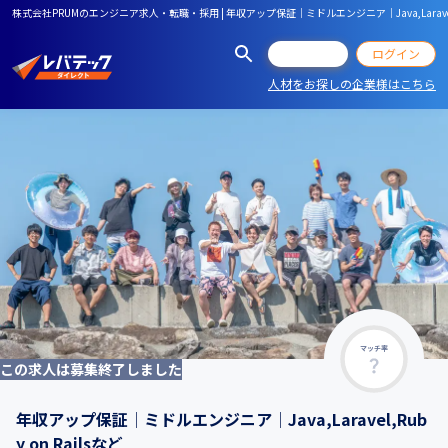
株式会社PRUMのエンジニア求人・転職・採用 | 年収アップ保証│ミドルエンジニア│Java,Laravel,Ru
会員登録
ログイン
人材をお探しの企業様はこちら
マッチ率
この求人は募集終了しました
年収アップ保証│ミドルエンジニア│Java,Laravel,Rub
y on Railsなど