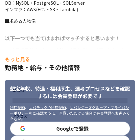
DB：MySQL・PostgreSQL・SQLServer

インフラ：AWS(EC2・S3・Lambda)
■求める人物像
以下一つでも当てはまればマッチすると思います！
自己成長だけでなく、会社の成長を感じて仕事をしたい人
職種に捉われずに、挑戦したいことを全部やってみたい人
もっと見る
毎月、新しいことをやる会社が楽しいと思える人
勤務地・給与・その他情報
代表や社員との距離感が近いことに違和感を感じない人
エンジニアとして爆速で成長し、早期に幹部になりたい人
想定年収、待遇・福利厚生、
選考プロセスなどを確認
勤務地
するには会員登録が必要です
利用規約
、
レバテックID利用規約
、
レバレジーズグループ・プライバシ
ーポリシー
をご確認のうえ、同意いただける場合は会員登録へお進みく
アクセス
ださい。
Googleで登録