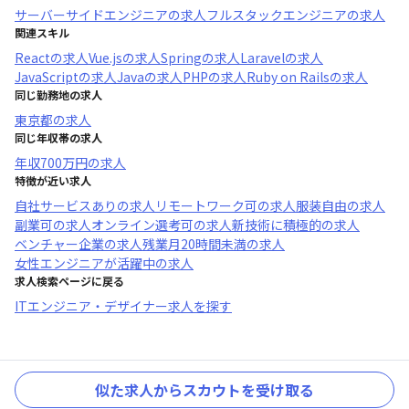
サーバーサイドエンジニア
の求人
フルスタックエンジニア
の求人
関連スキル
React
の求人
Vue.js
の求人
Spring
の求人
Laravel
の求人
JavaScript
の求人
Java
の求人
PHP
の求人
Ruby on Rails
の求人
同じ勤務地の求人
東京都
の求人
同じ年収帯の求人
年収
700万円
の求人
特徴が近い求人
自社サービスあり
の求人
リモートワーク可
の求人
服装自由
の求人
副業可
の求人
オンライン選考可
の求人
新技術に積極的
の求人
ベンチャー企業
の求人
残業月20時間未満
の求人
女性エンジニアが活躍中
の求人
求人検索ページに戻る
ITエンジニア・デザイナー求人を探す
似た求人からスカウトを受け取る