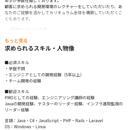
若手が多数在籍しております。

顧客に求められる開発環境のレクチャーをしていただいたり、あ
なたのご経験を活かしてカリキュラム全体を構築していただくこ
ともあります。
新規サービスの企画
要件定義・基本設計・詳細設計
もっと見る
プロジェクト管理
求められるスキル・人物像
Ruby on Rails / LaravelでのAPI開発
React / Vue.js / Nuxt.jsでのSPA開発
GitHubを使ったスクラム開発
■必須スキル

チームメンバーの管理・コミュニケーション
・学歴不問

・エンジニアとしての開発経験（5年以上）

・チーム開発の経験
■歓迎スキル

PMOとしての経験、エンジニアリング講師の経験	

Javaの開発経験、テスターのリーダー経験、インフラ運用監視の
リーダー経験
言語：Java・C#・JavaScript・PHP・Rails・Laravel

OS：Windows・Linux
