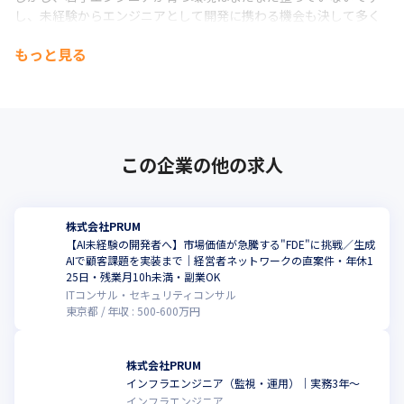
し、未経験からエンジニアとして開発に携わる機会も決して多く
ありません。

もっと見る
結果として、エンジニアを志した方の9割は、途中で挫折してしま
います。
だからこそ、PRUMではゼロから正しくエンジニアを育て、活躍
できるエンジニアを増やしていくことをミッションとしていま
す。
この企業の他の求人
そのためにPRUMでは独自の育成制度のPRUMアカデミーを運営
し、

未経験から優秀なエンジニアを多く輩出しています。
株式会社PRUM
【AI未経験の開発者へ】市場価値が急騰する"FDE"に挑戦／生成
※参照：経済産業省/みずほ情報総研株式会社「IT人材需給に関す
AIで顧客課題を実装まで｜経営者ネットワークの直案件・年休1
る調査 調査報告書」
25日・残業月10h未満・副業OK
ITコンサル・セキュリティコンサル
東京都
年収 :
500
-
600
万円
株式会社PRUM
インフラエンジニア（監視・運用）｜実務3年〜
こ
インフラエンジニア