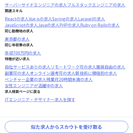
サーバーサイドエンジニア
の求人
フルスタックエンジニア
の求人
関連スキル
React
の求人
Vue.js
の求人
Spring
の求人
Laravel
の求人
JavaScript
の求人
Java
の求人
PHP
の求人
Ruby on Rails
の求人
同じ勤務地の求人
東京都
の求人
同じ年収帯の求人
年収
700万円
の求人
特徴が近い求人
自社サービスあり
の求人
リモートワーク可
の求人
服装自由
の求人
副業可
の求人
オンライン選考可
の求人
新技術に積極的
の求人
ベンチャー企業
の求人
残業月20時間未満
の求人
女性エンジニアが活躍中
の求人
求人検索ページに戻る
ITエンジニア・デザイナー求人を探す
似た求人からスカウトを受け取る