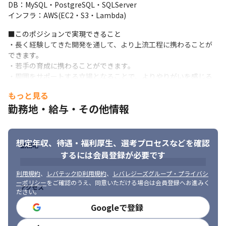
DB：MySQL・PostgreSQL・SQLServer

インフラ：AWS(EC2・S3・Lambda)
■このポジションで実現できること

・長く経験してきた開発を通して、より上流工程に携わることが
できます。

・若手の育成に携わることができます。

・周囲をサポートする立場となることで、よりやりがいを感じる
環境で働けます。
もっと見る
勤務地・給与・その他情報
想定年収、待遇・福利厚生、
選考プロセスなどを確認
勤務地
するには会員登録が必要です
利用規約
、
レバテックID利用規約
、
レバレジーズグループ・プライバシ
ーポリシー
をご確認のうえ、同意いただける場合は会員登録へお進みく
アクセス
ださい。
Googleで登録