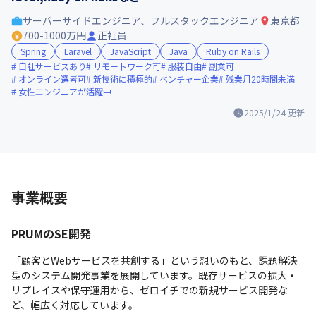
サーバーサイドエンジニア、フルスタックエンジニア
東京都
700-1000万円
正社員
Spring
Laravel
JavaScript
Java
Ruby on Rails
自社サービスあり
リモートワーク可
服装自由
副業可
オンライン選考可
新技術に積極的
ベンチャー企業
残業月20時間未満
女性エンジニアが活躍中
2025/1/24
更新
事業概要
PRUMのSE開発
「顧客とWebサービスを共創する」という想いのもと、課題解決
型のシステム開発事業を展開しています。既存サービスの拡大・
リプレイスや保守運用から、ゼロイチでの新規サービス開発な
ど、幅広く対応しています。