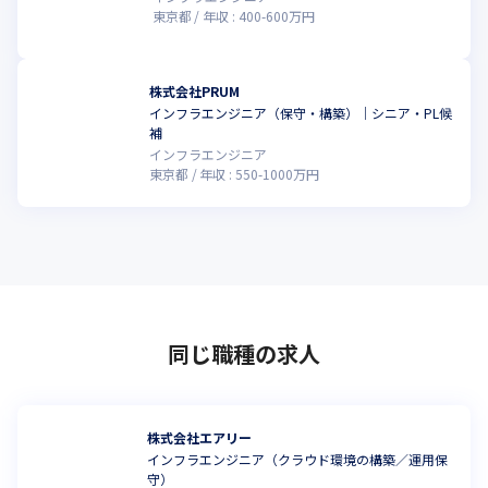
東京都
年収 :
400
-
600
万円
株式会社PRUM
インフラエンジニア（保守・構築）｜シニア・PL候
こ
補
インフラエンジニア
東京都
年収 :
550
-
1000
万円
同じ職種の求人
株式会社エアリー
インフラエンジニア（クラウド環境の構築／運用保
守）