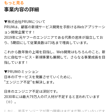
もっと見る
自社プロダクトではない分、個人としての成長を一番感じられる
会社、それがPRUMです。
事業内容の詳細
▼株式会社PRUMについて

PRUMは、顧客の新規サービス開発を手掛けるWebアプリケーシ
ョン開発企業です！

2019年に元ヤフーのエンジニアである代表の岩本が設立してお
り、5期目にして従業員数は73名まで増員しています。
これから数年後の上場を目指し、Web開発はもちろんのこと、新
たに自社サービス・新規事業も展開して、さらなる事業成長を目
指しています！
▼PRUMのミッション

日本のITサービスを発展させていくために、

"エンジニア不足"を解決します。
日本のエンジニア不足は深刻です。

2030年には最大79万人のIT人材が不足すると言われています
（※）。
しかし、若手エンジニアが育つ環境はまだまだ整っていないです