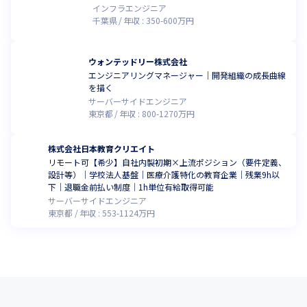
インフラエンジニア
千葉県
年収 :
350
-
600
万円
ウォンテッドリー株式会社
エンジニアリングマネージャー｜開発組織の成長曲線
を描く
サーバーサイドエンジニア
東京都
年収 :
800
-
1270
万円
株式会社日本教育クリエイト
リモート可【希少】自社内製初期×上流ポジション（要件定義、
設計等）｜学校法人基盤｜医療介護特化の教育企業｜残業9h以
下｜退職金前払い制度｜1h単位有給取得可能
サーバーサイドエンジニア
東京都
年収 :
553
-
1124
万円