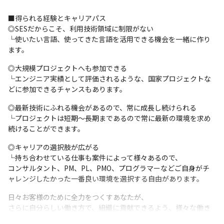
■得られる経験とキャリアパス

◎SESだからこそ、利用技術領域に制限がない

└使いたい言語、使ってきた言語を活用できる機会を一緒に作り
ます。
◎大規模プロジェクトへも参加できる

└エンジニア実績として評価されるような、国家プロジェクトな
どに参加できるチャンスもあります。
◎最新技術にふれる機会があるので、常に成長し続けられる

└プロジェクトは短期〜長期まであるので常に最新の環境を求め
続けることができます。
◎キャリアの選択肢が広がる

└持ち合わせている仕事も案件によって様々あるので、

コンサルタント、PM、PL、PMO、プログラマーなどご自身がチ
ャレンジしたかった一番良い環境を選択する自由があります。
日々お客様のために全力をつくすあなたが、

さらに自分らしい働き方で、組織に貢献できるよう、様々な働き
方をご提案します。
