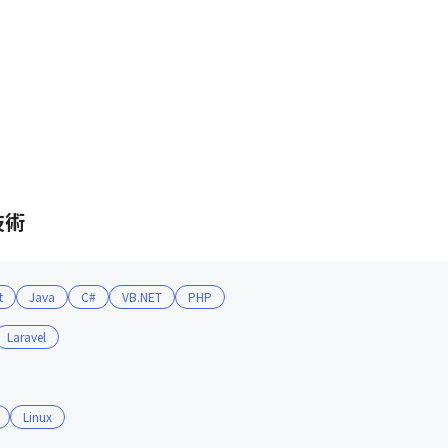
技術
t
Java
C#
VB.NET
PHP
Laravel
Linux