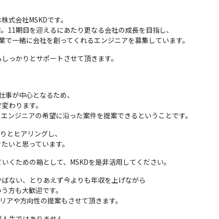
式会社MSKDです。

0期目。11期目を迎えるにあたり更なる会社の成長を目指し、

)事業で一緒に会社を創ってくれるエンジニアを募集しています。
もしっかりとサポートさせて頂きます。
の仕事が中心となるため、

変わります。

、エンジニアの希望に沿った案件を提案できるということです。
りとヒアリングし、

きたいと思っています。
いくための箱として、MSKDを是非活用してください。
ばない、とりあえず今よりも年収を上げながら

う方も大歓迎です。

ャリアや方向性の提案もさせて頂きます。
人生ではありません。
