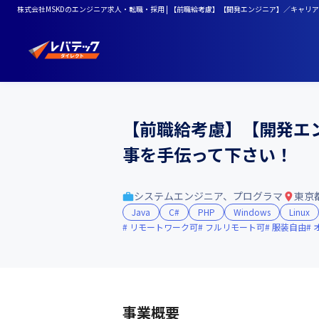
株式会社MSKDのエンジニア求人・転職・採用 | 【前職給考慮】【開発エンジニア】／キャ
【前職給考慮】【開発エ
事を手伝って下さい！
システムエンジニア、プログラマ
東京
Java
C#
PHP
Windows
Linux
リモートワーク可
フルリモート可
服装自由
事業概要