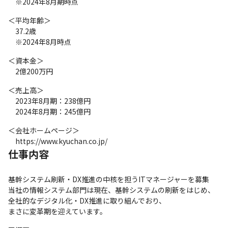
　※2024年8月期時点
＜平均年齢＞

　37.2歳

　※2024年8月時点
＜資本金＞

　2億200万円
＜売上高＞

　2023年8月期：238億円

　2024年8月期：245億円
＜会社ホームページ＞

　https://www.kyuchan.co.jp/
仕事内容
基幹システム刷新・DX推進の中核を担うITマネージャーを募集

当社の情報システム部門は現在、基幹システムの刷新をはじめ、
全社的なデジタル化・DX推進に取り組んでおり、

まさに変革期を迎えています。