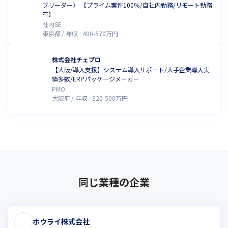
ブリーダー） 【プライム案件100％/自社内勤務/リモート勤務
有】
社内SE
東京都
年収 :
400
-
570
万円
株式会社チェプロ
【大阪/導入支援】システム導入サポート/大手企業導入実
績多数/ERPパッケージメーカー
PMO
大阪府
年収 :
320
-
500
万円
同じ業種の企業
ホウライ株式会社