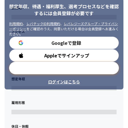
想定年収、待遇・福利厚生、
選考プロセスなどを確認
勤務地
するには会員登録が必要です
利用規約
、
レバテックID利用規約
、
レバレジーズグループ・プライバシ
ーポリシー
をご確認のうえ、同意いただける場合は会員登録へお進みく
アクセス
ださい。
Googleで登録
Appleでサインアップ
勤務時間
メールアドレスで登録
想定年収
ログインはこちら
雇用形態
休日・休暇