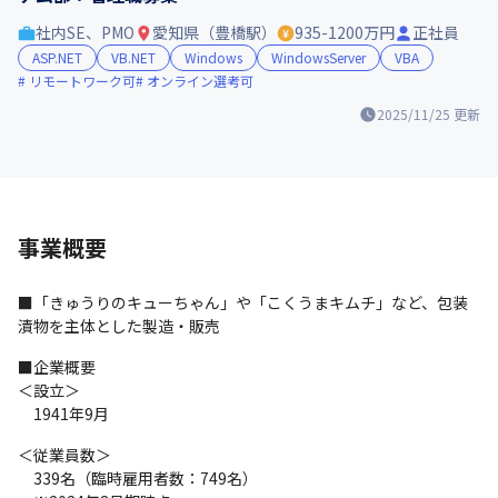
社内SE、PMO
愛知県（豊橋駅）
935-1200万円
正社員
ASP.NET
VB.NET
Windows
WindowsServer
VBA
リモートワーク可
オンライン選考可
2025/11/25
更新
事業概要
■「きゅうりのキューちゃん」や「こくうまキムチ」など、包装
漬物を主体とした製造・販売
■企業概要

＜設立＞

　1941年9月
＜従業員数＞

　339名（臨時雇用者数：749名）　
