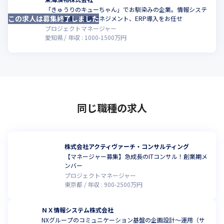
「きゅうりのキューちゃん」でお馴染みの企業。情報システ
この求人は募集終了しました
ム部長募集／組織マネジメント、ERP導入をお任せ
プロジェクトマネージャー
愛知県
年収 :
1000
-
1500
万円
同じ職種の求人
株式会社アクティヴァーチ・コンサルティング
【マネージャー募集】急成長のITコンサル！創業期メ
ンバー
プロジェクトマネージャー
東京都
年収 :
900
-
2500
万円
ＮＸ情報システム株式会社
NXグループのコミュニケーション基盤の企画設計～運用（サ