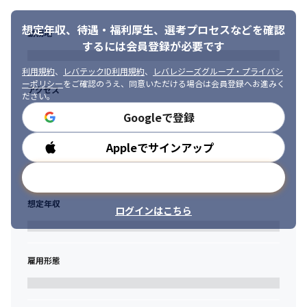
　┗ SAP及び周辺システムの運用方針検討、設計書の作成
想定年収、待遇・福利厚生、
選考プロセスなどを確認
勤務地
するには会員登録が必要です
利用規約
、
レバテックID利用規約
、
レバレジーズグループ・プライバシ
ーポリシー
をご確認のうえ、同意いただける場合は会員登録へお進みく
アクセス
ださい。
Googleで登録
Appleでサインアップ
勤務時間
メールアドレスで登録
想定年収
ログインはこちら
雇用形態