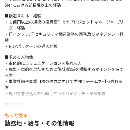
　┗ 基幹系、情報系システムの開発・改修・保守

SIerにおける部長職以上の経験
・社内インフラの構築、運用保守

　┗ サーバやネットワークの保守運用

■歓迎スキル・経験

　┗ 最新のセキュリティトレンドの学習、導入

・１億円以上の規模の投資案件でのプロジェクトマネージャー/リ
　┗ PCやスマートフォン等のIT資産の管理、購入やキッティング
ーダー経験

委託管理

・ITインフラ/ITセキュリティ関連業務の実務及びマネジメント経
・ヘルプデスク業務

験

　┗ 社内及び関係会社からの基幹システムやITに関する問い合わ
・ERPパッケージの導入経験
せ対応
■求める人物像

＜SAP導入プロジェクト業務＞

・主体的にコミュニケーションを取れる方

・プロジェクト管理

・成果・目的を果たすために領域/職域を横断するマインドを有す
　┗ プロジェクト事務局定例会への参加、WBS管理、方針検討

る方

・課題検討、アドオン検討

・事業計画や事業目標の達成に向けて力強くチームを引っ張れる
　┗ 各ワークショップへの参加、開発ベンダーや業務部門との調
方

整、課題・実装方法の検討、各種テスト

・周囲を巻き込んで行動していくバイタリティがある方
・周辺システム改修

■募集背景

　┗ 要件検討、開発ベンダーの管理、業務部門との調整

　現在、情報システム部長を経営企画部長が兼任しているため、
・データ移行

もっと見る
組織体制の強化及び基幹システム刷新のけん引役として活躍して
　┗ 移行方針検討、要件検討、仕様書作成

勤務地・給与・その他情報
いただける方を募集いたします。
　┗ 開発ベンダーの管理、業務部門との調整

・運用設計
