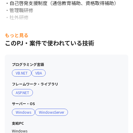
・自己啓発支援制度（通信教育補助、資格取得補助）

・管理職研修

・社外研修
もっと見る
このPJ・案件で使われている技術
プログラミング言語
「きゅうりのキューちゃん」CM
VB.NET
VBA
フレームワーク・ライブラリ
ASP.NET
サーバー・OS
Windows
WindowsServer
支給PC
「こくうまキムチ」CM
Windows