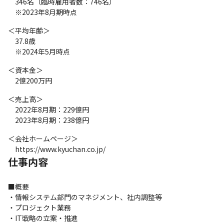
　346名（臨時雇用者数：746名）　

　※2023年8月期時点
＜平均年齢＞

　37.8歳

　※2024年5月時点
＜資本金＞

　2億200万円
＜売上高＞

　2022年8月期：229億円

　2023年8月期：238億円
＜会社ホームページ＞

　https://www.kyuchan.co.jp/
仕事内容
■概要

・情報システム部門のマネジメント、社内調整等

・プロジェクト業務

・IT戦略の立案・推進