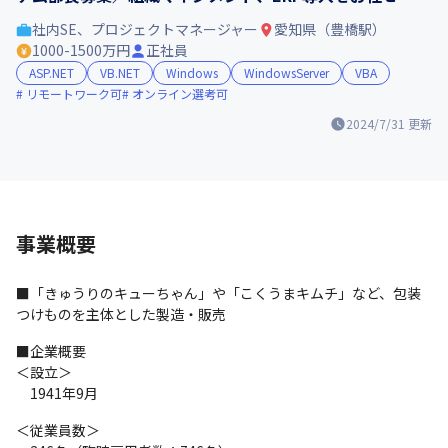
社内SE、プロジェクトマネージャー
愛知県（豊橋駅）
1000-1500万円
正社員
ASP.NET
VB.NET
Windows
WindowsServer
VBA
リモートワーク可
オンライン選考可
2024/7/31
更新
事業概要
■「きゅうりのキューちゃん」や「こくうまキムチ」など、包装
つけものを主体とした製造・販売
■企業概要

＜設立＞

　1941年9月
＜従業員数＞
