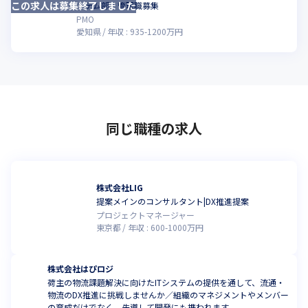
この求人は募集終了しました
ステム部：管理職募集
PMO
愛知県
年収 :
935
-
1200
万円
同じ職種の求人
株式会社LIG
提案メインのコンサルタント|DX推進提案
プロジェクトマネージャー
東京都
年収 :
600
-
1000
万円
株式会社はぴロジ
荷主の物流課題解決に向けたITシステムの提供を通して、流通・
物流のDX推進に挑戦しませんか／組織のマネジメントやメンバー
の育成だけでなく、先導して開発にも携われます