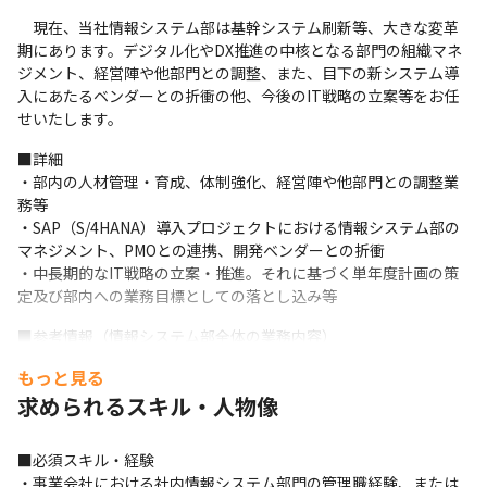
　現在、当社情報システム部は基幹システム刷新等、大きな変革
期にあります。デジタル化やDX推進の中核となる部門の組織マネ
ジメント、経営陣や他部門との調整、また、目下の新システム導
入にあたるベンダーとの折衝の他、今後のIT戦略の立案等をお任
せいたします。
■詳細

・部内の人材管理・育成、体制強化、経営陣や他部門との調整業
務等

・SAP（S/4HANA）導入プロジェクトにおける情報システム部の
マネジメント、PMOとの連携、開発ベンダーとの折衝

・中長期的なIT戦略の立案・推進。それに基づく単年度計画の策
定及び部内への業務目標としての落とし込み等
■参考情報（情報システム部全体の業務内容）

＜情報システム部の通常業務＞

もっと見る
・IT戦略の企画・立案

求められるスキル・人物像
　┗ 経営陣や業務部門の要望にフィットするITシステムの企画・
導入

　┗ 情報システム部門視点での業務改善提案

■必須スキル・経験

・既存システムの運用保守

・事業会社における社内情報システム部門の管理職経験、または