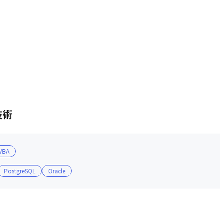
技術
VBA
PostgreSQL
Oracle