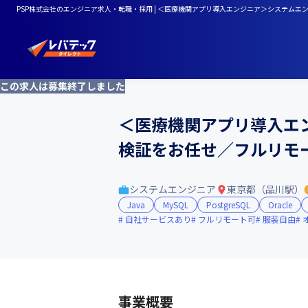
PSP株式会社のエンジニア求人・転職・採用 | ＜医療機関アプリ導入エンジニア＞システム
この求人は募集終了しました
＜医療機関アプリ導入エ
検証をお任せ／フルリモ
システムエンジニア
東京都（品川駅）
Java
MySQL
PostgreSQL
Oracle
自社サービスあり
フルリモート可
服装自由
事業概要