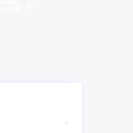
Iは合併し
員としての新
PSP株式会社
【全国・フルリモ
サーバーサイドエ
東京都
年収 :
450