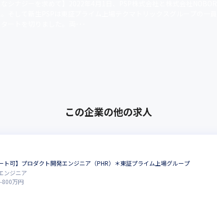
なシナジーを求めて】2022年4月1日、PSP株式会社と株式会社NOBOR
た。そして新生PSPは東証プライム上場テクマトリックスグループの一
タートを切りました。両･･･
この企業の他の求人
ート可】プロダクト開発エンジニア（PHR）＊東証プライム上場グループ
エンジニア
-
800
万円