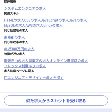
関連職種
システムエンジニア
の求人
関連スキル
HTML
の求人
CSS
の求人
JavaScript
の求人
Java
の求人
MySQL
の求人
AWS
の求人
Linux
の求人
同じ勤務地の求人
東京都
の求人
同じ年収帯の求人
年収
300万円
の求人
特徴が近い求人
服装自由
の求人
副業可
の求人
オンライン選考可
の求人
フレックス制度あり
の求人
求人検索ページに戻る
ITエンジニア・デザイナー求人を探す
似た求人からスカウトを受け取る