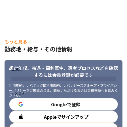
もっと見る
勤務地・給与・その他情報
想定年収、待遇・福利厚生、
選考プロセスなどを確認
勤務地
するには会員登録が必要です
利用規約
、
レバテックID利用規約
、
レバレジーズグループ・プライバシ
ーポリシー
をご確認のうえ、同意いただける場合は会員登録へお進みく
アクセス
ださい。
Googleで登録
Appleでサインアップ
勤務時間