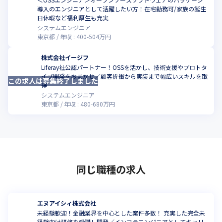
導入のエンジニアとして活躍したい方！在宅勤務可/家族の誕生
日休暇など福利厚生も充実
システムエンジニア
東京都
年収 :
400
-
504
万円
株式会社イージフ
Liferay社公認パートナー！OSSを活かし、技術支援やプロトタ
イプ開発をおまかせ／顧客折衝から実装まで幅広いスキルを取
この求人は募集終了しました
得
システムエンジニア
東京都
年収 :
480
-
680
万円
同じ職種の求人
エヌアイシィ株式会社
未経験歓迎！金融業界を中心とした案件多数！ 充実した完全未
経験向け研修を受講し開発／インフラエンジニアとしてキャリ