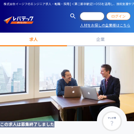
株式会社イージフのエンジニア求人・転職・採用 | ＜第二新卒歓迎＞OSSを活用し、技術支援やプ
会員登録
ログイン
人材をお探しの企業様はこちら
求人
企業
マッチ率
この求人は募集終了しました