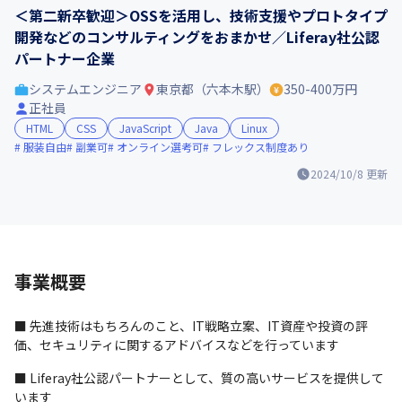
＜第二新卒歓迎＞OSSを活用し、技術支援やプロトタイプ
開発などのコンサルティングをおまかせ／Liferay社公認
パートナー企業
システムエンジニア
東京都（六本木駅）
350-400万円
正社員
HTML
CSS
JavaScript
Java
Linux
服装自由
副業可
オンライン選考可
フレックス制度あり
2024/10/8
更新
事業概要
■ 先進技術はもちろんのこと、IT戦略立案、IT資産や投資の評
価、セキュリティに関するアドバイスなどを行っています
■ Liferay社公認パートナーとして、質の高いサービスを提供して
います