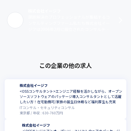
株式会社イージフ
課題解決のプロフェッショナルが集結するコ
ンサルティングファーム私たち株式会社イー
ジフは2006年2月に設立されたコンサルティ
ング会社です。大きく2つの事業を展開してお
り、OSSコンサルティング事業では･･･
この企業の他の求人
株式会社イージフ
<OSSコンサルタント>エンジニア経験を活かしながら、オープン
ソースソフトウェアのパッケージ導入コンサルタントとして活躍
したい方！在宅勤務可/家族の誕生日休暇など福利厚生も充実
ITコンサル・セキュリティコンサル
東京都
年収 :
630
-
760
万円
株式会社イージフ
＜OSSエンジニア＞オープンソースソフトウェアのパッケージ