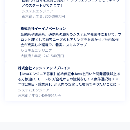
アのスタートができます！
システムエンジニア
東京都
年収 :
300
-
300
万円
株式会社イーイノベーション
金融系や鉄道系、通信系の顧客のシステム開発案件において、フ
ロントSEとして顧客ニーズのヒアリングをおまかせ／社内勉強
会が充実した環境で、着実にスキルアップ
システムエンジニア
大阪府
年収 :
240
-
540
万円
株式会社マッシュアップブレイン
【Javaエンジニア募集】前給保証◆Javaを用いた開発経験以上あ
る方歓迎/リモートあり/会社からの強制なし！＜案件選択制＞×
年休130日・残業月10.5h以内の安定した環境でやりたいことに挑
戦！ランチ代補助あり
システムエンジニア
東京都
年収 :
450
-
804
万円