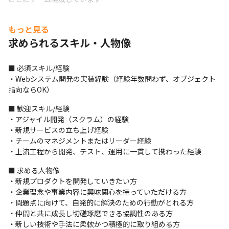
※心理的安全性を考慮したスクラム開発を実施中

もっと見る
※開発プロジェクトの柔軟な異動が可能
求められるスキル・人物像
■ この仕事の魅力、面白み

・意思決定の速さは自社開発の魅力です。
■ 必須スキル/経験

・Webシステム開発の実装経験（経験年数問わず、オブジェクト
指向ならOK）
■ 歓迎スキル/経験

・アジャイル開発（スクラム）の経験

・新規サービスの立ち上げ経験

・チームのマネジメントまたはリーダー経験

・上流工程から開発、テスト、運用に一貫して携わった経験
■ 求める人物像

・新規プロダクトを開発していきたい方

・企業理念や事業内容に興味関心を持っていただける方

・問題点に向けて、自発的に解決のための行動がとれる方

・仲間と共に成長し切磋琢磨できる協調性のある方

・新しい技術や手法に柔軟かつ積極的に取り組める方
