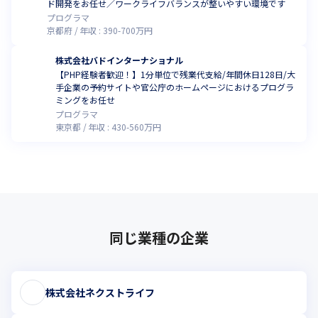
ド開発をお任せ／ワークライフバランスが整いやすい環境です
プログラマ
京都府
年収 :
390
-
700
万円
株式会社バドインターナショナル
【PHP経験者歓迎！】1分単位で残業代支給/年間休日128日/大
手企業の予約サイトや官公庁のホームページにおけるプログラ
ミングをお任せ
プログラマ
東京都
年収 :
430
-
560
万円
同じ業種の企業
株式会社ネクストライフ