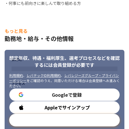
・何事にも前向きに楽しんで取り組める方
もっと見る
勤務地・給与・その他情報
想定年収、待遇・福利厚生、
選考プロセスなどを確認
勤務地
するには会員登録が必要です
利用規約
、
レバテックID利用規約
、
レバレジーズグループ・プライバシ
ーポリシー
をご確認のうえ、同意いただける場合は会員登録へお進みく
アクセス
ださい。
Googleで登録
Appleでサインアップ
勤務時間
メールアドレスで登録