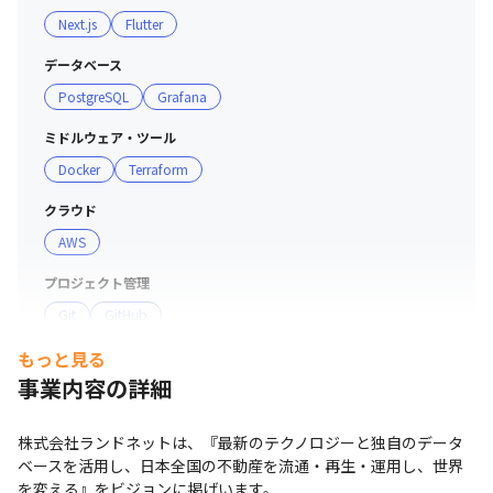
Next.js
Flutter
データベース
PostgreSQL
Grafana
ミドルウェア・ツール
Docker
Terraform
クラウド
AWS
プロジェクト管理
Git
GitHub
もっと見る
その他
事業内容の詳細
Android Studio
株式会社ランドネットは、『最新のテクノロジーと独自のデータ
ベースを活用し、日本全国の不動産を流通・再生・運用し、世界
を変える』をビジョンに掲げいます。