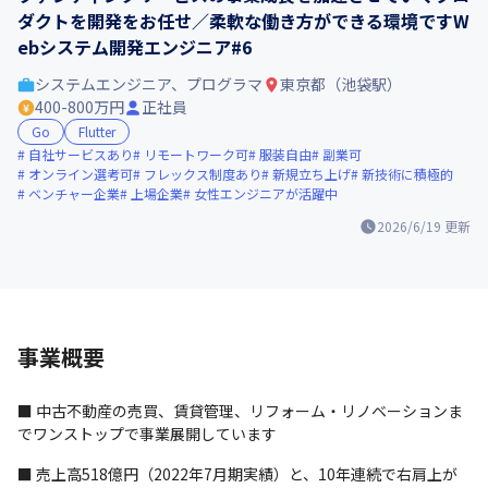
ダクトを開発をお任せ／柔軟な働き方ができる環境ですW
ebシステム開発エンジニア#6
システムエンジニア、プログラマ
東京都（池袋駅）
400-800万円
正社員
Go
Flutter
自社サービスあり
リモートワーク可
服装自由
副業可
オンライン選考可
フレックス制度あり
新規立ち上げ
新技術に積極的
ベンチャー企業
上場企業
女性エンジニアが活躍中
2026/6/19
更新
事業概要
■ 中古不動産の売買、賃貸管理、リフォーム・リノベーションま
でワンストップで事業展開しています
■ 売上高518億円（2022年7月期実績）と、10年連続で右肩上が