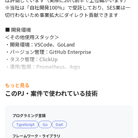
ば評価しています（実際に20代前半で上位職がいます）

※当社は「自社開発100％」で受託しており、SES業は一
切行わないため事業拡大にダイレクト貢献できます

■ 開発環境

＜その他使用スタック＞

・開発環境：VSCode、GoLand

・バージョン管理：GitHub Enterprise

・タスク管理：ClickUp

・運用/監視：Prometheus、Argo
もっと見る
このPJ・案件で使われている技術
プログラミング言語
TypeScript
Go
Dart
フレームワーク・ライブラリ