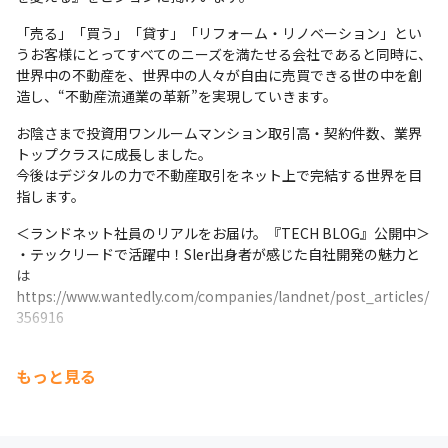
「売る」「買う」「貸す」「リフォーム・リノベーション」とい
うお客様にとってすべてのニーズを満たせる会社であると同時に、
世界中の不動産を、世界中の人々が自由に売買できる世の中を創
造し、“不動産流通業の革新”を実現していきます。
お陰さまで投資用ワンルームマンション取引高・契約件数、業界
トップクラスに成長しました。

今後はデジタルの力で不動産取引をネット上で完結する世界を目
指します。
＜ランドネット社員のリアルをお届け。『TECH BLOG』公開中＞

・テックリードで活躍中！Sler出身者が感じた自社開発の魅力と
は

https://www.wantedly.com/companies/landnet/post_articles/
356916
・SE5年経験で転職、ユーザーと近い距離だから、成果が目に見
もっと見る
えてわかる。自社開発の魅力を紹介！（女性エンジニア転職）

https://www.wantedly.com/companies/landnet/post_articles/
309353