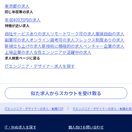
東京都
の求人
同じ年収帯の求人
年収
400万円
の求人
特徴が近い求人
自社サービスあり
の求人
リモートワーク可
の求人
服装自由
の求人
副業可
の求人
オンライン選考可
の求人
フレックス制度あり
の求人
新規立ち上げ
の求人
新技術に積極的
の求人
ベンチャー企業
の求人
上場企業
の求人
女性エンジニアが活躍中
の求人
求人検索ページに戻る
ITエンジニア・デザイナー求人を探す
似た求人からスカウトを受け取る
ITエンジニア・デザイナーの求人・転職TOP
ITエンジニア・デザイナーの求人・転職を探
IT・Web求人を探す
個人向けお問い合わせ