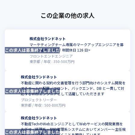
・リモートワークに関する記事はこちら

https://www.wantedly.com/companies/landnet/post_articles/
この企業の他の求人
338872
株式会社ランドネット
マーケティングチーム専属のマークアップエンジニアを募
この求人は募集終了しました
こ
集！< 賞与年 3 回 / 年間休日 126 日>
フロントエンドエンジニア
東京都
年収 :
350
-
500
万円
株式会社ランドネット
不動産に関わる契約の文書管理を行う部門向けのシステム開発を
するチームに配属／フロント、バックエンド、DB と一貫して対
この求人は募集終了しました
こ
応するWebエンジニアとして活躍していただきます
プロジェクトリーダー
東京都
年収 :
500
-
800
万円
株式会社ランドネット
不動産TechのWebエンジニアとしてWebサービスの開発業務を
お任せ／経理系・契約管理系システムにおいてメンバー～主任候
この求人は募集終了しました
こ
補として活躍していただくことを期待しています