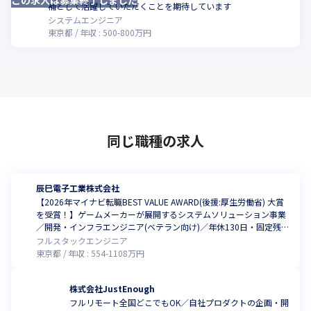
補として活躍していただくことを期待しています
システムエンジニア
東京都
年収 :
500
-
800
万円
同じ職種の求人
辰巳電子工業株式会社
【2026年マイナビ転職BEST VALUE AWARD(後援:厚生労働省) 大賞
を受賞！】ゲームメーカーが展開するシステムソリューション事業
／開発・インフラエンジニア(ベテラン向け)／年休130日・固定残業
制なし・残業月6時間（※）／9割以上年収UP（※）／有給消化率8
フルスタックエンジニア
割（※）／リモート可（※2025年1月時点）
東京都
年収 :
554
-
1108
万円
株式会社JustEnough
フルリモート全国どこでもOK／自社プロダクトの企画・開