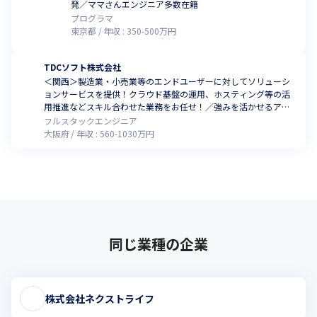
発／ママさんエンジニア多数在籍
プログラマ
東京都
年収 :
350
-
500
万円
TDCソフト株式会社
＜関西＞製造業・小売業等のエンドユーザーに対してソリューシ
ョンサービスを提供！クラウド基盤の運用、ホスティング等の活
用推進などスキル合わせた業務をお任せ！／強みを活かせるアサ
インを一緒に考えましょう
フルスタックエンジニア
大阪府
年収 :
560
-
1030
万円
同じ業種の企業
株式会社ネクストライフ