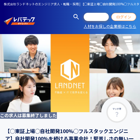
株式会社ランドネットのエンジニア求人・転職・採用 | 【◯東証上場◯自社開発100%◯フルス
会員登録
ログイン
人材をお探しの企業様はこちら
マッチ率
この求人は募集終了しました
【◯東証上場◯自社開発100%◯フルスタックエンジニ
ア】自社開発100%を続ける事業会社！堅苦しさの無い一