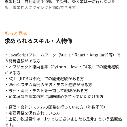
※弊社は「自社開発 100％」で受託、SES 業は一切行わないた
め、事業拡大にダイレクト貢献できます。
もっと見る
求められるスキル・人物像
・JavaScriptフレームワーク（Vue.js・React・AngularJS等）で
の開発経験がある方

・オブジェクト指向言語（Python・Java・C#等）での開発経験
がある方

・SQL（RDBは不問）での開発経験がある方

・Webシステム開発の実装・テスト経験がある方

・設計・開発・テストを一貫して経験がある方

・企業理念や事業内容に興味関心を持っていただける方
・経理・会計システムの開発を行っていた方（年数不問）

・宅建資格を保有されている方

※上記、歓迎要件は「1つでもございましたら是非」という温度感
です。