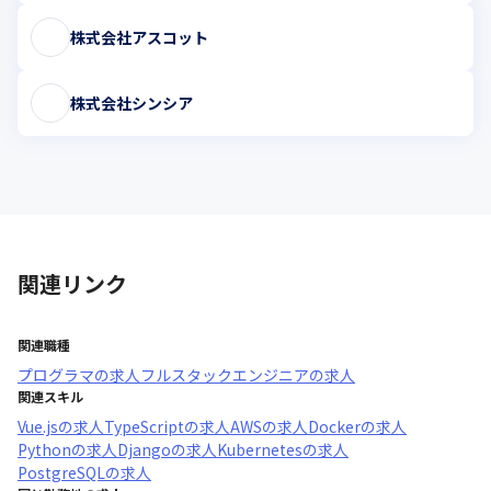
株式会社アスコット
株式会社シンシア
関連リンク
関連職種
プログラマ
の求人
フルスタックエンジニア
の求人
関連スキル
Vue.js
の求人
TypeScript
の求人
AWS
の求人
Docker
の求人
Python
の求人
Django
の求人
Kubernetes
の求人
PostgreSQL
の求人