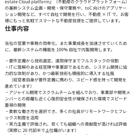
estate Cloud platform』（不動産のクラウドプラットフォーム）
の基幹システム企画・開発・保守業務や、toC 向けのアプリケー
ション開発など、すべて自社で開発を行い、不動産 × IT で、お客
様にもっと気軽でスマートな不動産投資をご提供しています。
仕事内容
当社の営業や事務の効率化、また事業成長を加速させていくため
に、基幹システムの機能を 100% 自社で内製開発します。
・要件定義から技術選定、運用保守までフルスタックの役割

・ITに理解のある経営陣や事業部であるため、システム開発に協
力的な体制があり、かつ最新技術も積極的に導入する社風

　（経営者自身が要件定義に携わり、スピード感を持って開発を
進めています）

・アジャイル開発でスクラムチームを組んでおり、事業部や開発メ
ンバーとの距離も近く心理的安全性が確保された環境でスピード
重視の開発

・柔軟な働き方を選択でき、多くの社員がリモートワークとフレ
ックス制度を活用

・実力主義で評価され、若くても組織への貢献度が高ければ評価
（実際に 20 代前半で上位職がいます）
