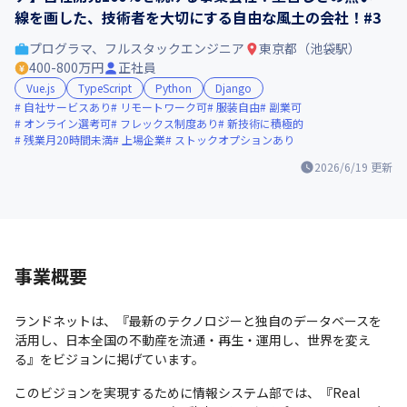
線を画した、技術者を大切にする自由な風土の会社！#3
プログラマ、フルスタックエンジニア
東京都（池袋駅）
400-800万円
正社員
Vue.js
TypeScript
Python
Django
自社サービスあり
リモートワーク可
服装自由
副業可
オンライン選考可
フレックス制度あり
新技術に積極的
残業月20時間未満
上場企業
ストックオプションあり
2026/6/19
更新
事業概要
ランドネットは、『最新のテクノロジーと独自のデータベースを
活用し、日本全国の不動産を流通・再生・運用し、世界を変え
る』をビジョンに掲げています。
このビジョンを実現するために情報システム部では、『Real 