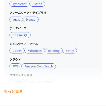
TypeScript
Python
フレームワーク・ライブラリ
Vue.js
Django
データベース
PostgreSQL
ミドルウェア・ツール
Docker
Kubernetes
Datadog
Sentry
クラウド
AWS
Amazon CloudWatch
プロジェクト管理
GitHub
AWS CodeCommit
もっと見る
支給PC
Windows