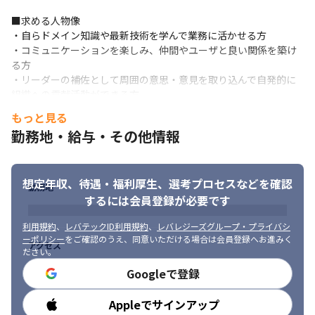
■求める人物像

・自らドメイン知識や最新技術を学んで業務に活かせる方

・コミュニケーションを楽しみ、仲間やユーザと良い関係を築け
る方

・リーダーの補佐として周囲の意思・意見を取り込んで自発的に
組織への貢献活動ができる方
もっと見る
勤務地・給与・その他情報
想定年収、待遇・福利厚生、
選考プロセスなどを確認
勤務地
するには会員登録が必要です
利用規約
、
レバテックID利用規約
、
レバレジーズグループ・プライバシ
ーポリシー
をご確認のうえ、同意いただける場合は会員登録へお進みく
アクセス
ださい。
Googleで登録
Appleでサインアップ
勤務時間