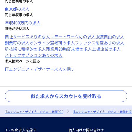
同じ勤務地の求人
東京都
の求人
同じ年収帯の求人
年収
400万円
の求人
特徴が近い求人
自社サービスあり
の求人
リモートワーク可
の求人
服装自由
の求人
副業可
の求人
オンライン選考可
の求人
フレックス制度あり
の求人
新技術に積極的
の求人
残業月20時間未満
の求人
上場企業
の求人
ストックオプションあり
の求人
求人検索ページに戻る
ITエンジニア・デザイナー求人を探す
似た求人からスカウトを受け取る
ITエンジニア・デザイナーの求人・転職TOP
ITエンジニア・デザイナーの求人・転職を探
IT・Web求人を探す
個人向けお問い合わせ