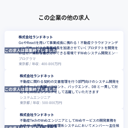
この企業の他の求人
株式会社ランドネット
GoやReactを用いて事業成長に携わる！不動産クラウドファンデ
ィングサービスの事業成長を加速させていくプロダクトを開発を
この求人は募集終了しました
こ
お任せ／柔軟な働き方ができる環境ですWebシステム開発エンジ
ニア#6
プログラマ
東京都
年収 :
400
-
800
万円
株式会社ランドネット
不動産に関わる契約の文書管理を行う部門向けのシステム開発を
するチームに配属／フロント、バックエンド、DB と一貫して対
この求人は募集終了しました
こ
応するWebエンジニアとして活躍していただきます
システムエンジニア
東京都
年収 :
500
-
800
万円
株式会社ランドネット
不動産TechのWebエンジニアとしてWebサービスの開発業務を
お任せ／経理系・契約管理系システムにおいてメンバー～主任候
この求人は募集終了しました
こ