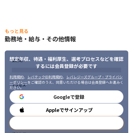
もっと見る
勤務地・給与・その他情報
想定年収、待遇・福利厚生、
選考プロセスなどを確認
勤務地
するには会員登録が必要です
利用規約
、
レバテックID利用規約
、
レバレジーズグループ・プライバシ
ーポリシー
をご確認のうえ、同意いただける場合は会員登録へお進みく
アクセス
ださい。
Googleで登録
Appleでサインアップ
勤務時間
メールアドレスで登録