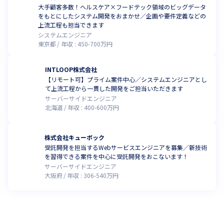
大手顧客多数！ヘルスケア×フードテック領域のビッグデータ
をもとにしたシステム開発をおまかせ／企画や要件定義などの
上流工程も担当できます
システムエンジニア
東京都
年収 :
450
-
700
万円
INTLOOP株式会社
【リモート可】プライム案件中心／システムエンジニアとし
て上流工程から一貫した開発をご担当いただきます
サーバーサイドエンジニア
北海道
年収 :
400
-
600
万円
株式会社キューボック
受託開発を担当するWebサービスエンジニアを募集／新技術
を習得できる案件を中心に受託開発をおこないます！
サーバーサイドエンジニア
大阪府
年収 :
306
-
540
万円