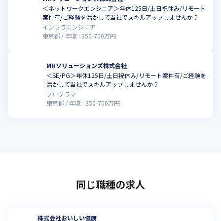
＜ネットワークエンジニア＞年休125日/土日祝休み/リモート
こ
案件有/ご経験を活かして当社でスキルアップしませんか？
インフラエンジニア
東京都
年収 :
350
-
700
万円
MHソリューションズ株式会社
＜SE/PG＞年休125日/土日祝休み/リモート案件有/ご経験を
こ
活かして当社でスキルアップしませんか？
プログラマ
東京都
年収 :
350
-
700
万円
同じ職種の求人
株式会社おいしい健康