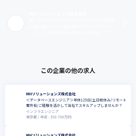
MHソリューションズ株式会社
高い技術力をもとにクライアントからの信頼
を積み重ねながら受託案件拡大中！MHソリュ
ーションズ株式会社は2009年に創業し、ITア
ウトソーシングと受託開発の2つの事業を展開
しています。基本的に業務系シス･･･
この企業の他の求人
MHソリューションズ株式会社
＜データベースエンジニア＞年休125日/土日祝休み/リモート
案件有/ご経験を活かして当社でスキルアップしませんか？
インフラエンジニア
東京都
年収 :
350
-
700
万円
MHソリューションズ株式会社