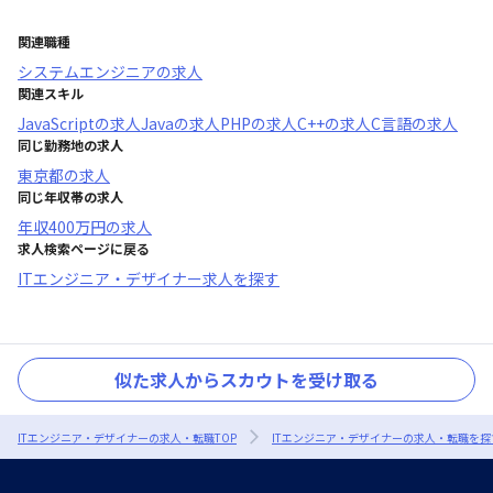
関連職種
システムエンジニア
の求人
関連スキル
JavaScript
の求人
Java
の求人
PHP
の求人
C++
の求人
C言語
の求人
同じ勤務地の求人
東京都
の求人
同じ年収帯の求人
年収
400万円
の求人
求人検索ページに戻る
ITエンジニア・デザイナー求人を探す
似た求人からスカウトを受け取る
ITエンジニア・デザイナーの求人・転職TOP
ITエンジニア・デザイナーの求人・転職を探