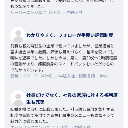
史がある点は転職する上で安心感になり、入社の決め手に
もつながりました。
サーバーエンジニア（30代）／中途入社
わかりやすく、フォローが手厚い評価制度
前職も客先常駐型の企業で働いていましたが、営業担当と
話す機会は年に数回。評価も見えづらく、基準を聞いても
曖昧な返事でした。しかし今は、月に一度30分～1時間程度
の面談があり、都度前月のフィードバックをいただけるの
で助かっています。
開発エンジニア（40代）／中途入社／使用言語：Java
社員だけでなく、社員の家族に対する福利厚
生も充実
結婚を機に当社に転職しました。引っ越し費用を負担する
制度や家族で使用できる福利厚生のメニューも豊富そうで
魅力的に感じました。
ネットワークエンジニア（20代）／中途入社