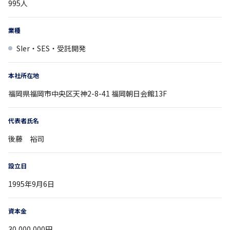
995
人
業種
SIer・SES・受託開発
本社所在地
福岡県
福岡市中央区天神2-8-41
福岡朝日会館13F
代表者氏名
後藤 裕司
設立日
1995年9月6日
資本金
30,000,000円