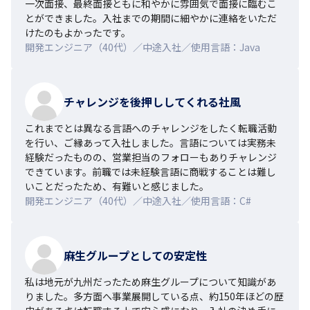
一次面接、最終面接ともに和やかに雰囲気で面接に臨むこ
とができました。入社までの期間に細やかに連絡をいただ
けたのもよかったです。
開発エンジニア（40代）／中途入社／使用言語：Java
チャレンジを後押ししてくれる社風
これまでとは異なる言語へのチャレンジをしたく転職活動
を行い、ご縁あって入社しました。言語については実務未
経験だったものの、営業担当のフォローもありチャレンジ
できています。前職では未経験言語に商戦することは難し
いことだったため、有難いと感じました。
開発エンジニア（40代）／中途入社／使用言語：C#
麻生グループとしての安定性
私は地元が九州だったため麻生グループについて知識があ
りました。多方面へ事業展開している点、約150年ほどの歴