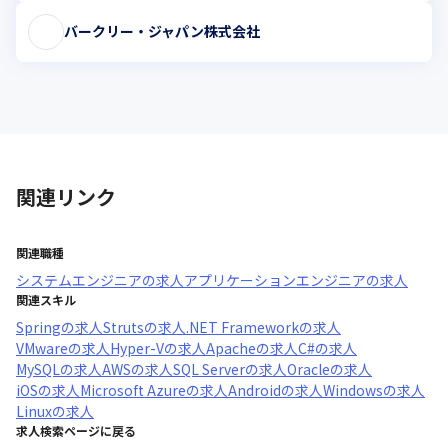
バークリー・ジャパン株式会社
関連リンク
関連職種
システムエンジニア
の求人
アプリケーションエンジニア
の求人
関連スキル
Spring
の求人
Struts
の求人
.NET Framework
の求人
VMware
の求人
Hyper-V
の求人
Apache
の求人
C#
の求人
MySQL
の求人
AWS
の求人
SQL Server
の求人
Oracle
の求人
iOS
の求人
Microsoft Azure
の求人
Android
の求人
Windows
の求人
Linux
の求人
求人検索ページに戻る