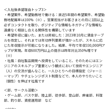
＜入社後承諾理由トップ3＞

・希望案件、希望勤務地で働ける：直近5年間の希望案件、希望勤
務地配属率は100%（※）。営業担当がお客さまとの月に1回以上
必ずコンタクトを取り、ポジティブな情報もネガティブな情報も
遠慮なく相談し合える関係性を構築しています

・希望年収に届いた、または昇給した：2023年10月に賃金テーブ
ルを改定し、それまでは年功序列要素が強かったが、スキルに応
じた年収提示が可能になりました。結果、平均で年収330,000円ア
ップが実現。年収600万円以上の提示は昨年対比350%増です
（※）

・社風：自社製品開発へ投資をしていること、そのためにはエン
ジニアのスキルアップ重要という観点において技術やエンジニア
（人）の交流が盛んなこと、一人ひとりへの目標設定（ジャーニ
ーマップ）やチェレンジポスト制度などで、本人のやりたいこと
（個性）を伸ばす社風です
＜部、サークル活動＞

・ゲーム部、バスケ部、陸上部、徒歩部、登山部、麻雀部、料理
部、釣り部、資産運用部　など