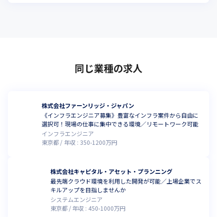
同じ業種の求人
株式会社ファーンリッジ・ジャパン
《インフラエンジニア募集》豊富なインフラ案件から自由に
選択可！現場の仕事に集中できる環境／リモートワーク可能
インフラエンジニア
東京都
年収 :
350
-
1200
万円
株式会社キャピタル・アセット・プランニング
最先端クラウド環境を利用した開発が可能／上場企業でス
キルアップを目指しませんか
システムエンジニア
東京都
年収 :
450
-
1000
万円