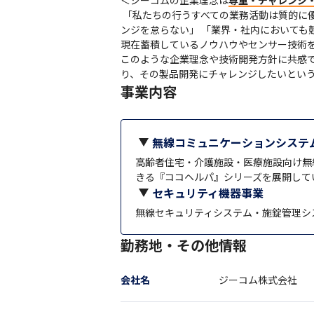
＜ジーコムの企業理念は
尊重・チャレンジ
 「私たちの行うすべての業務活動は質的に優れたものであり一人ひとりは個人として尊重される」 「常に未来に対して好況であっても、逆境にあってもチャレ
ンジを怠らない」 「業界・社内においても
現在蓄積しているノウハウやセンサー技術を
このような企業理念や技術開発方針に共感で
り、その製品開発にチャレンジしたいとい
事業内容
無線コミュニケーションシステ
高齢者住宅・介護施設・医療施設向け無
きる『ココヘルパ』シリーズを展開して
セキュリティ機器事業
無線セキュリティシステム・施錠管理シ
勤務地・その他情報
会社名
ジーコム株式会社