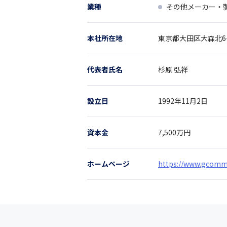
業種
その他メーカー・
本社所在地
東京都
大田区大森北6-
代表者氏名
杉原 弘祥
設立日
1992年11月2日
資本金
7,500万円
ホームページ
https://www.gcomm.