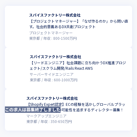
スパイスファクトリー株式会社
【プロジェクトマネージャー】「なぜ作るのか」から問い直
こ
す。社会的意義あるDX共創プロジェクト
プロジェクトマネージャー
東京都
年収 :
800
-
1500
万円
スパイスファクトリー株式会社
【リードエンジニア】社会課題に立ち向かうDX推進プロジ
ェクト/スクラム開発/Rails React AWS
サーバーサイドエンジニア
東京都
年収 :
600
-
1000
万円
スパイスファクトリー株式会社
【Shopify Expert認定】ECの経験を活かしグローバルプラッ
この求人は募集終了しました
トフォームShopifyの可能性を追求するディレクター募集！
マークアップエンジニア
東京都
年収 :
350
-
650
万円