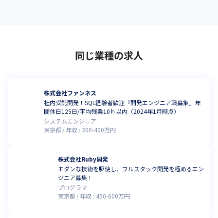
同じ業種の求人
株式会社ファンネス
社内受託開発！SQL経験者歓迎『開発エンジニア職募集』年
間休日125日/平均残業10ｈ以内（2024年1月時点）
システムエンジニア
東京都
年収 :
300
-
400
万円
株式会社Ruby開発
モダンな技術を駆使し、フルスタック開発を極めるエン
ジニア募集！
プログラマ
東京都
年収 :
450
-
600
万円