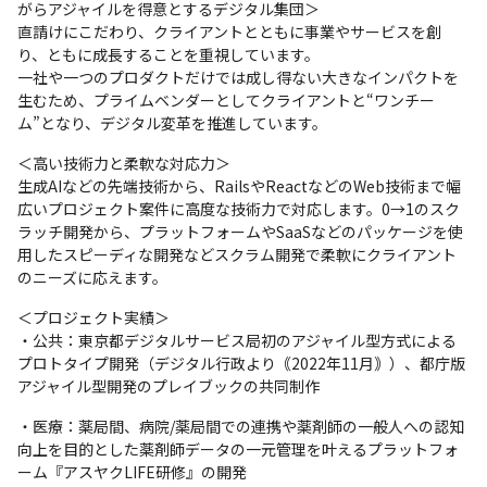
がらアジャイルを得意とするデジタル集団＞

直請けにこだわり、クライアントとともに事業やサービスを創
り、ともに成長することを重視しています。

一社や一つのプロダクトだけでは成し得ない大きなインパクトを
生むため、プライムベンダーとしてクライアントと“ワンチー
ム”となり、デジタル変革を推進しています。 
＜高い技術力と柔軟な対応力＞

生成AIなどの先端技術から、RailsやReactなどのWeb技術まで幅
広いプロジェクト案件に高度な技術力で対応します。0→1のスク
ラッチ開発から、プラットフォームやSaaSなどのパッケージを使
用したスピーディな開発などスクラム開発で柔軟にクライアント
のニーズに応えます。
＜プロジェクト実績＞

・公共：東京都デジタルサービス局初のアジャイル型方式による
プロトタイプ開発（デジタル行政より｟2022年11月｠）、都庁版
アジャイル型開発のプレイブックの共同制作
・医療：薬局間、病院/薬局間での連携や薬剤師の⼀般⼈への認知
向上を目的とした薬剤師データの一元管理を叶えるプラットフォ
ーム『アスヤクLIFE研修』の開発