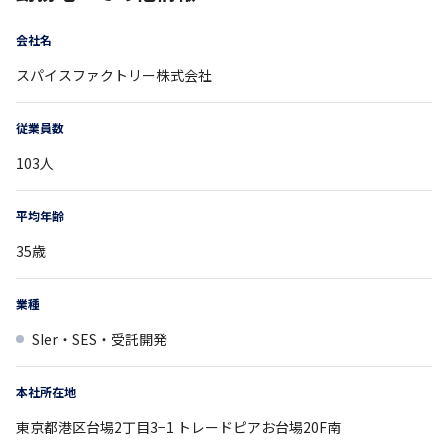
会社名
スパイスファクトリー株式会社
従業員数
103
人
平均年齢
35
歳
業種
SIer・SES・受託開発
本社所在地
東京都
港区台場2丁目3−1
トレードピアお台場20F南