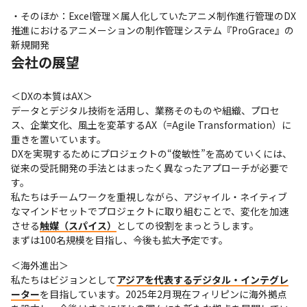
・そのほか：Excel管理×属人化していたアニメ制作進行管理のDX
推進におけるアニメーションの制作管理システム『ProGrace』の
新規開発
会社の展望
＜DXの本質はAX＞

データとデジタル技術を活用し、業務そのものや組織、プロセ
ス、企業文化、風土を変革するAX（=Agile Transformation）に
重きを置いています。

DXを実現するためにプロジェクトの“俊敏性”を高めていくには、
従来の受託開発の手法とはまったく異なったアプローチが必要で
す。

私たちはチームワークを重視しながら、アジャイル・ネイティブ
なマインドセットでプロジェクトに取り組むことで、変化を加速
させる
触媒（スパイス）
としての役割をまっとうします。

まずは100名規模を目指し、今後も拡大予定です。
＜海外進出＞

私たちはビジョンとして
アジアを代表するデジタル・インテグレ
ーター
を目指しています。2025年2月現在フィリピンに海外拠点