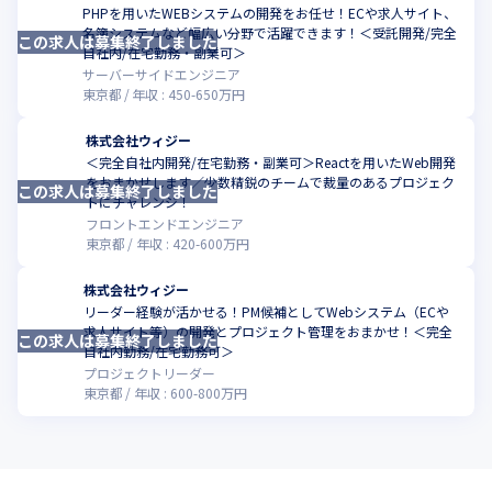
PHPを用いたWEBシステムの開発をお任せ！ECや求人サイト、
名簿システムなど幅広い分野で活躍できます！＜受託開発/完全
この求人は募集終了しました
自社内/在宅勤務・副業可＞
サーバーサイドエンジニア
東京都
年収 :
450
-
650
万円
株式会社ウィジー
＜完全自社内開発/在宅勤務・副業可＞Reactを用いたWeb開発
をおまかせします／少数精鋭のチームで裁量のあるプロジェク
この求人は募集終了しました
トにチャレンジ！
フロントエンドエンジニア
東京都
年収 :
420
-
600
万円
株式会社ウィジー
リーダー経験が活かせる！PM候補としてWebシステム（ECや
求人サイト等）の開発とプロジェクト管理をおまかせ！＜完全
この求人は募集終了しました
自社内勤務/在宅勤務可＞
プロジェクトリーダー
東京都
年収 :
600
-
800
万円