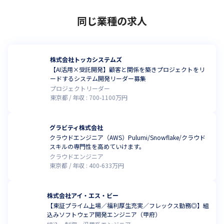
同じ業種の求人
株式会社トッカシステムズ
【AI活用×受託開発】顧客と関係を築きプロジェクトをリ
ードするシステム開発リーダー募集
プロジェクトリーダー
東京都
年収 :
700
-
1100
万円
グラビティ株式会社
クラウドエンジニア（AWS）Pulumi/Snowflake/クラウド
スキルの専門性を高めていけます。
クラウドエンジニア
東京都
年収 :
400
-
633
万円
株式会社アイ・エス・ビー
【東証プライム上場／福利厚生充実／フレックス勤務◎】組
込みソフトウェア開発エンジニア（甲府）