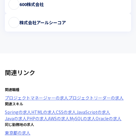
600株式会社
株式会社アールシーコア
関連リンク
関連職種
プロジェクトマネージャー
の求人
プロジェクトリーダー
の求人
関連スキル
Spring
の求人
HTML
の求人
CSS
の求人
JavaScript
の求人
Java
の求人
PHP
の求人
AWS
の求人
MySQL
の求人
Oracle
の求人
同じ勤務地の求人
東京都
の求人