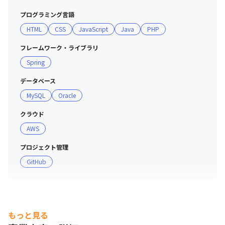
■ 社風

プログラミング言語
・年功序列要素が少ない人事制度により、実績と評価に応
HTML
CSS
JavaScript
Java
PHP
じて年収/ポジションアップが見込め、30代の管理職も多
数活躍しています

フレームワーク・ライブラリ
・有休に加えリフレッシュ休暇やサポート休暇などの福利
Spring
厚生が充実しており、健康経営優良法人、えるぼし（女性
活躍）、くるみん（育児支援）認証を取得している働きや
データベース
すい会社です

MySQL
Oracle
・誰もがいきいきと活躍できる職場つくりを進めるため、
キャリアカウンセリングや集合研修、さまざまなジャンル
クラウド
やテーマでの教育支援を行っています
AWS
プロジェクト管理
GitHub
もっと見る