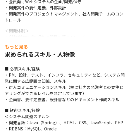
・会員向けWebシステムの企画/開発/保守

・開発案件の要件定義、外部設計

・開発案件のプロジェクトマネジメント、社内開発チームのコン
トロール
＜開発体制＞

・GMやMgrを含む7名で開発を行っています
もっと見る
＜期待していること＞

求められるスキル・人物像
・四輪顧客向けメインWebサービス（ポータルサイト）の開発/保
守/企画を通して、お客様（法人：中古車事業者）が車を安心して
簡単に「売る」「探す」「買う」仕組みを構築すること
■ 必須スキル/経験

・PM、設計、テスト、インフラ、セキュリティなど、システム開
■ この仕事の面白み、魅力

発に関する広範囲の知識、スキル

・成長を続けるプライム上場企業であるため、チャレンジ精神を
・対人コミュニケーションスキル（主に社内の発注者との要件ヒ
持ちつつも、安心してじっくりと仕事に取り組める環境がありま
アリングができるレベルを想定しています）

す

・企画書、要件定義書、設計書などのドキュメント作成スキル
・自動車流通部門は30年以上実績があり、展開しているBtoB向け
の中古車インターネットオークションサービスは国内最大級です

■ 歓迎スキル/経験

・自社サービスの企画から開発まで一環して取り組むことができ
＜システム関連スキル＞

ます
・開発言語：Java（Spring）、HTML、CSS、JavaScript、PHP

・RDBMS：MySQL、Oracle
