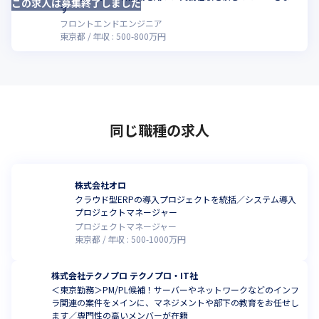
この求人は募集終了しました
す
フロントエンドエンジニア
東京都
年収 :
500
-
800
万円
同じ職種の求人
株式会社オロ
クラウド型ERPの導入プロジェクトを統括／システム導入
プロジェクトマネージャー
プロジェクトマネージャー
東京都
年収 :
500
-
1000
万円
株式会社テクノプロ テクノプロ・IT社
＜東京勤務＞PM/PL候補！サーバーやネットワークなどのインフ
ラ関連の案件をメインに、マネジメントや部下の教育をお任せし
ます／専門性の高いメンバーが在籍