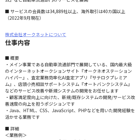
■ サービスの会員数は34,889社以上、海外取引は40カ国以上
（2022年9月現在）
株式会社オークネットについて
仕事内容
■ 概要

・メイン事業である自動車流通部門で展開している、国内最大級
のインターネットオークションサイト『オークネオステーション
ハイパー』、査定業務効率化AI査定アプリ『サテロクプレミア
ム』、店頭小売相談サポートシステム『オートバンクシステム』
などのサービス改善や新規システムの開発をお任せします

・顧客満足度向上に向けた、新規/既存システムの開発/サービス改
善速度の向上を担うポジションです

・Java、HTML、CSS、JavaScript、PHPなどを用いた開発経験を
活かせる業務です
■ 詳細

＜業務例＞
