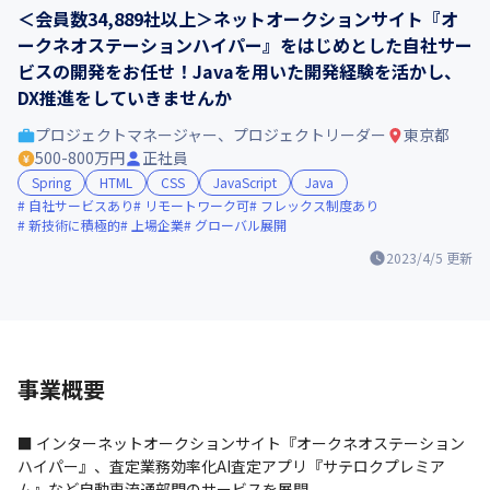
＜会員数34,889社以上＞ネットオークションサイト『オ
ークネオステーションハイパー』をはじめとした自社サー
ビスの開発をお任せ！Javaを用いた開発経験を活かし、
DX推進をしていきませんか
プロジェクトマネージャー、プロジェクトリーダー
東京都
500-800万円
正社員
Spring
HTML
CSS
JavaScript
Java
自社サービスあり
リモートワーク可
フレックス制度あり
新技術に積極的
上場企業
グローバル展開
2023/4/5
更新
事業概要
■ インターネットオークションサイト『オークネオステーション
ハイパー』、査定業務効率化AI査定アプリ『サテロクプレミア
ム』など自動車流通部門のサービスを展開