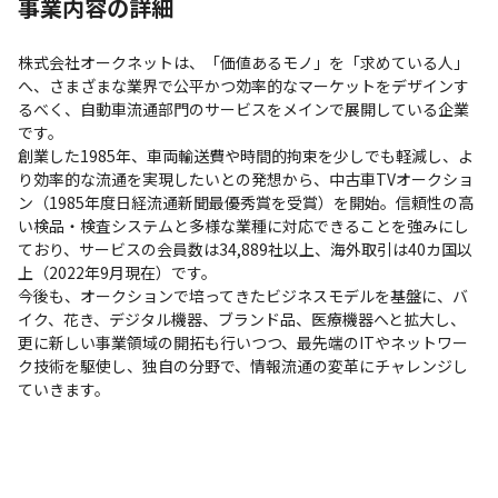
事業内容の詳細
株式会社オークネットは、「価値あるモノ」を「求めている人」
へ、さまざまな業界で公平かつ効率的なマーケットをデザインす
るべく、自動車流通部門のサービスをメインで展開している企業
です。

創業した1985年、車両輸送費や時間的拘束を少しでも軽減し、よ
り効率的な流通を実現したいとの発想から、中古車TVオークショ
ン（1985年度日経流通新聞最優秀賞を受賞）を開始。信頼性の高
い検品・検査システムと多様な業種に対応できることを強みにし
ており、サービスの会員数は34,889社以上、海外取引は40カ国以
上（2022年9月現在）です。

今後も、オークションで培ってきたビジネスモデルを基盤に、バ
イク、花き、デジタル機器、ブランド品、医療機器へと拡大し、
更に新しい事業領域の開拓も行いつつ、最先端のITやネットワー
ク技術を駆使し、独自の分野で、情報流通の変革にチャレンジし
ていきます。