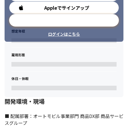
Appleでサインアップ
勤務時間
メールアドレスで登録
想定年収
ログインはこちら
雇用形態
休日・休暇
開発環境・現場
■ 配属部署：オートモビル事業部門 商品DX部 商品サービ
働きやすい環境を整えています。
スグループ
