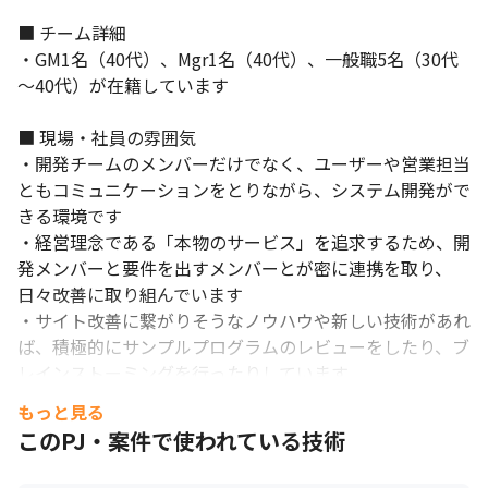
■ チーム詳細

・GM1名（40代）、Mgr1名（40代）、一般職5名（30代
～40代）が在籍しています

■ 現場・社員の雰囲気

・開発チームのメンバーだけでなく、ユーザーや営業担当
ともコミュニケーションをとりながら、システム開発がで
きる環境です

・経営理念である「本物のサービス」を追求するため、開
発メンバーと要件を出すメンバーとが密に連携を取り、
日々改善に取り組んでいます

・サイト改善に繋がりそうなノウハウや新しい技術があれ
ば、積極的にサンプルプログラムのレビューをしたり、ブ
レインストーミングを行ったりしています

・顧客や従業員が当たり前だと思っている業務や慣習で
もっと見る
も、データや仕組みを活用したさまざまなアイデアで、新
このPJ・案件で使われている技術
しい価値を提案する機会が多いです
