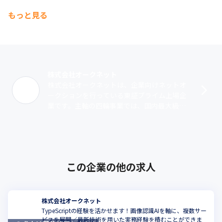
もっと見る
株式会社オークネット
株式会社オークネットは、企業向けネットオ
ークションを行っている東証プライム上場企
業です。主軸の四輪事業では、国内最大級の
中古車インターネットオークションサイト
『オークネオステーションハイパー』をはじ
め･･･
この企業の他の求人
株式会社オークネット
TypeScriptの経験を活かせます！画像認識AIを軸に、複数サー
ビスを展開／最新技術を用いた実務経験を積むことができま