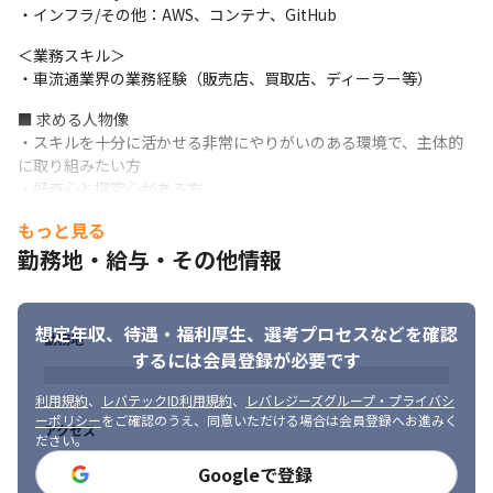
・インフラ/その他：AWS、コンテナ、GitHub
＜業務スキル＞

・車流通業界の業務経験（販売店、買取店、ディーラー等）
■ 求める人物像

・スキルを十分に活かせる非常にやりがいのある環境で、主体的
に取り組みたい方

・好奇心と探究心がある方

・リーダーとして活躍したい方

もっと見る
・チームの一員としてさまざまな考えや価値観を尊重し、協力し
勤務地・給与・その他情報
ていける方
想定年収、待遇・福利厚生、
選考プロセスなどを確認
勤務地
するには会員登録が必要です
利用規約
、
レバテックID利用規約
、
レバレジーズグループ・プライバシ
ーポリシー
をご確認のうえ、同意いただける場合は会員登録へお進みく
アクセス
ださい。
オークションブースです。
Googleで登録