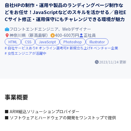
自社HPの制作・運用や製品のランディングページ制作な
どをお任せ！JavaScriptなどのスキルを活かせる／自社E
Cサイト修正・運用保守にもチャレンジできる環境が魅力
フロントエンドエンジニア、Webデザイナー
神奈川県（新高島駅）
400-600万円
正社員
HTML
CSS
JavaScript
Photoshop
Illustrator
自社サービスあり
オンライン選考可
新規立ち上げ
ベンチャー企業
女性エンジニアが活躍中
2023/11/24
更新
事業概要
■ ARM組込ソリューションプロバイダー

■ ソフトウェアとハードウェアの開発をワンストップで提供