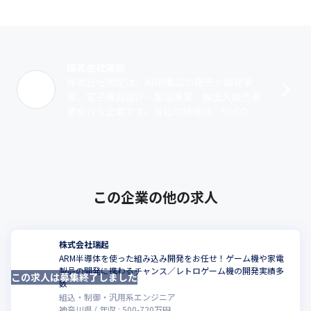
株式会社瑞起
株式会社瑞起は、ARM製品の販売や開発事
業、電子機器設計・製造事業、輸出入販売事
業を行う企業です。当社の特徴は、SoCの提
供だけではなく、ハードウェアやソフトウェ
アの開発までを一貫して行っていることに･･･
この企業の他の求人
株式会社瑞起
ARM半導体を使った組み込み開発をお任せ！ゲーム機や家電
製品の開発に携わるチャンス／レトロゲーム機の開発実績多
この求人は募集終了しました
こ
数
組込・制御・汎用系エンジニア
神奈川県
年収 :
500
-
720
万円