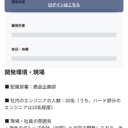
想定年収
ログインはこちら
雇用形態
休日・休暇
開発環境・現場
多種多様な業種の知識を得ながらスキルアップできます。
■ 配属部署：商品企画部

■ 社内のエンジニアの人数：20名（うち、ハード部分の
エンジニアは10名程度）

■ 現場・社員の雰囲気

・海外のグループ会社（中国）と共同で開発しており、当