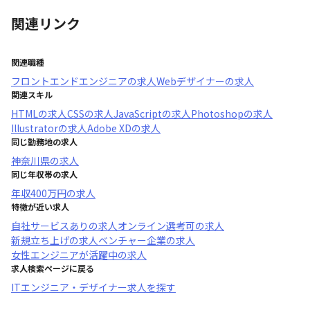
関連リンク
関連職種
フロントエンドエンジニア
の求人
Webデザイナー
の求人
関連スキル
HTML
の求人
CSS
の求人
JavaScript
の求人
Photoshop
の求人
Illustrator
の求人
Adobe XD
の求人
同じ勤務地の求人
神奈川県
の求人
同じ年収帯の求人
年収
400万円
の求人
特徴が近い求人
自社サービスあり
の求人
オンライン選考可
の求人
新規立ち上げ
の求人
ベンチャー企業
の求人
女性エンジニアが活躍中
の求人
求人検索ページに戻る
ITエンジニア・デザイナー求人を探す