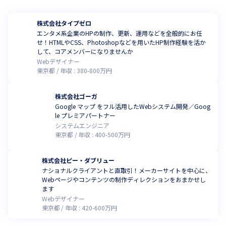
株式会社タイプゼロ
エンタメ系企業のHPの制作、更新、運用などを全般的にお任
せ！HTMLやCSS、Photoshopなどを用いたHP制作経験を活か
して、コアメンバーになりませんか
Webデザイナー
東京都
年収 :
380
-
800
万円
株式会社ゴーガ
Google マップ をフル活用したWebシステム開発／Goog
le プレミアパートナー
システムエンジニア
東京都
年収 :
400
-
500
万円
株式会社ピー・ダブリュー
ナショナルクライアントと直取引！メーカーサイトを中心に、
Webページやコンテンツの制作ディレクションをおまかせし
ます
Webデザイナー
東京都
年収 :
420
-
600
万円