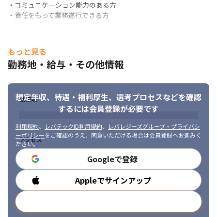
・コミュニケーション能力のある方

・責任をもって業務遂行できる方
もっと見る
勤務地・給与・その他情報
想定年収、待遇・福利厚生、
選考プロセスなどを確認
勤務地
するには会員登録が必要です
コミュニケーションを積極的にとって業務を進めています。
利用規約
、
レバテックID利用規約
、
レバレジーズグループ・プライバシ
ーポリシー
をご確認のうえ、同意いただける場合は会員登録へお進みく
アクセス
ださい。
Googleで登録
Appleでサインアップ
勤務時間
メールアドレスで登録