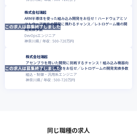
株式会社瑞起
ARM半導体を使った組み込み開発をお任せ！ハードウェアとソ
フトウェア両方の開発に携わるチャンス／レトロゲーム機の開
この求人は募集終了しました
こ
発実績多数
DevOpsエンジニア
神奈川県
年収 :
500
-
720
万円
株式会社瑞起
アセンブラを用いた開発に挑戦するチャンス！組み込み機器向
この求人は募集終了しました
こ
けのエミュレータ開発をお任せ／レトロゲームの開発実績多数
組込・制御・汎用系エンジニア
神奈川県
年収 :
500
-
720
万円
同じ職種の求人