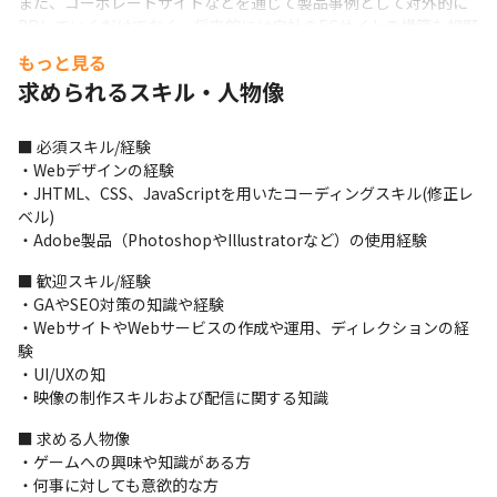
また、コーポレートサイトなどを通じて製品事例として対外的に
PRしていくだけでなく、将来的には自社のECサイトの構築も視野
に入れています。こういった背景から、Web担当として当社サイ
もっと見る
トの運営全般をお任せできる方を募集します。
求められるスキル・人物像
■ この仕事の面白み、魅力

・会社の顔であるコーポレートサイトの制作や運用に携わること
■ 必須スキル/経験

で、『ZUIKI』ブランドの確立やビジネスの拡大させファンを作る
・Webデザインの経験

ことに貢献できます

・JHTML、CSS、JavaScriptを用いたコーディングスキル(修正レ
・自社開発にも力を入れているため、多種多様な業種の知識や経
ベル)

験を吸収しながら世の中にソリューションを提供していけます

・Adobe製品（PhotoshopやIllustratorなど）の使用経験
・家電/カメラ/ゲーム/工業など幅広い分野の方々と触れる機会が
あります
■ 歓迎スキル/経験

・GAやSEO対策の知識や経験

・WebサイトやWebサービスの作成や運用、ディレクションの経
験

・UI/UXの知

・映像の制作スキルおよび配信に関する知識
■ 求める人物像

・ゲームへの興味や知識がある方

・何事に対しても意欲的な方
