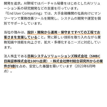
開発を追求。AI領域ではバーチャル秘書をはじめとしたAIソリュ
ーション系の研究開発などの支援を行っています。

『End User Computing』では、大手金融機関の社員向けにマン
ツーマンで業務改善ツールを開発し、システムの開発や運営を個
別でサポートしています。
当社の強みは、
設計・開発から運用・保守まですべての工程でお
客さまを支援している
こと。常に新しい技術を取り入れながら業
務知識や技能を向上させ、拡大・多様化するニーズに対応してい
ます。
法人株主である
日興システムソリューションズ株式会社（SMBC
日興証券株式会社100%出資）・株式会社野村総合研究所からの案
件が8割
を占め、安定した基盤を築いています（2023年6月時
点）。