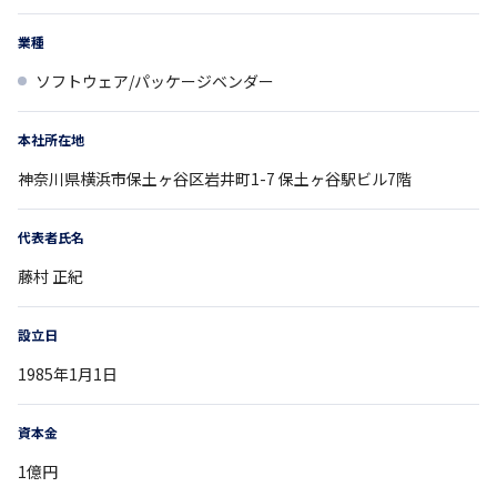
業種
ソフトウェア/パッケージベンダー
本社所在地
神奈川県
横浜市保土ヶ谷区岩井町1-7
保土ヶ谷駅ビル7階
代表者氏名
藤村 正紀
設立日
1985年1月1日
資本金
1億円