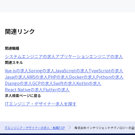
関連リンク
関連職種
システムエンジニア
の求人
アプリケーションエンジニア
の求人
関連スキル
Vue.js
の求人
Spring
の求人
JavaScript
の求人
TypeScript
の求人
Java
の求人
AWS
の求人
PHP
の求人
Docker
の求人
Python
の求人
Django
の求人
GCP
の求人
Swift
の求人
Kotlin
の求人
React Native
の求人
Flutter
の求人
求人検索ページに戻る
ITエンジニア・デザイナー求人を探す
ITエンジニア・デザイナーの求人・転職TOP
株式会社インテリジェントテクノロジーの企