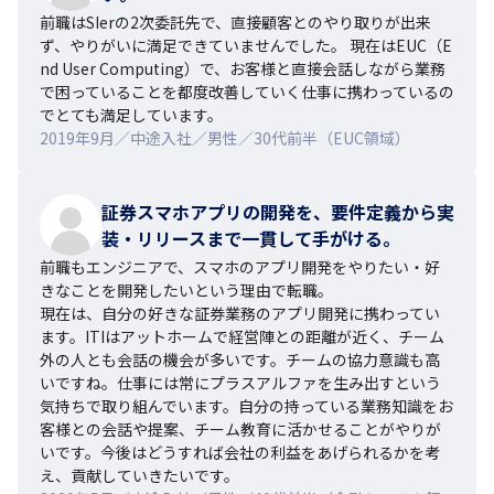
前職はSIerの2次委託先で、直接顧客とのやり取りが出来
ず、やりがいに満足できていませんでした。 現在はEUC（E
nd User Computing）で、お客様と直接会話しながら業務
で困っていることを都度改善していく仕事に携わっているの
でとても満足しています。
2019年9月／中途入社／男性／30代前半（EUC領域）
証券スマホアプリの開発を、要件定義から実
装・リリースまで一貫して手がける。
前職もエンジニアで、スマホのアプリ開発をやりたい・好
きなことを開発したいという理由で転職。

現在は、自分の好きな証券業務のアプリ開発に携わってい
ます。ITIはアットホームで経営陣との距離が近く、チーム
外の人とも会話の機会が多いです。チームの協力意識も高
いですね。仕事には常にプラスアルファを生み出すという
気持ちで取り組んでいます。自分の持っている業務知識をお
客様との会話や提案、チーム教育に活かせることがやりが
いです。今後はどうすれば会社の利益をあげられるかを考
え、貢献していきたいです。