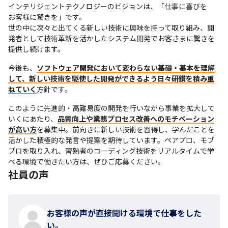
インテリジェントテクノロジーのビジョンは、「仕事に喜びを　
お客様に驚きを」です。

世の中に次々と出てくる新しい技術に興味を持って取り組み、開
発者として技術革新を活かしたシステム開発でお客さまに驚きを
提供し続けます。
今後も、
ソフトウェア開発において変わらない基礎・基本を理解
して、新しい技術を駆使した開発ができるよう日々研鑽を積み重
ねていく
方針です。
このように先進的・高難易度の開発を行いながら事業を拡大して
いくにあたり、
品質向上や業務プロセス改善へのモチベーション
が高い方
を募集中。前向きに新しい技術を習得し、学んだことを
活かした積極的な発言や提案を期待しています。ペアプロ、モブ
プロを取り入れ、習熟者のコーディング技術をリアルタイムで学
べる環境で働きたい方は、ぜひご応募ください。
社員の声
お客様の声が直接聞ける環境で仕事をした
い。