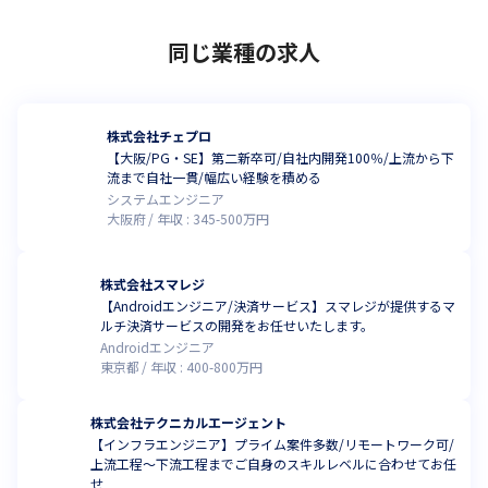
同じ業種の求人
株式会社チェプロ
【大阪/PG・SE】第二新卒可/自社内開発100％/上流から下
流まで自社一貫/幅広い経験を積める
システムエンジニア
大阪府
年収 :
345
-
500
万円
株式会社スマレジ
【Androidエンジニア/決済サービス】スマレジが提供するマ
ルチ決済サービスの開発をお任せいたします。
Androidエンジニア
東京都
年収 :
400
-
800
万円
株式会社テクニカルエージェント
【インフラエンジニア】プライム案件多数/リモートワーク可/
上流工程～下流工程までご自身のスキルレベルに合わせてお任
せ