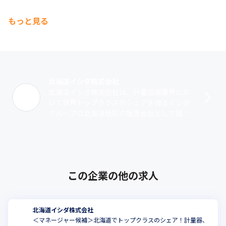
もっと見る
北海道イシダ株式会社
北海道イシダ株式会社は、計量包装業界にお
いて世界トップクラスのシェアを誇るイシダ
グループの北海道地区の販売会社として設立
されました。当社ではイシダグループが展開
する自動計量機や検査機器、計量プリンタ
ー･･･
この企業の他の求人
北海道イシダ株式会社
＜マネージャー候補＞北海道でトップクラスのシェア！計量器、