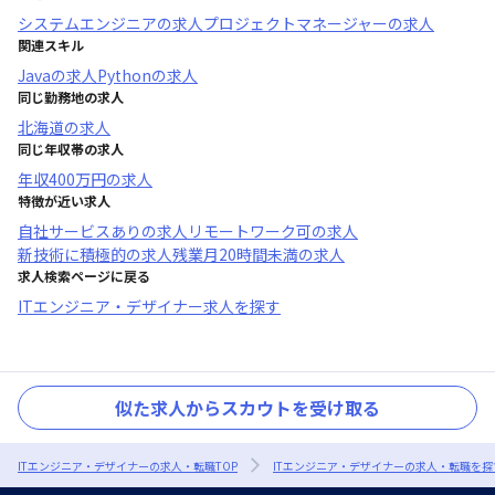
システムエンジニア
の求人
プロジェクトマネージャー
の求人
関連スキル
Java
の求人
Python
の求人
同じ勤務地の求人
北海道
の求人
同じ年収帯の求人
年収
400万円
の求人
特徴が近い求人
自社サービスあり
の求人
リモートワーク可
の求人
新技術に積極的
の求人
残業月20時間未満
の求人
求人検索ページに戻る
ITエンジニア・デザイナー求人を探す
似た求人からスカウトを受け取る
ITエンジニア・デザイナーの求人・転職TOP
ITエンジニア・デザイナーの求人・転職を探