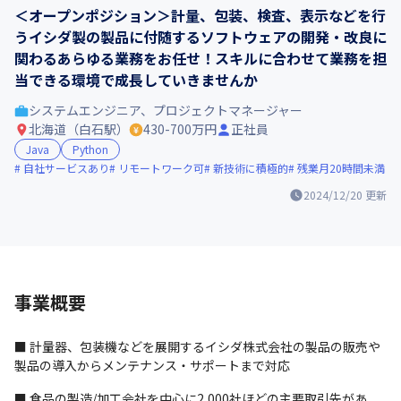
＜オープンポジション＞計量、包装、検査、表示などを行
うイシダ製の製品に付随するソフトウェアの開発・改良に
関わるあらゆる業務をお任せ！スキルに合わせて業務を担
当できる環境で成長していきませんか
システムエンジニア、プロジェクトマネージャー
北海道（白石駅）
430-700万円
正社員
Java
Python
自社サービスあり
リモートワーク可
新技術に積極的
残業月20時間未満
2024/12/20
更新
事業概要
■ 計量器、包装機などを展開するイシダ株式会社の製品の販売や
製品の導入からメンテナンス・サポートまで対応
■ 食品の製造/加工会社を中心に2,000社ほどの主要取引先があ