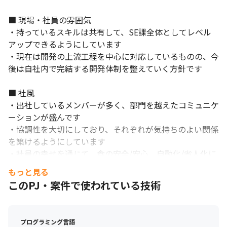
■ 現場・社員の雰囲気

・持っているスキルは共有して、SE課全体としてレベル
アップできるようにしています

・現在は開発の上流工程を中心に対応しているものの、今
後は自社内で完結する開発体制を整えていく方針です

■ 社風

集中して働ける環境があります。
・出社しているメンバーが多く、部門を越えたコミュニケ
ーションが盛んです

・協調性を大切にしており、それぞれが気持ちのよい関係
を築けるようにしています

・社員の幸せを通じて、食の安全/安心、自動化/省人化に
日々前進し、お客さまのお困りごとを革新的に解決し社会
もっと見る
に貢献していこうという方針があります
このPJ・案件で使われている技術
プログラミング言語