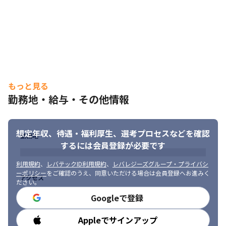
・計量器、包装機ではイシダ製品が北海道内でトップクラスのシ
ェアを誇っています

・お客さまは、食品の製造/加工会社を中心に、JA関連、スーパー
マーケット、コンビニエンス関連、百貨店、卸売問屋関連など多
岐にわたっているため、やりがいがもてます

・イシダ製品の納品～アフターメンテナンスまで全工程に携わる
ことができるため、お客さまとの信頼関係を深めることができま
す

もっと見る
・ゆくゆくは、酪農業界でAIやドローンを使った取り組みを行
う、新しいお客さまの案件も対応できる可能性があります
勤務地・給与・その他情報
想定年収、待遇・福利厚生、
選考プロセスなどを確認
勤務地
するには会員登録が必要です
利用規約
、
レバテックID利用規約
、
レバレジーズグループ・プライバシ
ーポリシー
をご確認のうえ、同意いただける場合は会員登録へお進みく
アクセス
ださい。
Googleで登録
Appleでサインアップ
勤務時間