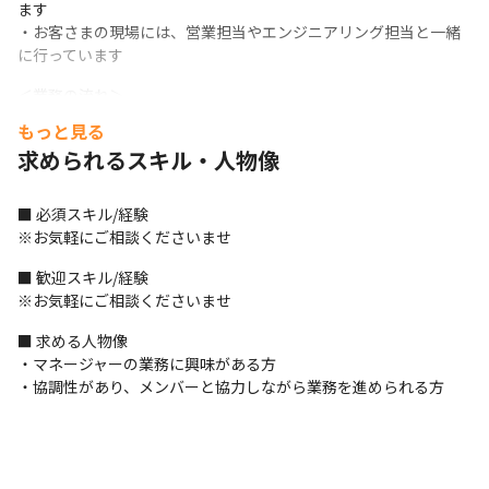
ます

・お客さまの現場には、営業担当やエンジニアリング担当と一緒
に行っています
＜業務の流れ＞

・基本的な業務フローは、お客さまの要求ヒアリング→要件定義
もっと見る
→設計→テスト→保守/運用です

求められるスキル・人物像
※開発の下流工程の作業が発生する場合は外部に委託しており、
社内で対応するのは基本的に上流工程のみです
■ 必須スキル/経験

＜コミュニケーション方法＞

※お気軽にご相談くださいませ
・メインは対面でのコミュニケーションですが、週に2～3回程度
TeamsやZoomでミーティングを行っています

■ 歓迎スキル/経験

・タスク管理はSky株式会社のツールを用いて行っています
※お気軽にご相談くださいませ
＜入社後の流れ＞

■ 求める人物像

・業務はOJTでお伝えしていくので、最初は既存のお客さまのシ
・マネージャーの業務に興味がある方

ステムのメンテンスや修正から対応いただきます

・協調性があり、メンバーと協力しながら業務を進められる方
・一人でお客さまの対応ができるようになったら、社内のシステ
ムエンジニアのマネジメントもお任せします
■ この仕事の面白み、魅力
