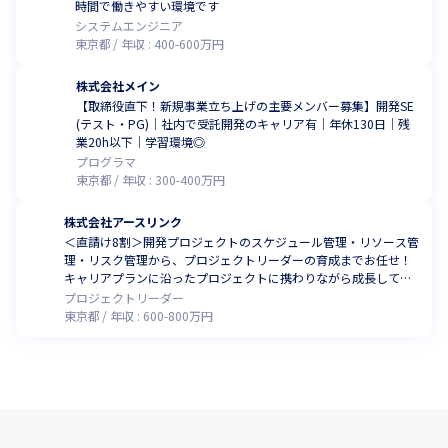
時間で働きやすい環境です
システムエンジニア
東京都
年収 :
400
-
600
万円
株式会社メイン
【取締役直下！新規事業立ち上げの主要メンバー募集】開発SE
(テスト・PG)｜社内で受託開発のキャリア有｜年休130日｜残
業20h以下｜学習環境◎
プログラマ
東京都
年収 :
300
-
400
万円
株式会社アースリンク
＜直請け8割＞開発プロジェクトのスケジュール管理・リソース管
理・リスク管理から、プロジェクトリーダーの育成までお任せ！
キャリアプランに沿ったプロジェクトに携わりながら成長してい
きませんか
プロジェクトリーダー
東京都
年収 :
600
-
800
万円