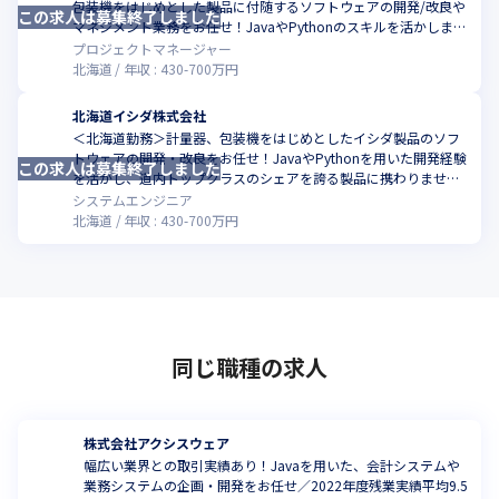
包装機をはじめとした製品に付随するソフトウェアの開発/改良や
この求人は募集終了しました
マネジメント業務をお任せ！JavaやPythonのスキルを活かしませ
んか
プロジェクトマネージャー
北海道
年収 :
430
-
700
万円
北海道イシダ株式会社
＜北海道勤務＞計量器、包装機をはじめとしたイシダ製品のソフ
トウェアの開発・改良をお任せ！JavaやPythonを用いた開発経験
この求人は募集終了しました
を活かし、道内トップクラスのシェアを誇る製品に携わりません
か
システムエンジニア
北海道
年収 :
430
-
700
万円
同じ職種の求人
株式会社アクシスウェア
幅広い業界との取引実績あり！Javaを用いた、会計システムや
業務システムの企画・開発をお任せ／2022年度残業実績平均9.5