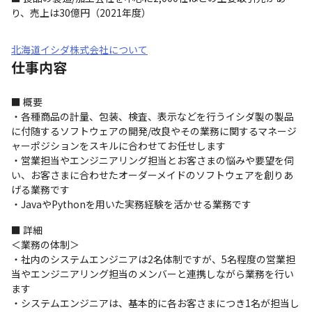
り、売上は30億円（2021年度）
北海道イシダ株式会社について
仕事内容
■ 概要

・各種商品の計量、包装、検査、表示などを行うイシダ製の製品
に付随するソフトウェアの開発/改良やその業務に関するマネージ
ャーポジションをスキルに合わせてお任せします

・営業担当やエンジニアリング担当とお客さまの悩みや要望を伺
い、お客さまに合わせたオーダーメイドのソフトウェアを創りあ
げる業務です

・JavaやPythonを用いた実務経験を活かせる業務です
■ 詳細

＜業務の体制＞

・社内のシステムエンジニアは2名体制ですが、5名程度の営業担
当やエンジニアリング担当のメンバーと連携しながら業務を行い
ます

・システムエンジニアは、基本的に各お客さまにつき1名が担当し