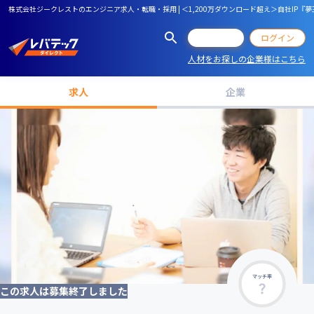
株式会社ジークレストのエンジニア求人・転職・採用 | ＜1,200万ダウンロード超え＞自社I
会員登録
ログイン
人材をお探しの企業様はこちら
求人
企業
マッチ率
この求人は募集終了しました