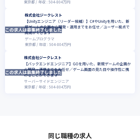
東京都
年収 :
504
-
804
万円
株式会社ジークレスト
【Unityエンジニア（リーダー候補）】C#やUnityを用いた、新
規ゲームの企画から開発・運用までをお任せ／ユーザー視点で
この求人は募集終了しました
こ
開発ができます
ゲームプログラマ
東京都
年収 :
504
-
804
万円
株式会社ジークレスト
【バックエンドエンジニア】GOを用いた、新規ゲームの企画か
ら開発・運用までをお任せ／ゲーム画面の見た目や操作性に携
この求人は募集終了しました
こ
わることができます
サーバーサイドエンジニア
東京都
年収 :
504
-
804
万円
同じ職種の求人