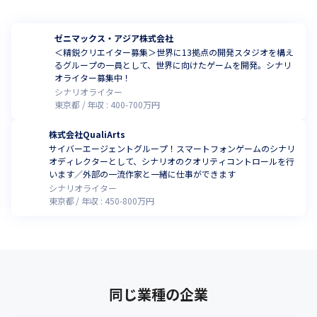
ゼニマックス・アジア株式会社
＜精鋭クリエイター募集＞世界に13拠点の開発スタジオを構え
るグループの一員として、世界に向けたゲームを開発。シナリ
オライター募集中！
シナリオライター
東京都
年収 :
400
-
700
万円
株式会社QualiArts
サイバーエージェントグループ！スマートフォンゲームのシナリ
オディレクターとして、シナリオのクオリティコントロールを行
います／外部の一流作家と一緒に仕事ができます
シナリオライター
東京都
年収 :
450
-
800
万円
同じ業種の企業