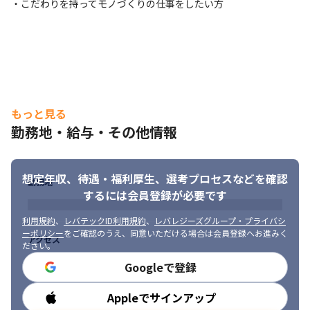
・こだわりを持ってモノづくりの仕事をしたい方
もっと見る
勤務地・給与・その他情報
想定年収、待遇・福利厚生、
選考プロセスなどを確認
勤務地
するには会員登録が必要です
利用規約
、
レバテックID利用規約
、
レバレジーズグループ・プライバシ
ーポリシー
をご確認のうえ、同意いただける場合は会員登録へお進みく
アクセス
ださい。
Googleで登録
Appleでサインアップ
勤務時間