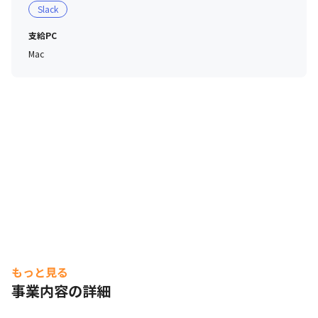
Slack
MEETSシナリオ編-

　https://creator.game.cyberagent.co.jp/?p=5326
支給PC
Mac
もっと見る
事業内容の詳細