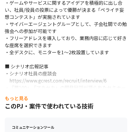
・ゲームやサービスに関するアイデアを積極的に出し合
い、社員/役員の投票によって優勝が決まる「ペライチ妄
想コンテスト」が実施されています

・サイバーエージェントグループとして、子会社間での勉
強会への参加が可能です

・フリーアドレスを導入しており、業務内容に応じて好き
な座席を選択できます

・全デスクに、モニターを1～2枚設置しています 

■ シナリオ広報記事

・シナリオ社員の座談会

　https://www.gcrest.com/recruit/interview/6

・『夢100』『アカセカ』の開発秘話が語られたセミナー
「女性向けゲーム制作のこだわり 女性の心を掴む世界観
もっと見る
作りとは」をレポート

このPJ・案件で使われている技術
https://www.4gamer.net/games/279/G027961/2018081
3021/

コミュニケーションツール
・女性を「キュン」とさせる秘訣とは！？-Girls Game 