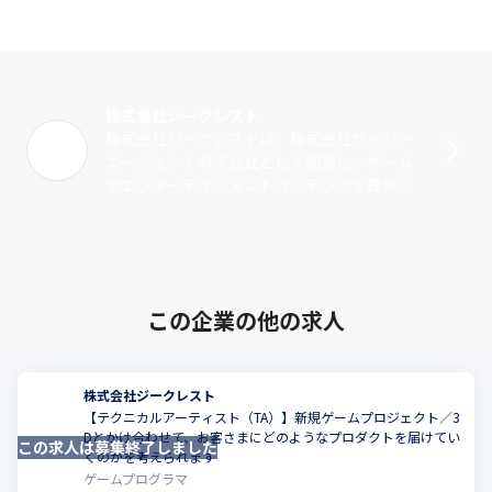
株式会社ジークレスト
株式会社ジークレストは、株式会社サイバー
エージェントの子会社として創業し、ゲーム
やエンターテインメントコンテンツを提供す
る企業です。自社オリジナルIPとしては、
『夢王国と眠れる100人の王子様』や『P･･･
この企業の他の求人
株式会社ジークレスト
【テクニカルアーティスト（TA）】新規ゲームプロジェクト／3
Dとかけ合わせて、お客さまにどのようなプロダクトを届けてい
この求人は募集終了しました
こ
くのかを考えられます
ゲームプログラマ