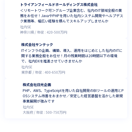
トライアンフィールドホールディングス株式会社
＜リモートワーク可＞グループ企業含む、社内のIT領域全般の業
務をお任せ！JavaやPHPを用いた社内システム開発やヘルプデス
ク業務等、幅広い経験を積んでスキルアップしませんか
社内SE
神奈川県
年収 :
420
-
500
万円
株式会社サンテック
ITインフラの企画、構築、導入、運用をはじめとした社内のITに
関する業務全般をお任せ！月の残業時間は20時間以下の環境
で、社内DXを推進させていきませんか
社内SE
東京都
年収 :
400
-
650
万円
株式会社日光企画
PHP、AWS、TypeScriptを用いた自社開発のBIツールの運用とP
OSシステム改善をおまかせ／安定した経営基盤を活かした新規
事業展開が強みです
社内SE
大阪府
年収 :
500
-
750
万円