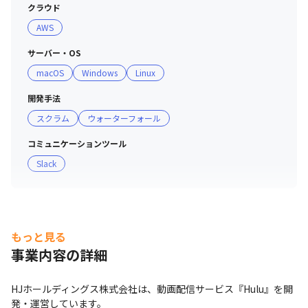
ー同士で良い距離感をとりながら、尊重しあっています

クラウド
・週のうち、どのタイミングでリモートワークをするかは
AWS
柔軟に選択可能です
サーバー・OS
macOS
Windows
Linux
開発手法
スクラム
ウォーターフォール
コミュニケーションツール
Slack
もっと見る
事業内容の詳細
HJホールディングス株式会社は、動画配信サービス『Hulu』を開
発・運営しています。
