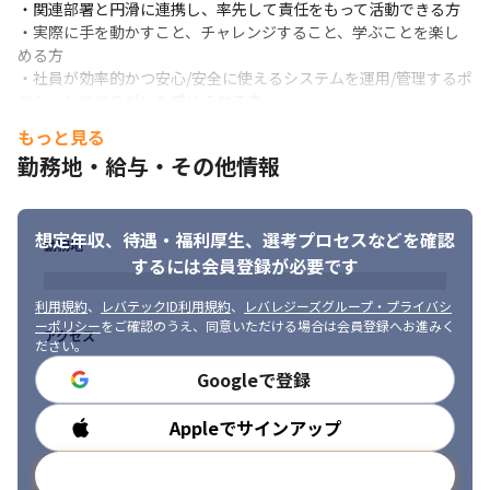
・関連部署と円滑に連携し、率先して責任をもって活動できる方

・実際に手を動かすこと、チャレンジすること、学ぶことを楽し
める方

・社員が効率的かつ安心/安全に使えるシステムを運用/管理するポ
ジションにやりがいを感じられる方
もっと見る
勤務地・給与・その他情報
コミュニケーションを大切にしています。
想定年収、待遇・福利厚生、
選考プロセスなどを確認
勤務地
するには会員登録が必要です
利用規約
、
レバテックID利用規約
、
レバレジーズグループ・プライバシ
ーポリシー
をご確認のうえ、同意いただける場合は会員登録へお進みく
アクセス
ださい。
Googleで登録
Appleでサインアップ
勤務時間
メールアドレスで登録