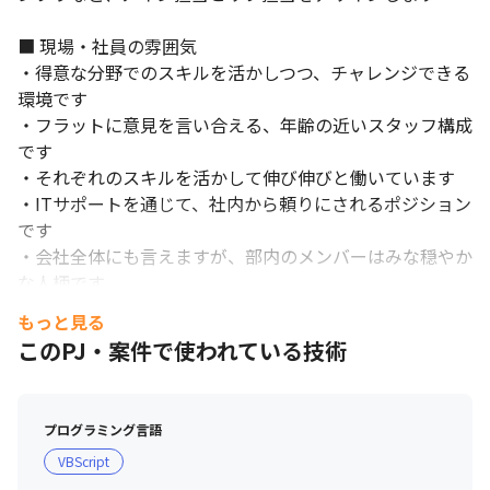
■ 現場・社員の雰囲気

・得意な分野でのスキルを活かしつつ、チャレンジできる
環境です

・フラットに意見を言い合える、年齢の近いスタッフ構成
です

・それぞれのスキルを活かして伸び伸びと働いています

・ITサポートを通じて、社内から頼りにされるポジション
です

・会社全体にも言えますが、部内のメンバーはみな穏やか
な人柄です

もっと見る
■ 社風

このPJ・案件で使われている技術
・提案が歓迎されており、決算、リリースまでのスピード
が早いです

・エンタメ好きなメンバーが活躍中で、仕事外の雑談はエ
プログラミング言語
ンタメに関することが多いです

VBScript
・それぞれがプライベートを大切にしているため、メンバ