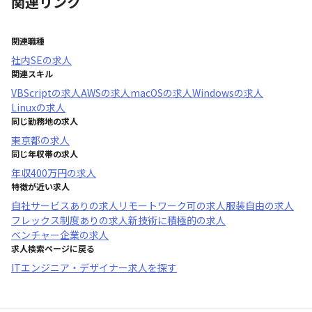
関連リンク
関連職種
社内SE
の求人
関連スキル
VBScript
の求人
AWS
の求人
macOS
の求人
Windows
の求人
Linux
の求人
同じ勤務地の求人
東京都
の求人
同じ年収帯の求人
年収
400万円
の求人
特徴が近い求人
自社サービスあり
の求人
リモートワーク可
の求人
服装自由
の求人
フレックス制度あり
の求人
新技術に積極的
の求人
ベンチャー企業
の求人
求人検索ページに戻る
ITエンジニア・デザイナー求人を探す