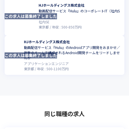
HJホールディングス株式会社
動画配信サービス『Hulu』のコーポレートIT（社内S
この求人は募集終了しました
こ
E）
社内SE
東京都
年収 :
500
-
850
万円
HJホールディングス株式会社
動画配信サービス『Hulu』のAndroidアプリ開発をおまかせ／
複数のチームで構成されるAndroid開発チームをリードしませ
この求人は募集終了しました
こ
んか
アプリケーションエンジニア
東京都
年収 :
500
-
1100
万円
同じ職種の求人