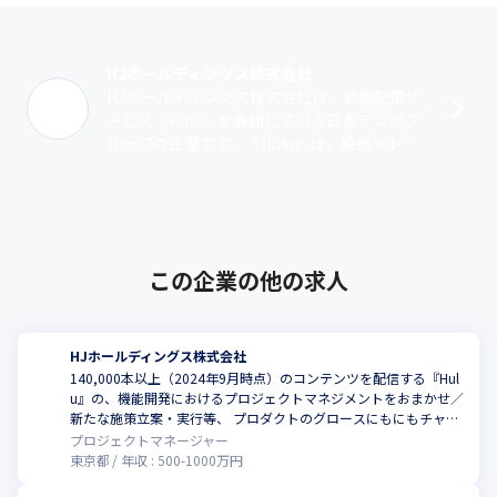
HJホールディングス株式会社
HJホールディングス株式会社は、動画配信サ
ービス『Hulu』を展開している日本テレビグ
ループの企業です。『Hulu』は、映画やドラ
マ、バラエティ、アニメ、スポーツ、音楽な
ど国内外の作品を配信するサービ･･･
この企業の他の求人
HJホールディングス株式会社
140,000本以上（2024年9月時点）のコンテンツを配信する『Hul
u』の、機能開発におけるプロジェクトマネジメントをおまかせ／
こ
新たな施策立案・実行等、 プロダクトのグロースにもにもチャレ
ンジできる環境
プロジェクトマネージャー
東京都
年収 :
500
-
1000
万円