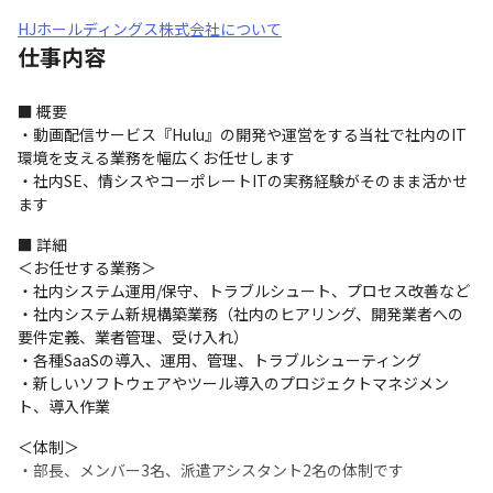
HJホールディングス株式会社について
仕事内容
■ 概要

・動画配信サービス『Hulu』の開発や運営をする当社で社内のIT
環境を支える業務を幅広くお任せします

・社内SE、情シスやコーポレートITの実務経験がそのまま活かせ
ます
■ 詳細

＜お任せする業務＞

・社内システム運用/保守、トラブルシュート、プロセス改善など

・社内システム新規構築業務（社内のヒアリング、開発業者への
要件定義、業者管理、受け入れ）

・各種SaaSの導入、運用、管理、トラブルシューティング

・新しいソフトウェアやツール導入のプロジェクトマネジメン
ト、導入作業
＜体制＞

・部長、メンバー3名、派遣アシスタント2名の体制です