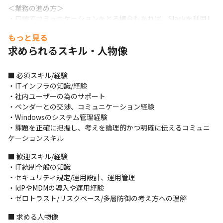
＜業務の進め方＞

・口頭でコミュニケーションをとる場合もあれば、Slackを利用し
てコミュニケーションをとることもあります
もっと見る
■ この仕事の面白み、魅力

求められるスキル・人物像
・短期的ではなく、継続的に成長し続けるサービスにしていく為
に柔軟な選択を取り続けられる現場で、実際に手を動かすエンジ
■ 必須スキル/経験

ニアや部員が楽しく働ける環境です

・ITインフラの知識/経験

・自身の意見を伝えやすく、やってみたい事をスピード感を持っ
・社内ユーザーの為のサポート

て業務に反映できます
・ベンダーとの交渉、コミュニケーション経験

・Windowsのシステム管理経験

・課題を正確に把握し、考えを論理的かつ明確に伝えるコミュニ
ケーションスキル
■ 歓迎スキル/経験

・IT統制全般の知識

・セキュリティ規定/運用設計、運用管理

・IdPやMDMの導入や運用経験

・ゼロトラスト/リスクベース/多層防御の考え方への理解
■ 求める人物像
