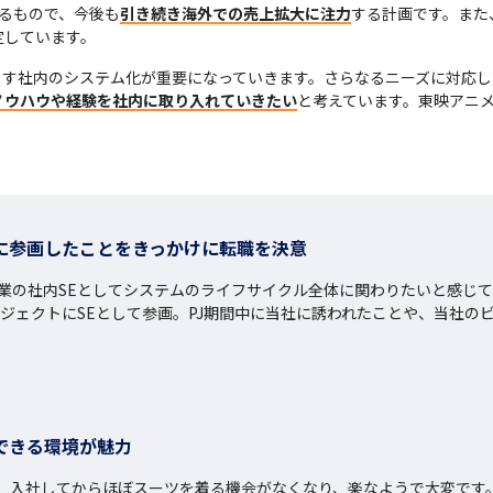
るもので、今後も
引き続き海外での売上拡大に注力
する計画です。また
定しています。
ます社内のシステム化が重要になっていきます。さらなるニーズに対応
ノウハウや経験を社内に取り入れていきたい
と考えています。東映アニメ
トに参画したことをきっかけに転職を決意
ー企業の社内SEとしてシステムのライフサイクル全体に関わりたいと感じて
プロジェクトにSEとして参画。PJ期間中に当社に誘われたことや、当社
できる環境が魅力
、入社してからほぼスーツを着る機会がなくなり、楽なようで大変です。