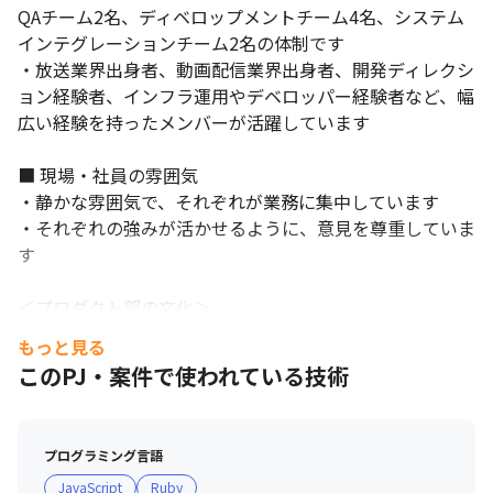
QAチーム2名、ディベロップメントチーム4名、システム
インテグレーションチーム2名の体制です

・放送業界出身者、動画配信業界出身者、開発ディレクシ
ョン経験者、インフラ運用やデベロッパー経験者など、幅
広い経験を持ったメンバーが活躍しています

■ 現場・社員の雰囲気

・静かな雰囲気で、それぞれが業務に集中しています

・それぞれの強みが活かせるように、意見を尊重していま
す

＜プロダクト部の文化＞

・暗黙知で効率的なコミュニケーションを取り合う習慣が
もっと見る
あります

このPJ・案件で使われている技術
・業務の仕方やサービスに対する提案などの自由度が高
く、縦割りで他部署や他チームが何をしているのか見えな
いというような環境ではないため、本人の興味やモチベー
プログラミング言語
ション次第で多種多様な事が学習でき、実施できる環境が
JavaScript
Ruby
あります
