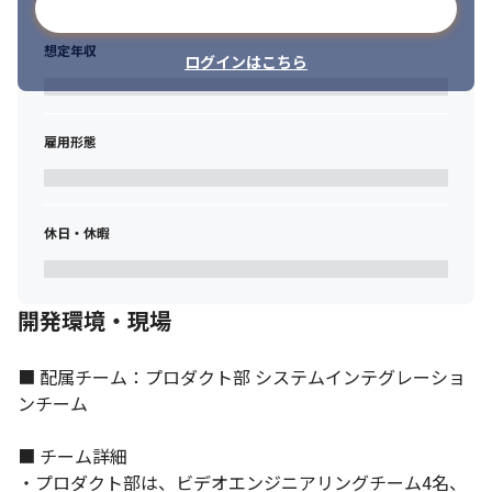
メールアドレスで登録
想定年収
ログインはこちら
雇用形態
休日・休暇
開発環境・現場
■ 配属チーム：プロダクト部 システムインテグレーショ
ンチーム

■ チーム詳細

業務に集中できる環境があります。
・プロダクト部は、ビデオエンジニアリングチーム4名、