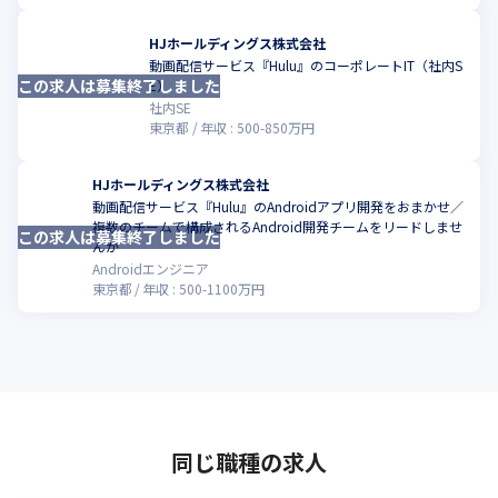
HJホールディングス株式会社
動画配信サービス『Hulu』のコーポレートIT（社内S
この求人は募集終了しました
こ
E）
社内SE
東京都
年収 :
500
-
850
万円
HJホールディングス株式会社
動画配信サービス『Hulu』のAndroidアプリ開発をおまかせ／
複数のチームで構成されるAndroid開発チームをリードしませ
この求人は募集終了しました
こ
んか
Androidエンジニア
東京都
年収 :
500
-
1100
万円
同じ職種の求人