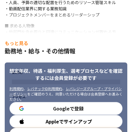
・人員、予算の適切な配置を行うためのリソース管理スキル

・動画配信業界に関する業務知識

・プロジェクトメンバーをまとめるリーダーシップ
■ 求める人物像

・他部門を含め周りと円滑にコミュニケーションが取れる方

・責任感、主体性を持って仕事ができる方

もっと見る
・新しい取り組みにチャレンジすることができる方
勤務地・給与・その他情報
想定年収、待遇・福利厚生、
選考プロセスなどを確認
勤務地
するには会員登録が必要です
利用規約
、
レバテックID利用規約
、
レバレジーズグループ・プライバシ
ーポリシー
をご確認のうえ、同意いただける場合は会員登録へお進みく
アクセス
ださい。
Googleで登録
Appleでサインアップ
コミュニケーションを大切にしています。
勤務時間