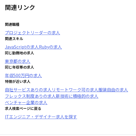
関連リンク
関連職種
プロジェクトリーダー
の求人
関連スキル
JavaScript
の求人
Ruby
の求人
同じ勤務地の求人
東京都
の求人
同じ年収帯の求人
年収
500万円
の求人
特徴が近い求人
自社サービスあり
の求人
リモートワーク可
の求人
服装自由
の求人
フレックス制度あり
の求人
新技術に積極的
の求人
ベンチャー企業
の求人
求人検索ページに戻る
ITエンジニア・デザイナー求人を探す