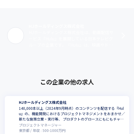
HJホールディングス株式会社
HJホールディングス株式会社は、動画配信サ
ービス『Hulu』を展開している日本テレビグ
ループの企業です。『Hulu』は、映画やドラ
マ、バラエティ、アニメ、スポーツ、音楽な
ど国内外の作品を配信するサービ･･･
この企業の他の求人
HJホールディングス株式会社
140,000本以上（2024年9月時点）のコンテンツを配信する『Hul
u』の、機能開発におけるプロジェクトマネジメントをおまかせ／
こ
新たな施策立案・実行等、 プロダクトのグロースにもにもチャレ
ンジできる環境
プロジェクトマネージャー
東京都
年収 :
500
-
1000
万円