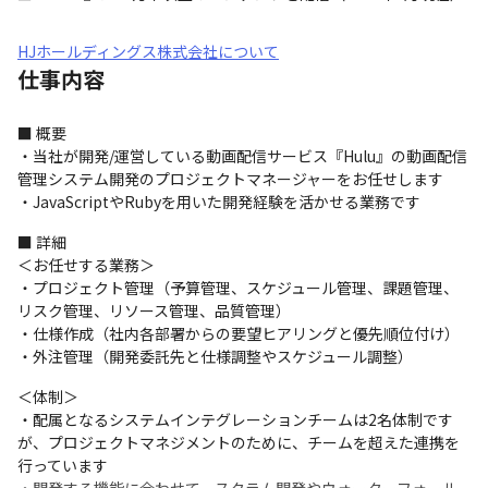
HJホールディングス株式会社について
仕事内容
■ 概要

・当社が開発/運営している動画配信サービス『Hulu』の動画配信
管理システム開発のプロジェクトマネージャーをお任せします

・JavaScriptやRubyを用いた開発経験を活かせる業務です
■ 詳細

＜お任せする業務＞

・プロジェクト管理（予算管理、スケジュール管理、課題管理、
リスク管理、リソース管理、品質管理）

・仕様作成（社内各部署からの要望ヒアリングと優先順位付け）

・外注管理（開発委託先と仕様調整やスケジュール調整）
＜体制＞

・配属となるシステムインテグレーションチームは2名体制です
が、プロジェクトマネジメントのために、チームを超えた連携を
行っています
