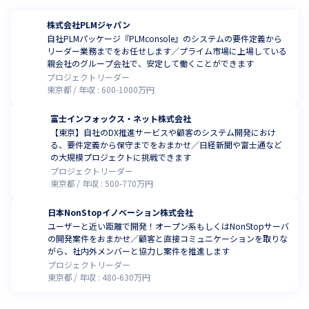
株式会社PLMジャパン
自社PLMパッケージ『PLMconsole』のシステムの要件定義から
リーダー業務までをお任せします／プライム市場に上場している
親会社のグループ会社で、安定して働くことができます
プロジェクトリーダー
東京都
年収 :
600
-
1000
万円
富士インフォックス・ネット株式会社
【東京】自社のDX推進サービスや顧客のシステム開発におけ
る、要件定義から保守までをおまかせ／日経新聞や富士通など
の大規模プロジェクトに挑戦できます
プロジェクトリーダー
東京都
年収 :
500
-
770
万円
日本NonStopイノベーション株式会社
ユーザーと近い距離で開発！オープン系もしくはNonStopサーバ
の開発案件をおまかせ／顧客と直接コミュニケーションを取りな
がら、社内外メンバーと協力し案件を推進します
プロジェクトリーダー
東京都
年収 :
480
-
630
万円