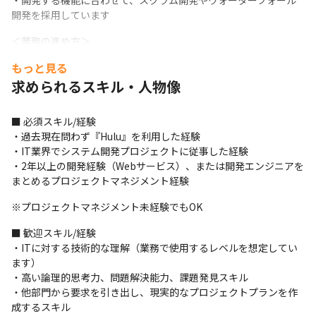
・開発する機能に合わせて、スクラム開発やウォーターフォール
開発を採用しています
＜業務の進め方＞

・口頭でコミュニケーションをとる場合もあれば、Slackを利用す
もっと見る
ることもあります
求められるスキル・人物像
■ この仕事の面白み、魅力

・携わっている業務が直接お客様の体験に影響を与えるため、や
■ 必須スキル/経験

りがいがあります

・過去現在問わず『Hulu』を利用した経験

・少数人数で開発、運営しているので、自分の担当業務以外のこ
・IT業界でシステム開発プロジェクトに従事した経験

とにも携わり、知識や経験を得ることができます

・2年以上の開発経験（Webサービス）、または開発エンジニアを
・短期的ではなく、継続的に成長し続けるサービスにしていく為
まとめるプロジェクトマネジメント経験
に柔軟な選択を取り続けられる現場で、実際に手を動かすエンジ
ニアや部員が楽しく働ける環境です

※プロジェクトマネジメント未経験でもOK
・『Hulu』の動画配信管理システムをつくるという面白さがある
ほか、活躍次第ではHuluフロントエンド開発のプロジェクトマネ
■ 歓迎スキル/経験

ージャーへと幅を広げていける魅力があります

・ITに対する技術的な理解（業務で使用するレベルを想定してい
・『Hulu』のコメント欄やユーザーアンケート、CSチームからの
ます）

ユーザーの声の共有を通して、業務へのやりがいを感じることが
・高い論理的思考力、問題解決能力、課題発見スキル

できます
・他部門から要求を引き出し、現実的なプロジェクトプランを作
成するスキル
