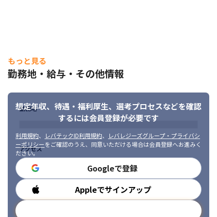
もっと見る
勤務地・給与・その他情報
大手企業の社内IT環境の整備を行います。
想定年収、待遇・福利厚生、
選考プロセスなどを確認
勤務地
するには会員登録が必要です
利用規約
、
レバテックID利用規約
、
レバレジーズグループ・プライバシ
ーポリシー
をご確認のうえ、同意いただける場合は会員登録へお進みく
アクセス
ださい。
Googleで登録
Appleでサインアップ
勤務時間
メールアドレスで登録