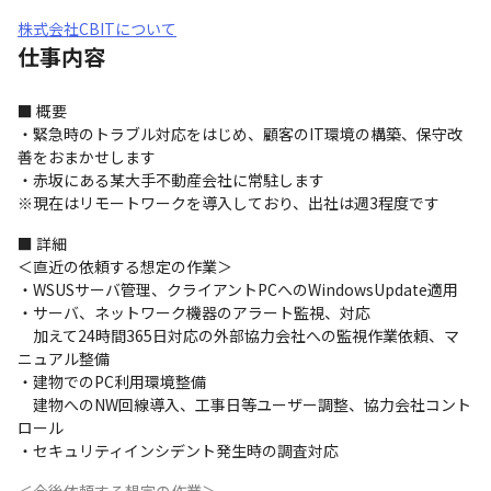
株式会社CBITについて
仕事内容
■ 概要

・緊急時のトラブル対応をはじめ、顧客のIT環境の構築、保守改
善をおまかせします

・赤坂にある某大手不動産会社に常駐します

※現在はリモートワークを導入しており、出社は週3程度です
■ 詳細

＜直近の依頼する想定の作業＞

・WSUSサーバ管理、クライアントPCへのWindowsUpdate適用

・サーバ、ネットワーク機器のアラート監視、対応

　加えて24時間365日対応の外部協力会社への監視作業依頼、マ
ニュアル整備

・建物でのPC利用環境整備

　建物へのNW回線導入、工事日等ユーザー調整、協力会社コント
ロール

・セキュリティインシデント発生時の調査対応