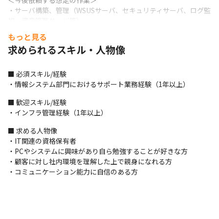
＜今後依頼する想定の作業＞

・サーバ構築、管理（WSUSサーバ、セキュリティサーバ、ログ監
視、資産管理サーバ等）

・Active Directory、Azure Active Directoryの運用

もっと見る
・クラウド移行対応、管理や運用業務
求められるスキル・人物像
■ この仕事の面白み、魅力

・不動産業中心としたデジタル化支援のため、ITスキルはもちろ
■ 必須スキル/経験

ん、同業界への知見が身につきます

・情報システム部門におけるサポート業務経験（1年以上）
・顧客と非常に近い環境でサービス化やデジタル化支援を行うた
め、生の声を聞く機会も豊富です
■ 歓迎スキル/経験

・インフラ管理経験（1年以上）
■ 求める人物像

・IT関連の資格保有者

・PCやシステムに興味があり自ら勉強することが好きな方

・顧客に対し社内環境を理解した上で親身になれる方

・コミュニケーション能力に自信のある方