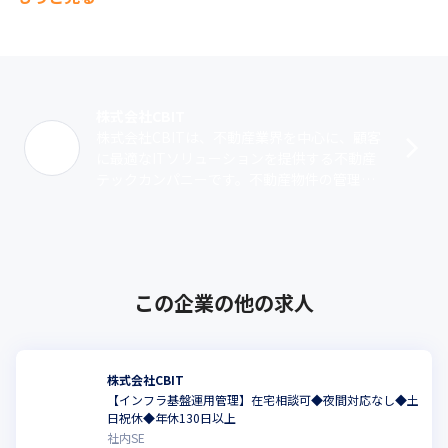
株式会社CBIT
株式会社CBITは、不動産業界を中心に、顧客
に最適なITソリューションを提供する不動産
テックカンパニーです。不動産物件の管理・
経営のBIツール『ビズアナ』シリーズやクラ
ウド型FAQシステム『ナレッジリ･･･
この企業の他の求人
株式会社CBIT
【インフラ基盤運用管理】在宅相談可◆夜間対応なし◆土
日祝休◆年休130日以上
社内SE