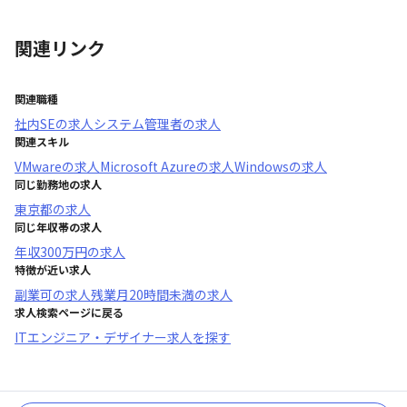
関連リンク
関連職種
社内SE
の求人
システム管理者
の求人
関連スキル
VMware
の求人
Microsoft Azure
の求人
Windows
の求人
同じ勤務地の求人
東京都
の求人
同じ年収帯の求人
年収
300万円
の求人
特徴が近い求人
副業可
の求人
残業月20時間未満
の求人
求人検索ページに戻る
ITエンジニア・デザイナー求人を探す