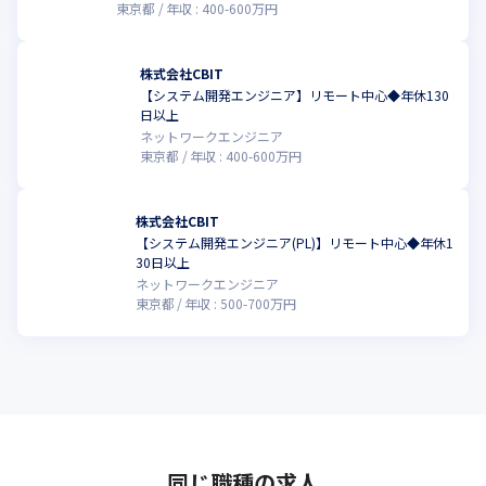
東京都
年収 :
400
-
600
万円
株式会社CBIT
【システム開発エンジニア】リモート中心◆年休130
こ
日以上
ネットワークエンジニア
東京都
年収 :
400
-
600
万円
株式会社CBIT
【システム開発エンジニア(PL)】リモート中心◆年休1
こ
30日以上
ネットワークエンジニア
東京都
年収 :
500
-
700
万円
同じ職種の求人