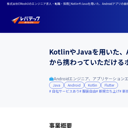
株式会社EMoshUのエンジニア求人・転職・採用 | KotlinやJavaを用いた、Androi
KotlinやJavaを用
から携わっていただける
Androidエンジニア、アプリケーション
Java
Android
Kotlin
Flutter
自社サービスあり
服装自由
新規立ち上げ
新
事業概要