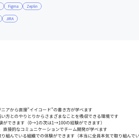
MoshUのカルチャーを「常軌を逸したアットホームなカルチ
Figma
Zeplin
社を共に大きくしていくという気概を持ったメンバーばかりです
JIRA
ィスプレイを貸与

e

t Package Manager

in、Figma
ニアから直接"イイコード"の書き方が学べます

い方とのやりとりからさまざまなことを吸収できる環境です

ができます（0→1の次は1→100の経験ができます）

、直接的なコミュニケーションでチーム開発が学べます

取り組んでいる組織での体験ができます（本当に全員本気で取り組んで