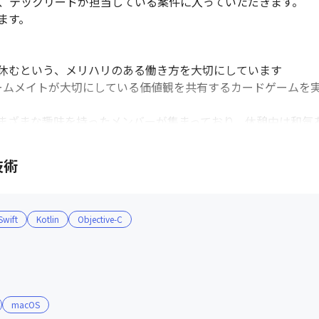
、テックリードが担当している案件に入っていただきます。

す。

休むという、メリハリのある働き方を大切にしています

」という、チームメイトが大切にしている価値観を共有するカードゲー
まざまな趣味を持ったメンバーが集まっており、休憩中は和気あ
技術
」だと考えています。

野や、やりたいことで活躍することができます。

ており、自分の意見1つでプロジェクトの方向が変わることも珍
Swift
Kotlin
Objective-C
責任を果たす必要があると考えています。

相談を忘れないこと、および自分で決めたことは最後までやり切
クトを進めていくため、自分の保有するタスクはオーナーとし
。 

macOS