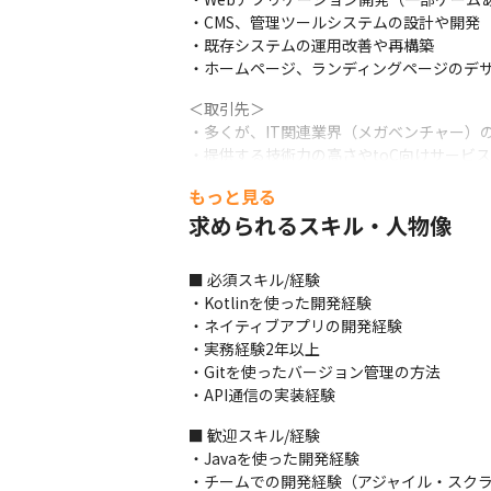
・CMS、管理ツールシステムの設計や開発

・既存システムの運用改善や再構築

・ホームページ、ランディングページのデ
＜取引先＞

・多くが、IT関連業界（メガベンチャー）
・提供する技術力の高さやtoC向けサービ
（最も長いお付き合いのクライアントは、
もっと見る
＜入社後の流れ＞

求められるスキル・人物像
・スキルと経験に合わせた業務から順におま
・iOS12年、Android6年の開発キャリ
■ 必須スキル/経験

・代表曰く「技術力、指導力、人間性」が三
・Kotlinを使った開発経験

・ネイティブアプリの開発経験

＜チーム体制＞（2023年8月時点）

・実務経験2年以上

・総勢13名の組織の中で、エンジニアが11
・Gitを使ったバージョン管理の方法

・経験の豊富な30代後半のシニア層のエ
・API通信の実装経験
インターンまで、幅広い層がいます

・ポジショントークではなく、普段からよく
■ 歓迎スキル/経験

・仕事モードと遊びモードのメリハリがす
・Javaを使った開発経験

・チームでの開発経験（アジャイル・スクラム
＜1日のスケジュール例＞
