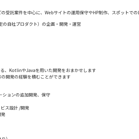
などの受託案件を中心に、Webサイトの運用保守やHP制作、スポットで
予定の自社プロダクト）の企画・開発・運営
、KotlinやJavaを用いた開発をおまかせします

方の開発の経験を積むことができます
ケーションの追加開発、保守

ス設計 /開発

開発
り）
