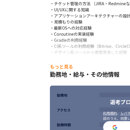
・チケット管理の方法 （JIRA・Redmineな
9:30：業務開始

・UI/UXに関する知識

10:30：朝会/プロダクト定例MTG

・アプリケーションアーキテクチャーの設計
11:00：作業再開

・見積もりの経験

12:00：昼休憩

・最新OSへの対応経験

13:00：作業再開

・Coroutineの実装経験

20:30：退勤

・Gradleの利用経験

※週に2～4回程度、クライアントのミーテ
・CI系ツールの利用経験（Bitrise、CircleCI
※ランチは適宜自由に取れますが、チームメ
・デザイン系ツールから画面実装した経験（Adob
と、とにかくコミュニケーションを大切に
■ 求める人物像

■ この仕事の面白み、魅力

もっと見る
技術力以上に、一生懸命クライアントやユ
・自社アプリの開発と受託案件を、同時進行
勤務地・給与・その他情報
・iOSアプリ12年、Androidアプリ6年
＜詳細＞

・少数精鋭の組織のため、エンジニア一人ひ
・妥協せずに良いものを作ろうとする、こだ
・明るく、仕事に対して情熱を持ったメンバ
・メンバーと協力してサービスや開発プロセ
・目先の開発スピードだけにとらわれず、長
勤務地
・自主的に新しい専門知識や、経験を豊かに
・代表とCTOが「チーム開発」へのこだわ
選考プ
・過酷な状況でもやりぬく姿勢をお持ちの
アクセス
利用規約
、
レバテ
認のうえ、同意
勤務時間