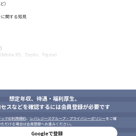
ど）

に関する知見

ィングに参加する場合があります

）

ンバー全員で一緒に食事することも多くあり、月2-3回は全員で外で
e XD、Zeplin、Figma）
しているカルチャーです
ーザー、プロダクトに向き合い、チーム一丸となって働ける方とお会い
で担当し、急成長できるポジションです

の開発経験を持ち、toC向けプロダクトのノウハウを豊富に持つCTOと働けま
とりの重要度が高く、自分の力で会社や事業を大きくしていくやりがい
わりをお持ちの方

ーが集まる環境で、モチベーション高く働けます

スを改善することが好きな方

想定年収、待遇・福利厚生、
期的な目線でサービスのためになる技術選定にこだわっているため、最
する専門外の知識について学べる方

りがあるため、チーム開発がやりたい方はフィットする可能性がありま
ロセスなどを確認するには会員登録が必要です
方
ックID利用規約
、
レバレジーズグループ・プライバシーポリシー
をご確
いただける場合は会員登録へお進みください。
Googleで登録