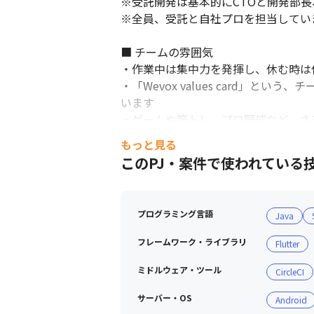
※受託開発は基本的にCTOと開発部長
※全員、受託と自社プロを担当していま
■ チームの雰囲気

・作業中は集中力を発揮し、休む時は
・「Wevox values card
います

・ゲームや筋トレ、プロ野球など、さ
もっと見る
＜先輩エンジニアのコメント＞

このPJ・案件で使われている
EMoshUの組織の特徴は「自由と責任
EMoshUでは基本的に自分の得意分
また、自由に意見を言える環境になっ
プログラミング言語
Java
自由に働ける環境である一方で、2つの
果たすべき責任は、常に報告・連絡・
フレームワーク・ライブラリ
Flutter
基本的には、チームプレイでプロジェ
しながら、完了することが求められます
ミドルウェア・ツール
CircleCI
サーバー・OS
Android
■ カルチャー
