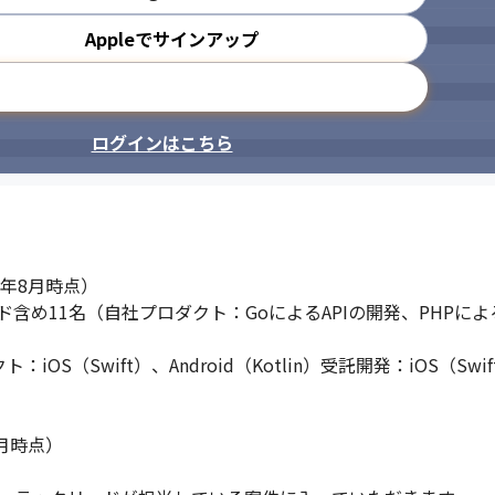
Appleでサインアップ
メールアドレスで登録
ログインはこちら
年8月時点）

め11名（自社プロダクト：GoによるAPIの開発、PHPによる
S（Swift）、Android（Kotlin）受託開発：iOS（Swift）
月時点）

設け、一丸となって開発を行ってい
最新技術に敏感なエンジニアが多数