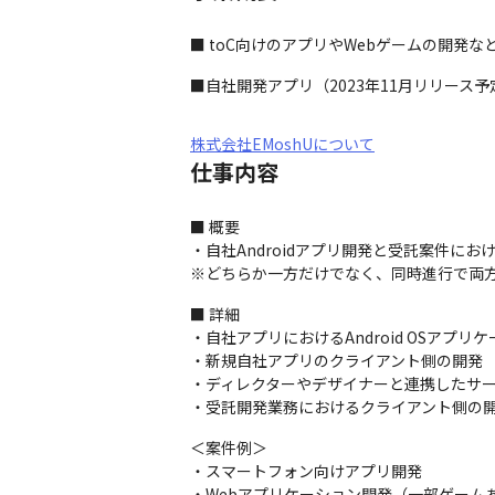
■ toC向けのアプリやWebゲームの開発
■自社開発アプリ（2023年11月リリース
株式会社EMoshUについて
仕事内容
■ 概要

・自社Androidアプリ開発と受託案件における
※どちらか一方だけでなく、同時進行で両
■ 詳細

・自社アプリにおけるAndroid OSアプリ
・新規自社アプリのクライアント側の開発

・ディレクターやデザイナーと連携したサービ
・受託開発業務におけるクライアント側の
＜案件例＞

・スマートフォン向けアプリ開発

・Webアプリケーション開発（一部ゲームあ