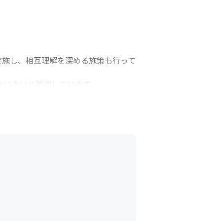
ムを実施し、相互理解を深める施策も行って
いあいと雑談しています

しくありません。

ることです。

て、先輩やチームメイトと情報を共有