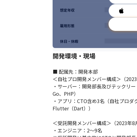
想定年収
雇用形態
休日・休暇
開発環境・現場
■ 配属先：開発本部

＜自社プロ開発メンバー構成＞（2023
・サーバー：開発部長及びテックリード含
Go、PHP）

・アプリ：CTO含め3名（自社プロダクト：iO
Flutter（Dart））

＜受託開発メンバー構成＞（2023年8
・エンジニア：2〜9名

勉強会や懇親会など、交流の場を積極的に
ます。