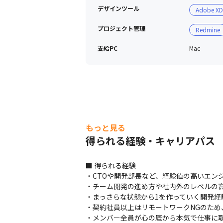
・以前在籍していたインターン生は、E
デザインツール
Adobe XD
・成長成功思考を持ち、前のめりに会
プロジェクト管理
Redmine
■ 環境について

支給PC
Mac
・PC：MacBook Proを貸与

・ディスプレイ：希望者にはデュアルデ
・フレームワーク：SwiftUI、Flutter

・チケット管理ツール：JIRA、Redmin
・ライブラリ管理ツール：CocoaPods、Swif
・CI系ツール：Bitrise、CircleCI

・デザイン系ツール：Adobe XD、Zepl
もっと見る
得られる経験・キャリアパス
■ 得られる経験

・CTOや開発部長など、経験値の高いエンジ
・チーム開発の進め方や社内外のレベルの高
・まっさらな状態から1を作っていく開発経験
・契約社員以上はリモートワークNGのため
・メンバー全員が心の底から本気で仕事に