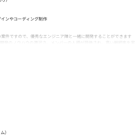
ザインやコーディング制作
の案件ですので、優秀なエンジニア陣と一緒に開発することができます

ス開発のノウハウの潤沢さ、メンバーの人柄が評価され、高い継続率を実
設立当初から2年半以上続いています）
かせします

アを持つCTOが直接メンターにつき、成長を支援します

拍子揃った「日本一のCTO」とのことですので、ご自身の頑張りによ
名という筋肉質な組織体制です

ンジニアから、ジュニアミドルの強靭なメンタルを持ったエンジニア、勉
コミュニケーションをとって全員で開発しています

ごいカルチャーですので、やるときは徹底的にやって、抜くときは徹底
） 
