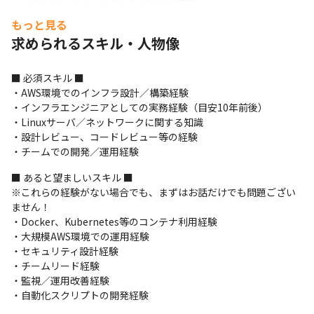
もっと見る
■ 当社で働く魅力■

ベンチャー企業なので、色んなことに関してメンバー全員がフラ
求められるスキル・人物像
ットに相談しながら決めています。

やりたいことには主体的に手を挙げてもらえる環境を作っている
■ 必須スキル ■

ので、色々なことに興味があり「技術を極めたい」、「市場価値
・AWS環境でのインフラ設計／構築経験

を高めたい」思っている方には最適な組織です。
・インフラエンジニアとしての実務経験（目安10年前後）

・Linuxサーバ／ネットワークに関する知識

・設計レビュー、コードレビュー等の経験

・チームでの開発／運用経験
■ あると望ましいスキル ■

※これらの経験がない場合でも、まずはお話だけでも問題ござい
ません！

・Docker、Kubernetes等のコンテナ利用経験

・大規模AWS環境での運用経験

・セキュリティ設計経験

・チームリード経験

・監視／運用改善経験

・自動化スクリプトの開発経験