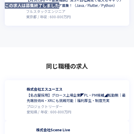
この求人は募集終了しました
こ
も上げたいエンジニア募集！（Java／Flutter／Python）
フルスタックエンジニア
東京都
年収 :
600
-
800
万円
同じ職種の求人
株式会社エスユーエス
【名古屋採用】グロース上場企業◤PL・PM候補◢転勤無│最
先端技術AI・XRにも挑戦可能│福利厚生・制度充実
プロジェクトリーダー
愛知県
年収 :
600
-
800
万円
株式会社Scene Live