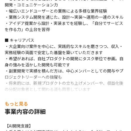
開発・コミュニケーション力

・幅広いエンドユーザーとの業務による多様な業界経験

・業務システム開発を通じた、設計〜実装〜運用の一連のスキル

・アイデア提案から設計・実装までを経験し、「自分でサービス
を作る力」の土台を習得
■ キャリアパス

・大企業向け案件を中心に、実践的なスキルを磨きつつ、収入・
実務経験の両面で安定した基盤を築いていただきます

・希望があれば、自社プロダクトの開発にタスク単位で参画。自
身の強みを活かした開発も可能です

・副業開発で実績を積んだ方は、中心メンバーとしての関与やプ
ロジェクトリーダーへの抜擢も

・将来的には、新規プロダクトの立ち上げメンバーや、収益化後
の分配対象者として関わる道も用意しています

・技術を深めたい、マネジメントをやりたい、自由な働き方をし
たい、など個別の志向にも柔軟に対応しています
もっと見る
事業内容の詳細
【AI開発支援】
