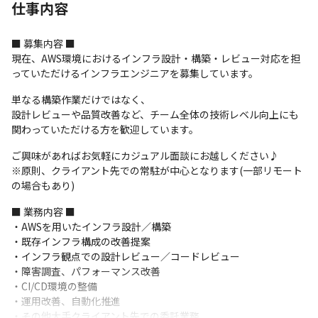
仕事内容
■ 募集内容 ■

現在、AWS環境におけるインフラ設計・構築・レビュー対応を担
っていただけるインフラエンジニアを募集しています。
単なる構築作業だけではなく、

設計レビューや品質改善など、チーム全体の技術レベル向上にも
関わっていただける方を歓迎しています。
ご興味があればお気軽にカジュアル面談にお越しください♪

※原則、クライアント先での常駐が中心となります(一部リモート
の場合もあり)
■ 業務内容 ■

・AWSを用いたインフラ設計／構築

・既存インフラ構成の改善提案

・インフラ観点での設計レビュー／コードレビュー

・障害調査、パフォーマンス改善

・CI/CD環境の整備

・運用改善、自動化推進

・その他大手クライアント先での委託業務