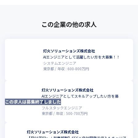
この企業の他の求人
灯火ソリューションズ株式会社
AIエンジニアとして活躍したい方を大募集！！
こ
システムエンジニア
東京都
年収 :
600
-
800
万円
灯火ソリューションズ株式会社
AIエンジニアとしてスキルアップしたい方を募
この求人は募集終了しました
こ
集！！！
フルスタックエンジニア
東京都
年収 :
500
-
700
万円
灯火ソリューションズ株式会社
【月50万円〜＋副業報酬】SES×自社開発で収入もキャリア