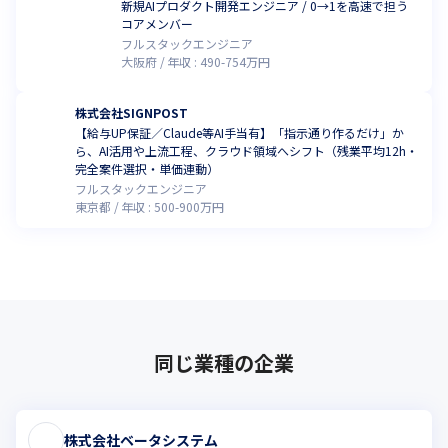
新規AIプロダクト開発エンジニア / 0→1を高速で担う
コアメンバー
フルスタックエンジニア
大阪府
年収 :
490
-
754
万円
株式会社SIGNPOST
【給与UP保証／Claude等AI手当有】「指示通り作るだけ」か
ら、AI活用や上流工程、クラウド領域へシフト（残業平均12h・
完全案件選択・単価連動）
フルスタックエンジニア
東京都
年収 :
500
-
900
万円
同じ業種の企業
株式会社ベータシステム