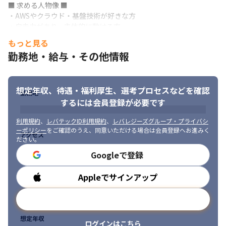
■ 求める人物像 ■

・AWSやクラウド・基盤技術が好きな方

・自走力があり、主体的に動ける方

・レビューを通じてチーム全体の品質向上に貢献できる方

もっと見る
・他者とのコミュニケーションに抵抗がない方

勤務地・給与・その他情報
・チームで開発／運用ができる方

・技術的な課題に対して改善提案ができる方

・落ち着いて周囲をサポートできる方

想定年収、待遇・福利厚生、
選考プロセスなどを確認
・“とりあえず触ってみる” を自然にやれる方

勤務地
・技術を深く理解することが好きな方
するには会員登録が必要です
利用規約
、
レバテックID利用規約
、
レバレジーズグループ・プライバシ
ーポリシー
をご確認のうえ、同意いただける場合は会員登録へお進みく
アクセス
ださい。
Googleで登録
Appleでサインアップ
勤務時間
メールアドレスで登録
想定年収
ログインはこちら