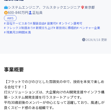
システムエンジニア、フルスタックエンジニア
東京都
600-840万円
正社員
AWS
自社サービスあり
服装自由
副業可
オンライン選考可
フレックス制度あり
新規立ち上げ
新技術に積極的
ベンチャー企業
残業月20時間未満
2026/6/18
更新
事業概要
【フラットでのびのびとした雰囲気の中で、技術を本気で楽しめ
る会社です！】

灯火ソリューションズは、大企業向けのAI開発支援やインフラ構
築・システム開発支援を行うスタートアップです。

平均30歳前後のメンバーが中心となって活躍しており、風通しが
良くスピード感のある組織です。