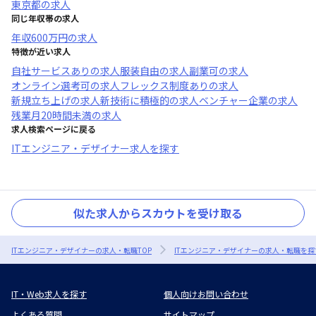
東京都
の求人
同じ年収帯の求人
年収
600万円
の求人
特徴が近い求人
自社サービスあり
の求人
服装自由
の求人
副業可
の求人
オンライン選考可
の求人
フレックス制度あり
の求人
新規立ち上げ
の求人
新技術に積極的
の求人
ベンチャー企業
の求人
残業月20時間未満
の求人
求人検索ページに戻る
ITエンジニア・デザイナー求人を探す
似た求人からスカウトを受け取る
ITエンジニア・デザイナーの求人・転職TOP
ITエンジニア・デザイナーの求人・転職を探
IT・Web求人を探す
個人向けお問い合わせ
よくある質問
サイトマップ