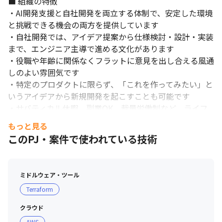
■ 組織の特徴

・AI開発支援と自社開発を両立する体制で、安定した環境
と挑戦できる機会の両方を提供しています

・自社開発では、アイデア提案から仕様検討・設計・実装
まで、エンジニア主導で進める文化があります

・役職や年齢に関係なくフラットに意見を出し合える風通
しのよい雰囲気です

・特定のプロダクトに限らず、「これを作ってみたい」と
いうアイデアから新規開発を起こすことも可能です

・サバティカル休暇、副業OK、裁量労働制など、ライフ
スタイルに合わせた働き方を実現できます

もっと見る
このPJ・案件で使われている技術
■ 教育・スキルアップ支援

・副業的な自社開発への関与を通じて、実務にないモダン
技術（Flutter／Python／AI系）の習得が可能です

ミドルウェア・ツール
・将来的には、社内向け勉強会・LT・プロダクト開発支
Terraform
援などの制度も整備予定です

・本人の意向に応じた案件アサインやキャリア面談を定期
クラウド
的に実施しています
AWS