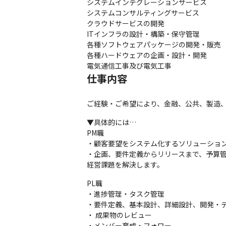
システムインテグレーションサービス

システムコンサルティングサービス

クラウドサービスの開発

ITインフラの設計・構築・保守管理

各種ソフトウェアパッケージの開発・販売

各種ハードウェアの企画・設計・開発

電気通信工事及び電気工事
仕事内容
ご経験・ご希望により、金融、公共、製造
▼具体的には…

PM職

・顧客要望をシステム化するソリューション
・企画、要件定義からリリースまで、予算
経営課題を解決します。
PL職

・進捗管理・タスク管理

・要件定義、基本設計、詳細設計、開発・テ
・ 成果物のレビュー

・メンバー育成・フォロー