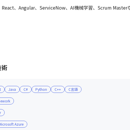
ity、React、Angular、ServiceNow、AI機械学習、Scrum
XRとAIで世の中を変える！
技術
t
Java
C#
Python
C++
C言語
mework
r
Microsoft Azure