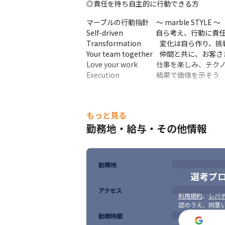
◎責任を持ち自主的に行動できる方
マーブルの行動指針　～ marble STYLE ～

Self-driven　　　　   自ら考え、行動に責
Transformation　　   変化は自ら作り、
Your team together　仲間と共に、
Love your work　　   仕事を楽しみ
Execution　　　　　 結果で価値を示そう
もっと見る
勤務地・給与・その他情報
勤務地
選考プ
アクセス
利用規約
、
レバテ
認のうえ、同意
勤務時間