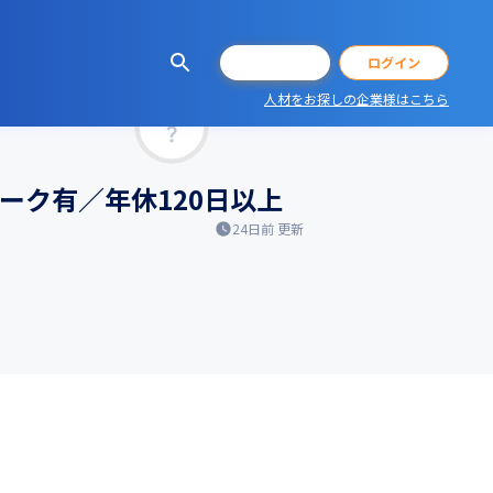
会員登録
ログイン
人材をお探しの企業様はこちら
マッチ率
ーク有／年休120日以上
24日前
更新