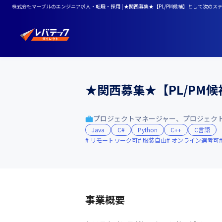
株式会社マーブルのエンジニア求人・転職・採用 | ★関西募集★【PL/PM候補】として次のス
★関西募集★【PL/PM
プロジェクトマネージャー、プロジェク
Java
C#
Python
C++
C言語
リモートワーク可
服装自由
オンライン選考可
事業概要