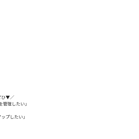
ひ▼／

を管理したい」

ップしたい」
