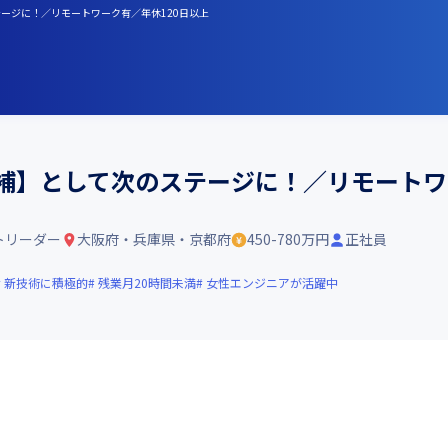
テージに！／リモートワーク有／年休120日以上
候補】として次のステージに！／リモートワ
トリーダー
大阪府・兵庫県・京都府
450-780万円
正社員
新技術に積極的
残業月20時間未満
女性エンジニアが活躍中