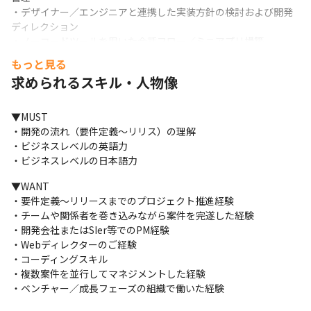
・デザイナー／エンジニアと連携した実装方針の検討および開発
ディレクション

・ノーコードツールを用いた会話フロー／ミニアプリ構築

・テスト計画のレビューおよびQA／エンジニアへの対応指示

もっと見る
・顧客受入テストおよび不具合・改善要望の調整

求められるスキル・人物像
・リリース計画の策定およびリリース全体のディレクション

・効果測定および改善提案の推進
▼MUST

▼この仕事の魅力

・開発の流れ（要件定義〜リリス）の理解

・英語力を活用し、グローバルに活躍できる

・ビジネスレベルの英語力

・年齢や経験年数に関係なく、大きな裁量を持って案件を動かせ
・ビジネスレベルの日本語力
る

・裁量の大きい案件を経験することで、PMとしての判断力・推進
▼WANT

力が磨かれる

・要件定義〜リリースまでのプロジェクト推進経験

・クライアントと近い距離で、成果への手応えを実感できる

・チームや関係者を巻き込みながら案件を完遂した経験

・「自分はこの案件にどう貢献できたのか」が明確になる環境
・開発会社またはSIer等でのPM経験

・Webディレクターのご経験

▼こんな方に向いています！

・コーディングスキル

・英語を使ってグローバルに活躍したい

・複数案件を並行してマネジメントした経験

・大手案件でPMをしているが、裁量の小ささに物足りなさを感じ
・ベンチャー／成長フェーズの組織で働いた経験
ている方
