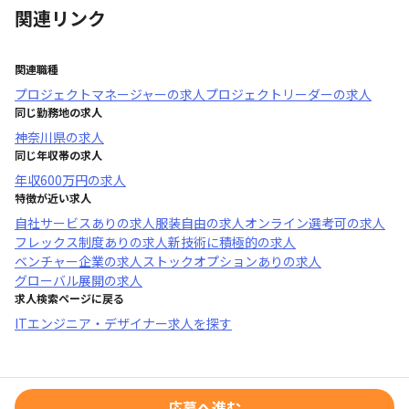
関連リンク
関連職種
プロジェクトマネージャー
の求人
プロジェクトリーダー
の求人
同じ勤務地の求人
神奈川県
の求人
同じ年収帯の求人
年収
600万円
の求人
特徴が近い求人
自社サービスあり
の求人
服装自由
の求人
オンライン選考可
の求人
フレックス制度あり
の求人
新技術に積極的
の求人
ベンチャー企業
の求人
ストックオプションあり
の求人
グローバル展開
の求人
求人検索ページに戻る
ITエンジニア・デザイナー求人を探す
応募へ進む