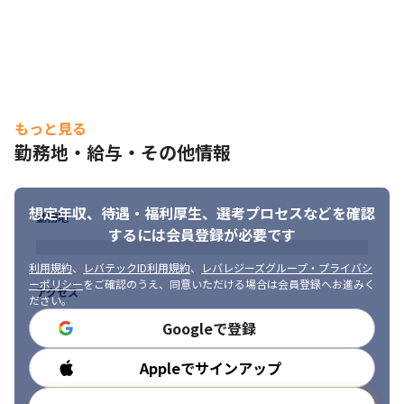
・PMを目指しているが、部分的な役割に留まっている方

・案件を“自分の力で回している”実感を持ちたい方

・エンジニアからPMへキャリアチェンジしたい方

・Webディレクター経験を活かし、システムPMにキャリアチェン
ジしたい方

・「自分は本当に価値を出せているのか」と感じたことがある方
もっと見る
※業務内容の変更の範囲

会社の定める業務（原則として上記業務に従事いただきますが、
勤務地・給与・その他情報
組織体制の変更等により変更となる可能性があります。）
想定年収、待遇・福利厚生、
選考プロセスなどを確認
勤務地
するには会員登録が必要です
利用規約
、
レバテックID利用規約
、
レバレジーズグループ・プライバシ
ーポリシー
をご確認のうえ、同意いただける場合は会員登録へお進みく
アクセス
ださい。
Googleで登録
Appleでサインアップ
勤務時間