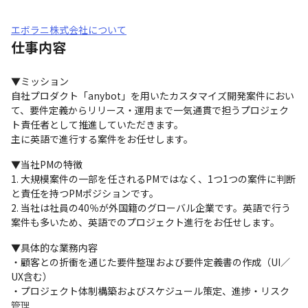
エボラニ株式会社について
仕事内容
▼ミッション

自社プロダクト「anybot」を用いたカスタマイズ開発案件におい
て、要件定義からリリース・運用まで一気通貫で担うプロジェク
ト責任者として推進していただきます。

主に英語で進行する案件をお任せします。
▼当社PMの特徴

1. 大規模案件の一部を任されるPMではなく、1つ1つの案件に判断
と責任を持つPMポジションです。

2. 当社は社員の40％が外国籍のグローバル企業です。英語で行う
案件も多いため、英語でのプロジェクト進行をお任せします。
▼具体的な業務内容

・顧客との折衝を通じた要件整理および要件定義書の作成（UI／
UX含む）

・プロジェクト体制構築およびスケジュール策定、進捗・リスク
管理
