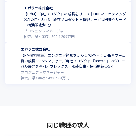
エボラニ株式会社
【PdM】自社プロダクトの成長をリード｜LINEマーケティング
×AIの自社SaaS｜既存プロダクト＋新規サービス開発をリード
｜横浜駅徒歩5分
プロジェクトマネージャー
神奈川県
年収 :
800
-
1200
万円
エボラニ株式会社
【PM候補募集】エンジニア経験を活かしてPMへ！LINEヤフー出
資の成長SaaSベンチャー／自社プロダクト『anybot』のグロー
バル展開を牽引／フレックス・服装自由／横浜駅徒歩5分
プロジェクトマネージャー
神奈川県
年収 :
450
-
600
万円
同じ職種の求人