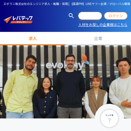
エボラニ株式会社のエンジニア求人・転職・採用 | 【英語PM】LINEヤフー出資／グローバル環
会員登録
ログイン
人材をお探しの企業様はこちら
求人
企業
マッチ率