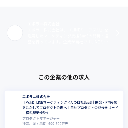
エボラニ株式会社
エボラニ株式会社は、『LINEミニアプリ』を
活用したマーケティング支援SaaSの開発・運
営を行っています。企業が自社で『LINEミニ
アプリ』を構築・運用できるツールを提供
し、会員証、クーポン配信、予約･･･
この企業の他の求人
エボラニ株式会社
【PdM】LINEマーケティング×AIの自社SaaS｜開発・PM経験
を活かしてプロダクト企画へ｜自社プロダクトの成長をリード
｜横浜駅徒歩5分
プロダクトマネージャー
神奈川県
年収 :
600
-
800
万円