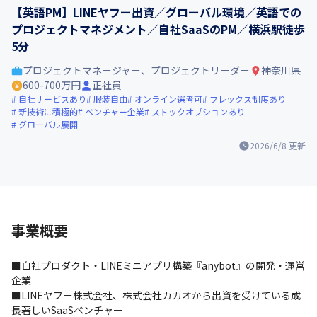
【英語PM】LINEヤフー出資／グローバル環境／英語での
プロジェクトマネジメント／自社SaaSのPM／横浜駅徒歩
5分
プロジェクトマネージャー、プロジェクトリーダー
神奈川県
600-700万円
正社員
自社サービスあり
服装自由
オンライン選考可
フレックス制度あり
新技術に積極的
ベンチャー企業
ストックオプションあり
グローバル展開
2026/6/8
更新
事業概要
■自社プロダクト・LINEミニアプリ構築『anybot』の開発・運営
企業

■LINEヤフー株式会社、株式会社カカオから出資を受けている成
長著しいSaaSベンチャー