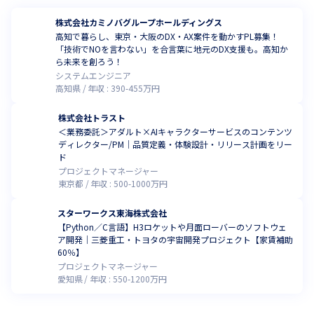
株式会社カミノバグループホールディングス
高知で暮らし、東京・大阪のDX・AX案件を動かすPL募集！
「技術でNOを言わない」を合言葉に地元のDX支援も。高知か
ら未来を創ろう！
システムエンジニア
高知県
年収 :
390
-
455
万円
株式会社トラスト
＜業務委託＞アダルト×AIキャラクターサービスのコンテンツ
ディレクター/PM｜品質定義・体験設計・リリース計画をリー
ド
プロジェクトマネージャー
東京都
年収 :
500
-
1000
万円
スターワークス東海株式会社
【Python／C言語】H3ロケットや月面ローバーのソフトウェ
ア開発｜三菱重工・トヨタの宇宙開発プロジェクト【家賃補助
60％】
プロジェクトマネージャー
愛知県
年収 :
550
-
1200
万円