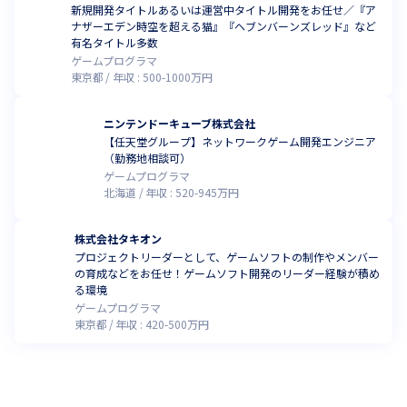
新規開発タイトルあるいは運営中タイトル開発をお任せ／『ア
ナザーエデン時空を超える猫』『ヘブンバーンズレッド』など
有名タイトル多数
ゲームプログラマ
東京都
年収 :
500
-
1000
万円
ニンテンドーキューブ株式会社
【任天堂グループ】ネットワークゲーム開発エンジニア
（勤務地相談可）
ゲームプログラマ
北海道
年収 :
520
-
945
万円
株式会社タキオン
プロジェクトリーダーとして、ゲームソフトの制作やメンバー
の育成などをお任せ！ゲームソフト開発のリーダー経験が積め
る環境
ゲームプログラマ
東京都
年収 :
420
-
500
万円