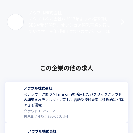
ノウブル株式会社
ノウブル株式会社は2017年より本格稼働し、
SESや受託開発、オフショア開発事業を行っ
ています。今年8期目になりますが、売上は毎
年200％ずつで大きく成長し、今期も倍以上
の売上を見込んでいます。当社は･･･
この企業の他の求人
ノウブル株式会社
＜テレワークあり＞Terraformを活用したパブリッククラウド
の構築をお任せします／新しい言語や技術要素に積極的に挑戦
できる環境
クラウドエンジニア
東京都
年収 :
350
-
900
万円
ノウブル株式会社