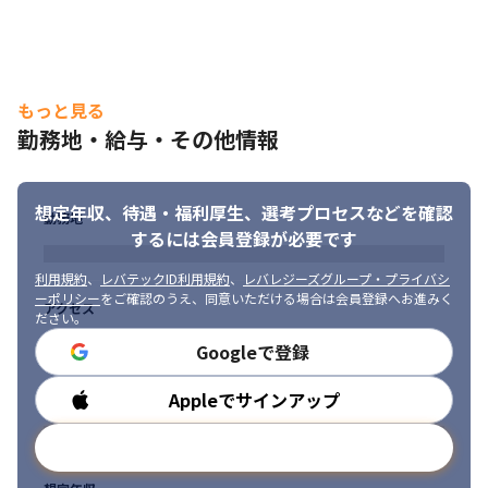
もっと見る
勤務地・給与・その他情報
想定年収、待遇・福利厚生、
選考プロセスなどを確認
勤務地
するには会員登録が必要です
利用規約
、
レバテックID利用規約
、
レバレジーズグループ・プライバシ
ーポリシー
をご確認のうえ、同意いただける場合は会員登録へお進みく
アクセス
ださい。
Googleで登録
Appleでサインアップ
勤務時間
メールアドレスで登録