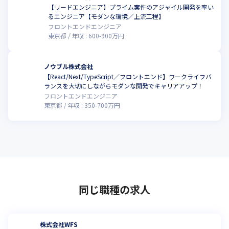
【リードエンジニア】プライム案件のアジャイル開発を率い
こ
るエンジニア【モダンな環境／上流工程】
フロントエンドエンジニア
東京都
年収 :
600
-
900
万円
ノウブル株式会社
【React/Next/TypeScript／フロントエンド】ワークライフバ
こ
ランスを大切にしながらモダンな開発でキャリアアップ！
フロントエンドエンジニア
東京都
年収 :
350
-
700
万円
同じ職種の求人
株式会社WFS