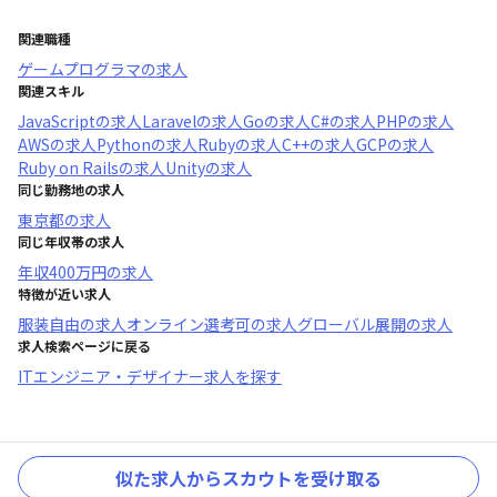
関連職種
ゲームプログラマ
の求人
関連スキル
JavaScript
の求人
Laravel
の求人
Go
の求人
C#
の求人
PHP
の求人
AWS
の求人
Python
の求人
Ruby
の求人
C++
の求人
GCP
の求人
Ruby on Rails
の求人
Unity
の求人
同じ勤務地の求人
東京都
の求人
同じ年収帯の求人
年収
400万円
の求人
特徴が近い求人
服装自由
の求人
オンライン選考可
の求人
グローバル展開
の求人
求人検索ページに戻る
ITエンジニア・デザイナー求人を探す
似た求人からスカウトを受け取る