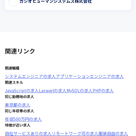
カシオヒューマンシステムズ株式会社
関連リンク
関連職種
システムエンジニア
の求人
アプリケーションエンジニア
の求人
関連スキル
JavaScript
の求人
Laravel
の求人
MySQL
の求人
PHP
の求人
同じ勤務地の求人
東京都
の求人
同じ年収帯の求人
年収
500万円
の求人
特徴が近い求人
自社サービスあり
の求人
リモートワーク可
の求人
服装自由
の求人