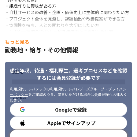
・組織作りに興味がある方

【部署】

・自社サービスの改善・企画・価値向上に主体的に関わりたい方

■構成

・プロジェクト全体を見渡し、課題抽出や改善提案ができる方

部長（40代・男性・開発出身）

・協調性を持ち、人との関わりを大切にしたい方

└マネージャー候補（今回の募集ポジション）

・レガシー領域のDXやサービス価値向上に貢献したい方
└メンバー2名、外部パートナー
もっと見る
【こんな方には向きません】

■特徴

勤務地・給与・その他情報
・最新の技術をキャッチアップして新規開発をゴリゴリしたい方

・経営陣との距離が近く、直接対話・相談・フィードバックを受
→既存サービスの改修がメインとなるため

けながら開発をリードできる環境

・人との関わりをあまり持ちたくない方

（経営側も現場の意見を尊重するスタンスを持っています）

→ヒトとの繋がりを大切にした職場であるため

想定年収、待遇・福利厚生、
選考プロセスなどを確認
・「人」が好きなメンバーが集まっています。

勤務地
・自分の業務範囲を明確に定めているタイプ

するには会員登録が必要です
・外国籍など幅広いバックグラウンドのエンジニアが活躍してい
→開発メンバーが少ないため、柔軟に対応する必要がある
ます。

利用規約
、
レバテックID利用規約
、
レバレジーズグループ・プライバシ
・社員間の仲が良く食事やプライベートで出かけることもしばし
ーポリシー
をご確認のうえ、同意いただける場合は会員登録へお進みく
アクセス
ばあります。
ださい。
Googleで登録
【働き方】

・週2回以上出社（基本はリモートワーク中心）

※必要に応じて出社頻度が増える場合があります

Appleでサインアップ
勤務時間
・残業は少なく、有給消化も推奨（ワークライフバランス重視）

・子育て中の方もキャリアを積める、垣根のない職場

メールアドレスで登録