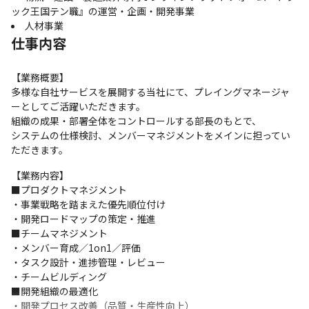
ック王国テン職』の運営・企画・開発事業
人材事業
仕事内容
【業務概要】

多様な自社サービスを展開する当社にて、プレイングマネージャ
ーとしてご活躍いただきます。

組織の成果・部署全体をコントロールする部長のもとで、

システムの仕様検討、メンバーマネジメントをメインに担ってい
ただきます。
【業務内容】

■プロダクトマネジメント

・事業戦略を踏まえた優先順位付け

・開発ロードマップの策定・推進

■チームマネジメント

・メンバー育成／1on1／評価

・タスク設計・進捗管理・レビュー

・チームビルディング

■開発組織の最適化

・開発プロセス改善（品質・生産性向上）
