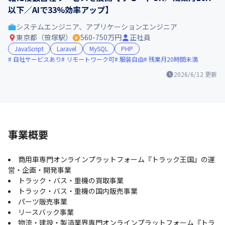
以下／AIで33%効率アップ】
システムエンジニア、アプリケーションエンジニア
東京都（笹塚駅）
560-750万円
正社員
JavaScript
Laravel
MySQL
PHP
自社サービスあり
リモートワーク可
服装自由
残業月20時間未満
2026/6/12
更新
事業概要
商用車専門オンラインプラットフォーム『トラック王国』の運
営・企画・開発事業
トラック・バス・重機の買取事業
トラック・バス・重機の国内販売事業
パーツ販売事業
リースバック事業
物流・建設・製造業界専門オンラインプラットフォーム『トラ