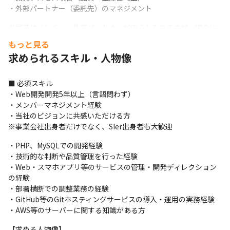
・外部パートナー（委託先）のマネジメント
※実装はメンバー・外部パートナーが中心となりますが、場合に
よっては手を動かしていただきます。

もっと見る
※社内SE業務は別チームで担当
求められるスキル・人物像
■仕事の進め方

・他部署からの意見をトリガーにタスクが発生し、優先度をつけ
■ 必須スキル

て対応

・Web開発開発5年以上（言語問わず）

・ 開発組織が提案して立ち上がるタスクもあり

・メンバーマネジメント経験

- 自動化できる部分の改善提案

・当社のビジョンに共感いただける方

- Webタスクに対する開発的提案
※事業会社出身者だけでなく、SIer出身者も大歓迎
■運営サービス

・PHP、MySQLでの開発経験

商用車流通を軸とした複数の自社サービスを展開しています。

・技術的な判断や品質管理を行った経験

・商用車流通プラットフォーム『トラック王国』

・Web・スマホアプリ等のサービスの管理・開発ディレクション
・パーツ販売EC『トラック王国 パーツ館』

の経験

・リースバックサービス『トラック王国 ノリース』

・部署横断での調整業務の経験

・求人サイト『トラック王国 テン職』

・GitHub等のGitホスティングサービスの導入・運用の実務経験

・外国人採用支援『トラック王国 外国人材』

・AWS等のサーバーに関する知識がある方
※単一プロダクトではなく、事業横断でのシステム最適化・改善
提案が可能な環境です。
【求める人物像】
