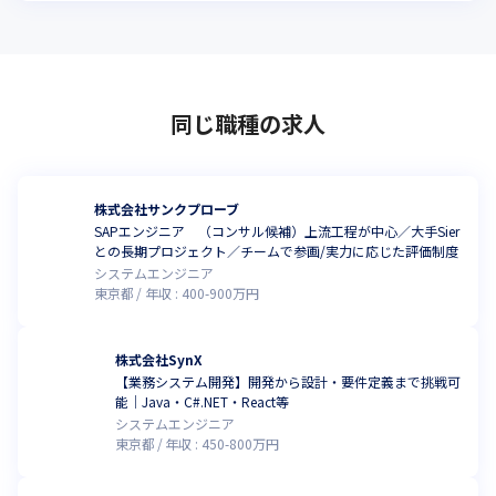
同じ職種の求人
株式会社サンクプローブ
SAPエンジニア （コンサル候補）上流工程が中心／大手Sier
との長期プロジェクト／チームで参画/実力に応じた評価制度
システムエンジニア
東京都
年収 :
400
-
900
万円
株式会社SynX
【業務システム開発】開発から設計・要件定義まで挑戦可
能｜Java・C#.NET・React等
システムエンジニア
東京都
年収 :
450
-
800
万円