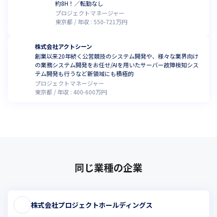
約8H！／転勤なし
プロジェクトマネージャー
東京都
年収 :
550
-
721
万円
株式会社アクトシーン
創業以来20年続く公営競技のシステム開発や、様々な業界向け
の業務システム開発をお任せ/AIを用いたサーバー故障検知シス
テム開発も行うなど新領域にも積極的
プロジェクトマネージャー
東京都
年収 :
400
-
600
万円
同じ業種の企業
株式会社プロジェクトホールディングス