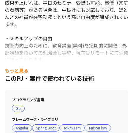
成果を上げれば、平日のセミナー受講も可能。事情（家庭
の看病等）がある場合は、中抜けにも対応しており、ほと
んどの社員が在宅勤務でという高い自由度が醸成されてい
ます。

・スキルアップの自由

技術力向上のために、教育講座(無料)を定期的に開催！外
部講師を招いての勉強会も実施、現在はリモートにて活発
に行っております。
もっと見る
このPJ・案件で使われている技術
プログラミング言語
Go
【2分】未経験歓迎！2021年1月入社の社員が語る、配属後のサポ
フレームワーク・ライブラリ
ート
Angular
Spring Boot
scikit-learn
TensorFlow