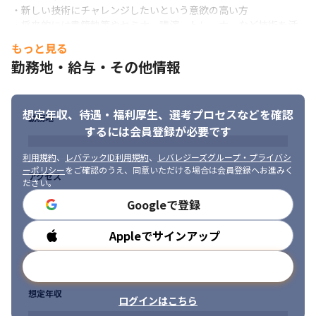
・新しい技術にチャレンジしたいという意欲の高い方

・将来的には書籍執筆やセミナー講演、トレーナーなど技術を活
かせる業務に取り組みたい方
もっと見る
勤務地・給与・その他情報
想定年収、待遇・福利厚生、
選考プロセスなどを確認
勤務地
するには会員登録が必要です
利用規約
、
レバテックID利用規約
、
レバレジーズグループ・プライバシ
ーポリシー
をご確認のうえ、同意いただける場合は会員登録へお進みく
アクセス
ださい。
Googleで登録
Appleでサインアップ
勤務時間
メールアドレスで登録
想定年収
ログインはこちら