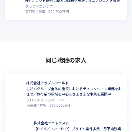
AIやクラウド技術で顧客の課題を解決するエンジニアを募集
クラウドエンジニア
東京都
年収 :
500
-
900
万円
同じ職種の求人
株式会社アップルワールド
じげんグループ全体の施策におけるディレクション業務をお
任せ／旅行系の領域を中心にさまざまな事業を展開中
プロジェクトマネージャー
東京都
年収 :
500
-
800
万円
株式会社ユニトラスト
【PLPM／Java・PHP】プライム案件多数／月平均残業