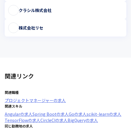
クラシル株式会社
株式会社リセ
関連リンク
関連職種
プロジェクトマネージャー
の求人
関連スキル
Angular
の求人
Spring Boot
の求人
Go
の求人
scikit-learn
の求人
TensorFlow
の求人
CircleCI
の求人
BigQuery
の求人
同じ勤務地の求人