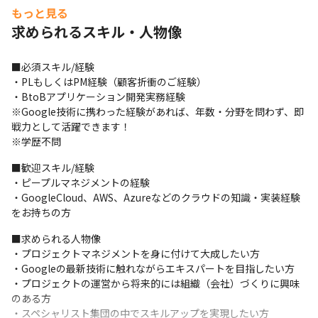
もっと見る
求められるスキル・人物像
■必須スキル/経験

・PLもしくはPM経験（顧客折衝のご経験）

・BtoBアプリケーション開発実務経験

※Google技術に携わった経験があれば、年数・分野を問わず、即
戦力として活躍できます！

※学歴不問
■歓迎スキル/経験

・ピープルマネジメントの経験

・GoogleCloud、AWS、Azureなどのクラウドの知識・実装経験
をお持ちの方
■求められる人物像

・プロジェクトマネジメントを身に付けて大成したい方

・Googleの最新技術に触れながらエキスパートを目指したい方

・プロジェクトの運営から将来的には組織（会社）づくりに興味
のある方

・スペシャリスト集団の中でスキルアップを実現したい方
