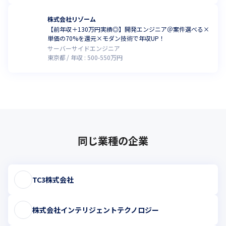
株式会社リゾーム
【前年収＋130万円実績◎】開発エンジニア＠案件選べる×
単価の70%を還元×モダン技術で年収UP！
サーバーサイドエンジニア
東京都
年収 :
500
-
550
万円
同じ業種の企業
TC3株式会社
株式会社インテリジェントテクノロジー