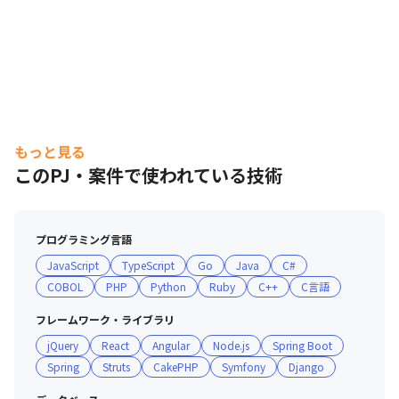
もっと見る
このPJ・案件で使われている技術
プログラミング言語
JavaScript
TypeScript
Go
Java
C#
COBOL
PHP
Python
Ruby
C++
C言語
フレームワーク・ライブラリ
jQuery
React
Angular
Node.js
Spring Boot
Spring
Struts
CakePHP
Symfony
Django