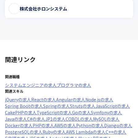
株式会社ホロンシステム
関連リンク
関連職種
システムエンジニア
の求人
プログラマ
の求人
関連スキル
jQuery
の求人
React
の求人
Angular
の求人
Node.js
の求人
Spring Boot
の求人
Spring
の求人
Struts
の求人
JavaScript
の求人
CakePHP
の求人
TypeScript
の求人
Go
の求人
Symfony
の求人
Java
の求人
C#
の求人
JP1
の求人
COBOL
の求人
MySQL
の求人
Docker
の求人
PHP
の求人
AWS
の求人
Python
の求人
Django
の求人
PostgreSQL
の求人
Ruby
の求人
AWS Lambda
の求人
C++
の求人