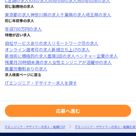
C言語
の求人
iOS
の求人
Android
の求人
MongoDB
の求人
同じ勤務地の求人
東京都
の求人
神奈川県
の求人
千葉県
の求人
埼玉県
の求人
同じ年収帯の求人
年収
700万円
の求人
特徴が近い求人
自社サービスあり
の求人
リモートワーク可
の求人
オンライン選考可
の求人
新規立ち上げ
の求人
新技術に積極的
の求人
面接1回
の求人
ベンチャー企業
の求人
残業月20時間未満
の求人
女性エンジニアが活躍中
の求人
裁量労働制あり
の求人
求人検索ページに戻る
ITエンジニア・デザイナー求人を探す
応募へ進む
ITエンジニア・デザイナーの求人・転職TOP
ITエンジニア・デザイナーの求人・転職を探