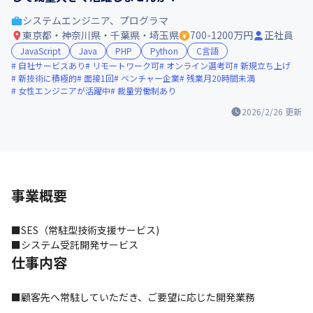
システムエンジニア、プログラマ
東京都・神奈川県・千葉県・埼玉県
700-1200万円
正社員
JavaScript
Java
PHP
Python
C言語
自社サービスあり
リモートワーク可
オンライン選考可
新規立ち上げ
新技術に積極的
面接1回
ベンチャー企業
残業月20時間未満
女性エンジニアが活躍中
裁量労働制あり
2026/2/26
更新
事業概要
■SES（常駐型技術支援サービス)

■システム受託開発サービス
仕事内容
■顧客先へ常駐していただき、ご要望に応じた開発業務