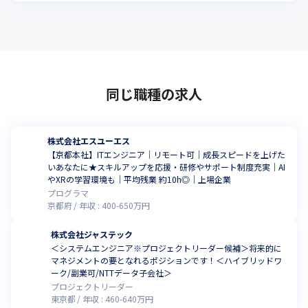
同じ職種の求人
株式会社エスユーエス
【京都本社】ITエンジニア｜リモート可｜成長スピードを上げた
いあなたに★スキルアップを応援・研修やサポート制度充実｜AI
やXRの学習環境も｜平均残業 約10h◎｜上場企業
プログラマ
京都府
年収 :
400
-
650
万円
株式会社ジャステック
＜システムエンジニア※プロジェクトリーダー候補＞将来的に
マネジメントの要となれるポジションです！＜ハイブリッドワ
ーク/副業可/NTTデータ子会社＞
プロジェクトリーダー
東京都
年収 :
460
-
640
万円