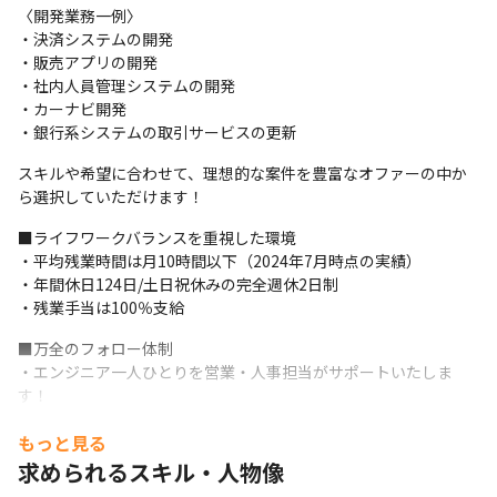
〈開発業務一例〉

・決済システムの開発

・販売アプリの開発

・社内人員管理システムの開発

・カーナビ開発

・銀行系システムの取引サービスの更新
スキルや希望に合わせて、理想的な案件を豊富なオファーの中か
ら選択していただけます！
■ライフワークバランスを重視した環境

・平均残業時間は月10時間以下（2024年7月時点の実績）

・年間休日124日/土日祝休みの完全週休2日制

・残業手当は100％支給
■万全のフォロー体制

・エンジニア一人ひとりを営業・人事担当がサポートいたしま
す！

・月1度面談を実施！「これからのキャリアビジョン」や「困って
もっと見る
いること」等すぐに相談できる体制がございます
求められるスキル・人物像