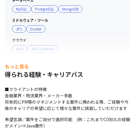
データベース
MySQL
PostgreSQL
MongoDB
ミドルウェア・ツール
JP1
Docker
クラウド
AWS
AWS Lambda
サーバー・OS
もっと見る
iOS
Android
得られる経験・キャリアパス
■クライアントの特徴

金融業界・物流業界・メーカー多数

将来的にPM等のマネジメントする案件に携われる等、ご経験や今
後のキャリアの希望に応じて様々な案件に挑戦していただけます
希望言語／案件をご自分で選択可能　(例：これまでCOBOLの経験
がメイン⇒Java案件）