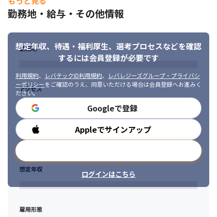
もっと見る
勤務地・給与・その他情報
想定年収、待遇・福利厚生、
選考プロセスなどを確認
勤務地
するには会員登録が必要です
利用規約
、
レバテックID利用規約
、
レバレジーズグループ・プライバシ
ーポリシー
をご確認のうえ、同意いただける場合は会員登録へお進みく
アクセス
ださい。
Googleで登録
Appleでサインアップ
勤務時間
メールアドレスで登録
想定年収
ログインはこちら
雇用形態