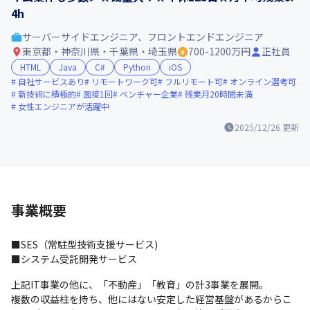
4h
サーバーサイドエンジニア、フロントエンドエンジニア
東京都・神奈川県・千葉県・埼玉県
700-1200万円
正社員
HTML
Java
C#
Python
iOS
自社サービスあり
リモートワーク可
フルリモート可
オンライン選考可
新技術に積極的
面接1回
ベンチャー企業
残業月20時間未満
女性エンジニアが活躍中
2025/12/26
更新
事業概要
■SES（常駐型技術支援サービス)

■システム受託開発サービス
上記IT事業の他に、「不動産」「教育」の計3事業を展開。

複数の収益柱を持ち、他にはない安定した経営基盤があるからこ