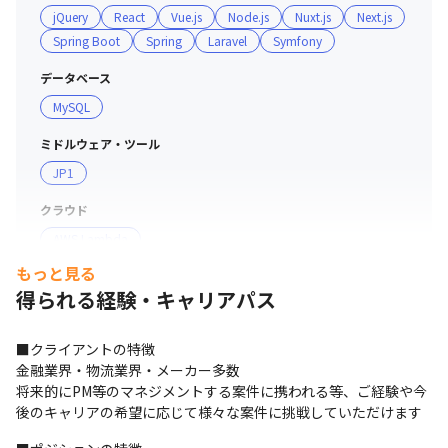
jQuery
React
Vue.js
Node.js
Nuxt.js
Next.js
Spring Boot
Spring
Laravel
Symfony
データベース
MySQL
ミドルウェア・ツール
JP1
クラウド
AWS Lambda
もっと見る
サーバー・OS
得られる経験・キャリアパス
iOS
Android
デザインツール
■クライアントの特徴

金融業界・物流業界・メーカー多数

Figma
将来的にPM等のマネジメントする案件に携われる等、ご経験や今
後のキャリアの希望に応じて様々な案件に挑戦していただけます