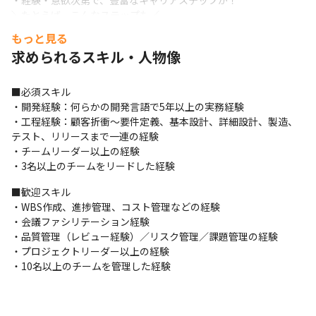
・経験・意欲次第で、豊富なキャリアステップが！

＼たとえば、こんなステップも／

・PLとしてアサイン ⇒ 案件内でのリーダー経験を経てPMへ昇格

もっと見る
・PMとして配属 ⇒ 新チーム立ち上げ責任者に抜擢／自社サービ
求められるスキル・人物像
ス構想に参画...など
◆ エンジニアファーストを貫く営業方針

■必須スキル

「稼働超過が見込まれる案件は受けない」

・開発経験：何らかの開発言語で5年以上の実務経験

この方針を全社で徹底しているため、
平均残業は月9.4時間・有給
・工程経験：顧客折衝～要件定義、基本設計、詳細設計、製造、
取得率100％
という実績があります。

テスト、リリースまで一連の経験

また、入社時には前職給与の120％を最低保証。

・チームリーダー以上の経験

入社後も年収UPを実現する評価制度を整備し、努力や成果がしっ
・3名以上のチームをリードした経験
かりと報酬に反映される環境です。
■歓迎スキル

◆ 成長と安定、どちらも手に入る会社です

・WBS作成、進捗管理、コスト管理などの経験

当社はIT領域に加えて、不動産・教育など複数の事業を展開して
・会議ファシリテーション経験

おり、経営基盤は非常に安定。

・品質管理（レビュー経験）／リスク管理／課題管理の経験

一方で、組織はまだ成長フェーズの真っ只中。

・プロジェクトリーダー以上の経験

「大手のような安心感」と「ベンチャーのような柔軟さ・スピー
・10名以上のチームを管理した経験
ド感」の両立が可能です。
2025年5月時点で社員数は280名。

2024年末から約40名増と急成長を遂げており、PM・PLが必要と