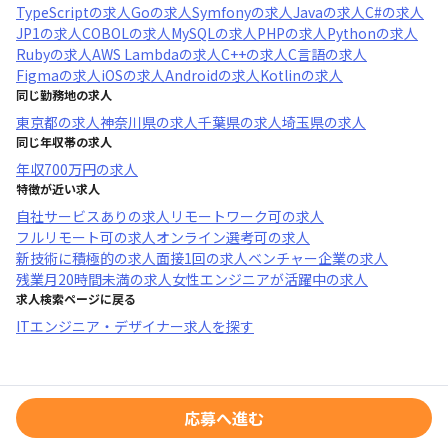
TypeScript
の求人
Go
の求人
Symfony
の求人
Java
の求人
C#
の求人
JP1
の求人
COBOL
の求人
MySQL
の求人
PHP
の求人
Python
の求人
Ruby
の求人
AWS Lambda
の求人
C++
の求人
C言語
の求人
Figma
の求人
iOS
の求人
Android
の求人
Kotlin
の求人
同じ勤務地の求人
東京都
の求人
神奈川県
の求人
千葉県
の求人
埼玉県
の求人
同じ年収帯の求人
年収
700万円
の求人
特徴が近い求人
自社サービスあり
の求人
リモートワーク可
の求人
フルリモート可
の求人
オンライン選考可
の求人
新技術に積極的
の求人
面接1回
の求人
ベンチャー企業
の求人
残業月20時間未満
の求人
女性エンジニアが活躍中
の求人
求人検索ページに戻る
ITエンジニア・デザイナー求人を探す
応募へ進む