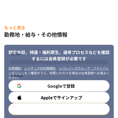
されるプロジェクト・組織が次々と生まれている状況です。
▼ こんな想いをお持ちの方にーー

・今の環境では裁量が足りず、もどかしさを感じている

・プロジェクトを“動かす側”として、キャリアを進めたい

もっと見る
・安定した会社で、長く挑戦し続けられる環境を探している

勤務地・給与・その他情報
・自身の成長が、チームや組織の成長にもつながる実感が欲しい
あなたの“やってみたい”を実現する舞台が、ここにあります。

想定年収、待遇・福利厚生、
選考プロセスなどを確認
まずはぜひ、カジュアルにお話しませんか？

勤務地
ご応募・ご連絡を心よりお待ちしております。
するには会員登録が必要です
利用規約
、
レバテックID利用規約
、
レバレジーズグループ・プライバシ
ーポリシー
をご確認のうえ、同意いただける場合は会員登録へお進みく
アクセス
ださい。
Googleで登録
Appleでサインアップ
勤務時間
メールアドレスで登録