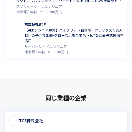
ダクト／フルフレックス／リモート／WHY-WHAT-HOWが繋がる開
発体制と裁量／代表はコードも書く弁護士でエンジニアのリスペク
アプリケーションエンジニア
トが強い社風
東京都
年収 :
650
-
1200
万円
株式会社BTM
【AIエンジニア募集】ハイブリット勤務可・フレックス可◎AI
特化の子会社出向/グロース上場企業/AI・IoTなど最先端技術を
活用
サーバーサイドエンジニア
東京都
年収 :
450
-
700
万円
同じ業種の企業
TC3株式会社