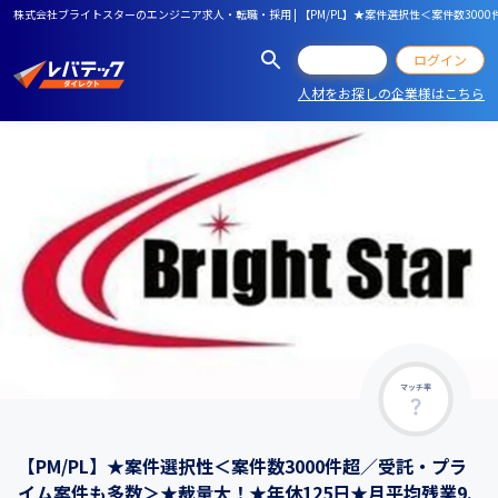
株式会社ブライトスターのエンジニア求人・転職・採用 | 【PM/PL】★案件選択性＜案件数300
会員登録
ログイン
人材をお探しの企業様はこちら
マッチ率
【PM/PL】★案件選択性＜案件数3000件超／受託・プラ
イム案件も多数＞★裁量大！★年休125日★月平均残業9.