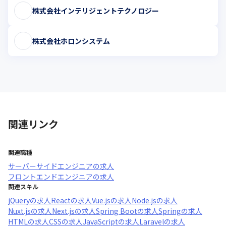
株式会社インテリジェントテクノロジー
株式会社ホロンシステム
関連リンク
関連職種
サーバーサイドエンジニア
の求人
フロントエンドエンジニア
の求人
関連スキル
jQuery
の求人
React
の求人
Vue.js
の求人
Node.js
の求人
Nuxt.js
の求人
Next.js
の求人
Spring Boot
の求人
Spring
の求人
HTML
の求人
CSS
の求人
JavaScript
の求人
Laravel
の求人