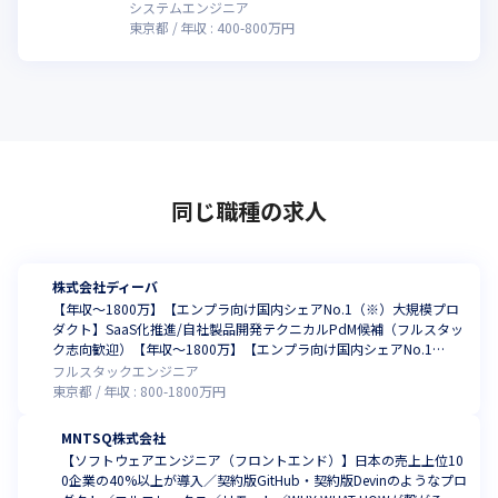
システムエンジニア
東京都
年収 :
400
-
800
万円
同じ職種の求人
株式会社ディーバ
【年収～1800万】【エンプラ向け国内シェアNo.1（※）大規模プロ
ダクト】SaaS化推進/自社製品開発テクニカルPdM候補（フルスタッ
ク志向歓迎）【年収～1800万】【エンプラ向け国内シェアNo.1
（※）大規模プロダクト】SaaS化推進/自社製品エンジニア（テック
フルスタックエンジニア
リード／フルスタック志向歓迎）(※)株式会社富士キメラ総研 2023
東京都
年収 :
800
-
1800
万円
年7月発行 市場調査レポート「ソフトウェアビジネス新市場 2023
MNTSQ株式会社
【ソフトウェアエンジニア（フロントエンド）】日本の売上上位10
0企業の40%以上が導入／契約版GitHub・契約版Devinのようなプロ