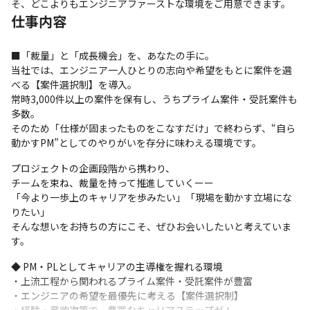
そ、どこよりもエンジニアファーストな環境をご用意できます。
仕事内容
■「裁量」と「成長機会」を、あなたの手に。

当社では、エンジニア一人ひとりの志向や希望をもとに案件を選
べる【案件選択制】を導入。

常時3,000件以上の案件を保有し、うちプライム案件・受託案件も
多数。

そのため「仕様が固まったものをこなすだけ」で終わらず、“自ら
動かすPM”としてのやりがいを存分に味わえる環境です。
プロジェクトの企画段階から携わり、

チームを束ね、裁量を持って推進していくーー

「今より一歩上のキャリアを歩みたい」「現場を動かす立場にな
りたい」

そんな想いをお持ちの方にこそ、ぜひお会いしたいと考えていま
す。
◆ PM・PLとしてキャリアの主導権を握れる環境

・上流工程から関われるプライム案件・受託案件が豊富

・エンジニアの希望を最優先に考える【案件選択制】
