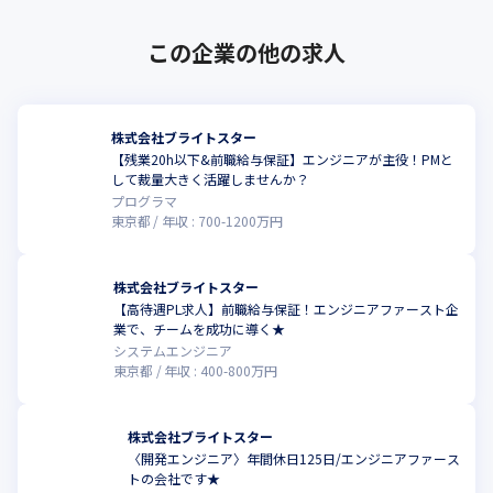
この企業の他の求人
株式会社ブライトスター
【残業20h以下&前職給与保証】エンジニアが主役！PMと
して裁量大きく活躍しませんか？
プログラマ
東京都
年収 :
700
-
1200
万円
株式会社ブライトスター
【高待遇PL求人】前職給与保証！エンジニアファースト企
業で、チームを成功に導く★
システムエンジニア
東京都
年収 :
400
-
800
万円
株式会社ブライトスター
〈開発エンジニア〉年間休日125日/エンジニアファース
トの会社です★