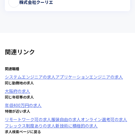
株式会社クーリエ
関連リンク
関連職種
システムエンジニア
の求人
アプリケーションエンジニア
の求人
同じ勤務地の求人
大阪府
の求人
同じ年収帯の求人
年収
400万円
の求人
特徴が近い求人
リモートワーク可
の求人
服装自由
の求人
オンライン選考可
の求人
フレックス制度あり
の求人
新技術に積極的
の求人
求人検索ページに戻る