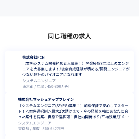
同じ職種の求人
株式会社FCN
【業務システム開発経験者大募集！】開発経験3年以上のエンジ
ニアを大募集します！/後輩育成経験が積める/開発エンジニアが
少ない弊社のパイオニアになれます
システムエンジニア
東京都
年収 :
450
-
800
万円
株式会社マッシュアップブレイン
【システムエンジニア(SE/PG)募集！】前給保証で安心してスター
ト！＜案件選択制＞最大2次請けまで・今の経験を軸にあなたに合
った案件を提案、自身で選択可！自社内開発あり/平均残業月10.5
h・年休130日以上・ワークライフバランス抜群！
システムエンジニア
東京都
年収 :
360
-
642
万円