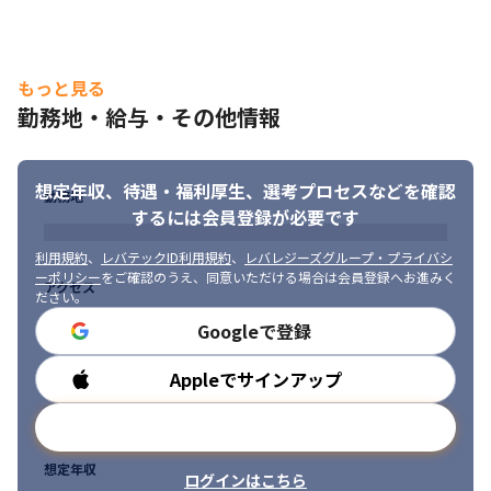
もっと見る
勤務地・給与・その他情報
想定年収、待遇・福利厚生、
選考プロセスなどを確認
勤務地
するには会員登録が必要です
利用規約
、
レバテックID利用規約
、
レバレジーズグループ・プライバシ
ーポリシー
をご確認のうえ、同意いただける場合は会員登録へお進みく
アクセス
ださい。
Googleで登録
Appleでサインアップ
勤務時間
メールアドレスで登録
想定年収
ログインはこちら