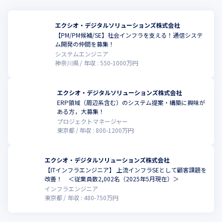
エクシオ・デジタルソリューションズ株式会社
【PM/PM候補/SE】社会インフラを支える！通信システ
ム開発の仲間を募集！
システムエンジニア
神奈川県
年収 :
550
-
1000
万円
エクシオ・デジタルソリューションズ株式会社
ERP領域（周辺系含む）のシステム提案・構築に興味が
ある方，大募集！
プロジェクトマネージャー
東京都
年収 :
800
-
1200
万円
エクシオ・デジタルソリューションズ株式会社
【ITインフラエンジニア】 上流インフラSEとして顧客課題を
改善！ ＜従業員数2,002名（2025年5月現在）＞
インフラエンジニア
東京都
年収 :
480
-
750
万円