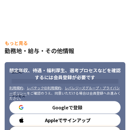
もっと見る
勤務地・給与・その他情報
想定年収、待遇・福利厚生、
選考プロセスなどを確認
勤務地
するには会員登録が必要です
利用規約
、
レバテックID利用規約
、
レバレジーズグループ・プライバシ
ーポリシー
をご確認のうえ、同意いただける場合は会員登録へお進みく
アクセス
ださい。
Googleで登録
Appleでサインアップ
勤務時間