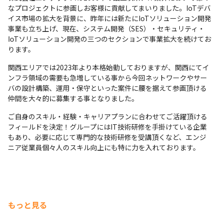
なプロジェクトに参画しお客様に貢献してまいりました。IoTデバ
イス市場の拡大を背景に、昨年には新たにIoTソリューション開発
事業も立ち上げ、現在、システム開発（SES）・セキュリティ・
IoTソリューション開発の三つのセクションで事業拡大を続けてお
ります。
関西エリアでは2023年より本格始動しておりますが、関西にてイ
ンフラ領域の需要も急増している事から今回ネットワークやサー
バの設計構築、運用・保守といった案件に腰を据えて参画頂ける
仲間を大々的に募集する事となりました。
ご自身のスキル・経験・キャリアプランに合わせてご活躍頂ける
フィールドを決定！グループにはIT技術研修を手掛けている企業
もあり、必要に応じて専門的な技術研修を受講頂くなど、エンジ
ニア従業員個々人のスキル向上にも特に力を入れております。
もっと見る