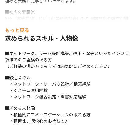
組める業務に従事していただけます。
■社内の雰囲気

SES（客先常駐）という就業形態が多いため帰属意識の醸成が難
しい業態であるため、社員の横のつながりを特に大事にしていま
もっと見る
す。エンジニア従業員は業務毎にチーム構成され、WEB等のITイ
求められるスキル・人物像
ンフラを利用したシェア会やチームMtg、技術部リーダーや営業
との1回/月の面談なども開催し、会社として、社員としてより一
体感を高めるよう組織力の強化にも取り組んでおります。
■ネットワーク、サーバ設計構築、運用・保守といったインフラ
領域でのご経験のある方

（ご経験の浅い方でもまずはお気軽にご相談ください）
■歓迎スキル

　・ネットワーク・サーバの設計／構築経験

　・システム運用経験

　・ネットワーク機器設定・障害対応経験
■求める人材像

　・積極的にコミュニケーションの取れる方

　・積極性、探求心をお持ちの方