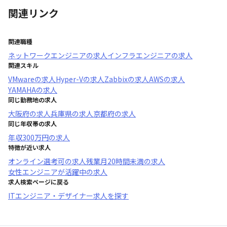
関連リンク
関連職種
ネットワークエンジニア
の求人
インフラエンジニア
の求人
関連スキル
VMware
の求人
Hyper-V
の求人
Zabbix
の求人
AWS
の求人
YAMAHA
の求人
同じ勤務地の求人
大阪府
の求人
兵庫県
の求人
京都府
の求人
同じ年収帯の求人
年収
300万円
の求人
特徴が近い求人
オンライン選考可
の求人
残業月20時間未満
の求人
女性エンジニアが活躍中
の求人
求人検索ページに戻る
ITエンジニア・デザイナー求人を探す