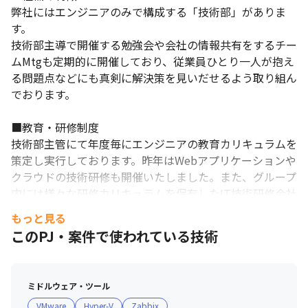
弊社にはエンジニアのみで構成する「技術部」がありま
す。

技術部主導で開催する勉強会や会社の情報共有をするチー
ムMtgも定期的に開催しており、従業員ひとり一人が抱え
る問題点などにも真剣に解決策を見いだせるよう取り組ん
でおります。

■教育・研修制度

技術部主管にて年度毎にエンジニアの教育カリキュラムを
策定し実行しております。昨年はWebアプリケーションや
クラウドの技術研修も開催いたしました。また、グループ
内には様々な研修カリキュラムを保有したIT技術研修会社
もある為、各々に適したWEB技術研修を受講する事も可
もっと見る
能です。
このPJ・案件で使われている技術
ミドルウェア・ツール
VMware
Hyper-V
Zabbix