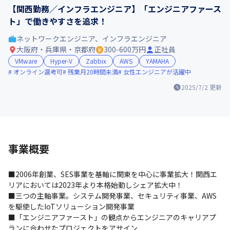
【関西勤務／インフラエンジニア】「エンジニアファース
ト」で働きやすさを追求！
ネットワークエンジニア、インフラエンジニア
大阪府・兵庫県・京都府
300-600万円
正社員
VMware
Hyper-V
Zabbix
AWS
YAMAHA
オンライン選考可
残業月20時間未満
女性エンジニアが活躍中
2025/7/2
更新
事業概要
■2006年創業、SES事業を基軸に関東を中心に事業拡大！関西エ
リアにおいては2023年より本格始動しシェア拡大中！

■三つの主軸事業。システム開発事業、セキュリティ事業、AWS
を駆使したIoTソリューション開発事業

■「エンジニアファースト」の観点からエンジニアのキャリアプ
ランに合わせたプロジェクトをアサイン