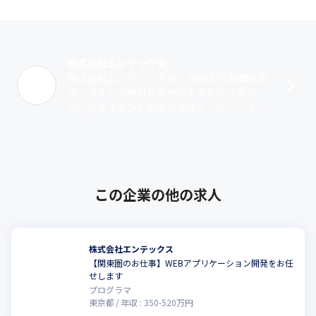
株式会社エンテックス
株式会社エンテックスは、2006年の創業以来
モノづくりで明日を幸せにするをビジョン
に、クライアントのデジタルイノベーション
を実現するパートナーとして多彩な開発を手
掛けてきました。特に、当社が得意とする･･･
この企業の他の求人
株式会社エンテックス
【関東圏のお仕事】WEBアプリケーション開発をお任
せします
プログラマ
東京都
年収 :
350
-
520
万円