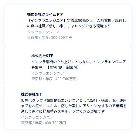
株式会社クライムドア
【インフラエンジニア】定着率90％以上／人柄重視／風通し
の良い社風／新しい事にチャレンジできる環境あり
クラウドエンジニア
東京都
年収 :
300
-
600
万円
株式会社STF
インフラ部門の立ち上げにともない、インフラエンジニア
募集中！【在宅7割／副業可】
インフラエンジニア
東京都
年収 :
400
-
700
万円
株式会社NIT
仮想化クラウド設計構築エンジニアとして設計・構築、保守運用
までをお任せ／スキルに応じた案件にアサインをするので業務を
通して徐々に経験積みスキルアップできる環境です
インフラエンジニア
東京都
年収 :
400
-
700
万円