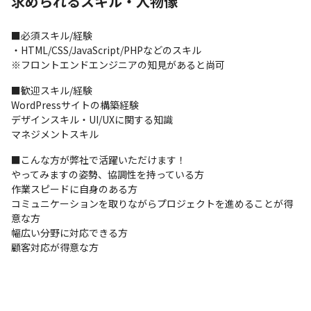
求められるスキル・人物像
まで携われるのは、スターラボならではの醍醐味です。
クライアントの業界例・・・建設業、通信業、コンサルティング
■必須スキル/経験

業、福祉関連施設、教育機関...etc
・HTML/CSS/JavaScript/PHPなどのスキル

※フロントエンドエンジニアの知見があると尚可
◇◆「やりたいこと」をビジネスにつなげられる会社◆◇

当社は、社員が想い描いている事を発言できる自由さと、

■歓迎スキル/経験

それを尊重してフィールドを提供している柔軟な社風が魅力で
WordPressサイトの構築経験

す。

デザインスキル・UI/UXに関する知識

配属先部門では2025年1月時点で現在7名（平均年齢34歳）が在籍
マネジメントスキル
しており、社長や役員との距離は近く、上司と部下の関係という
よりも全員が同じ志を持つ仲間でもあります。

■こんな方が弊社で活躍いただけます！

社員の「あれをやってみたい」「これ面白そう」という発想を最
やってみますの姿勢、協調性を持っている方

優先しており、世の中に仕掛けていきたいアイデアがある方はも
作業スピードに自身のある方

ちろん、世の中に面白い“何か”を発信していける仕事がしたい人
コミュニケーションを取りながらプロジェクトを進めることが得
にとっては、思う存分に力を発揮できる環境です！
意な方

幅広い分野に対応できる方

顧客対応が得意な方