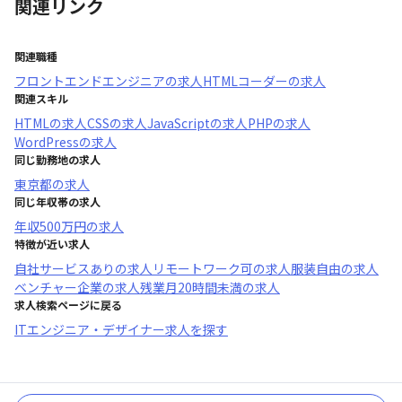
関連リンク
関連職種
フロントエンドエンジニア
の求人
HTMLコーダー
の求人
関連スキル
HTML
の求人
CSS
の求人
JavaScript
の求人
PHP
の求人
WordPress
の求人
同じ勤務地の求人
東京都
の求人
同じ年収帯の求人
年収
500万円
の求人
特徴が近い求人
自社サービスあり
の求人
リモートワーク可
の求人
服装自由
の求人
ベンチャー企業
の求人
残業月20時間未満
の求人
求人検索ページに戻る
ITエンジニア・デザイナー求人を探す