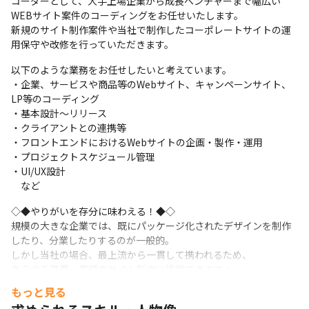
コーダーとして、大手上場企業から成長ベンチャーまで幅広い
WEBサイト案件のコーディングをお任せいたします。

新規のサイト制作案件や当社で制作したコーポレートサイトの運
用保守や改修を行っていただきます。
以下のような業務をお任せしたいと考えています。

・企業、サービスや商品等のWebサイト、キャンペーンサイト、
LP等のコーディング

・基本設計～リリース

・クライアントとの連携等

・フロントエンドにおけるWebサイトの企画・製作・運用

・プロジェクトスケジュール管理

・UI/UX設計

　など
◇◆やりがいを存分に味わえる！◆◇

規模の大きな企業では、既にパッケージ化されたデザインを制作
したり、分業したりするのが一般的。

しかし当社の場合、最上流から一貫して携われるため、

あらゆる業界・業種のサイト制作に挑戦できます！

クライアントと実際に話しながらその業界の事を深く知れたり、
もっと見る
Webサイトを企画段階から皆で考えたり、プロジェクトの1から10