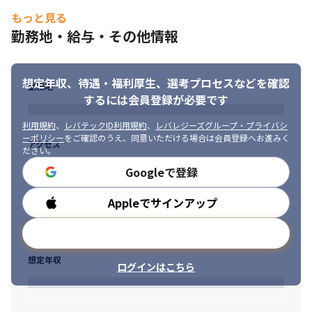
もっと見る
勤務地・給与・その他情報
想定年収、待遇・福利厚生、
選考プロセスなどを確認
勤務地
するには会員登録が必要です
利用規約
、
レバテックID利用規約
、
レバレジーズグループ・プライバシ
ーポリシー
をご確認のうえ、同意いただける場合は会員登録へお進みく
アクセス
ださい。
Googleで登録
Appleでサインアップ
勤務時間
メールアドレスで登録
想定年収
ログインはこちら