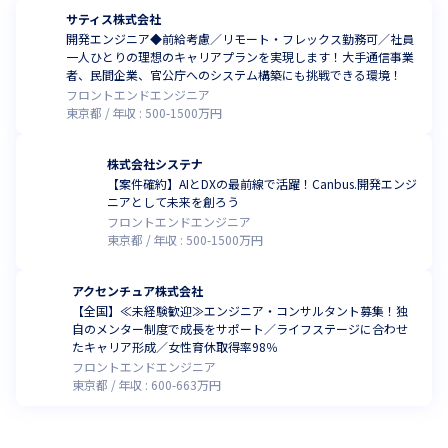
サティス株式会社
開発エンジニア◆前給考慮／リモート・フレックス勤務可／社員
一人ひとりの理想のキャリアプランを実現します！大手通信事業
者、民間企業、官公庁へのシステム構築にも挑戦できる環境！
フロントエンドエンジニア
東京都
年収 :
500
-
1500
万円
株式会社システナ
【案件確約】AIとDXの最前線で活躍！Canbus.開発エンジ
ニアとして未来を創ろう
フロントエンドエンジニア
東京都
年収 :
500
-
1500
万円
アクセンチュア株式会社
【全国】≪未経験歓迎≫エンジニア・コンサルタント募集！独
自のメンター制度で成長をサポート／ライフステージに合わせ
たキャリア形成／女性育休取得率98％
フロントエンドエンジニア
東京都
年収 :
600
-
663
万円