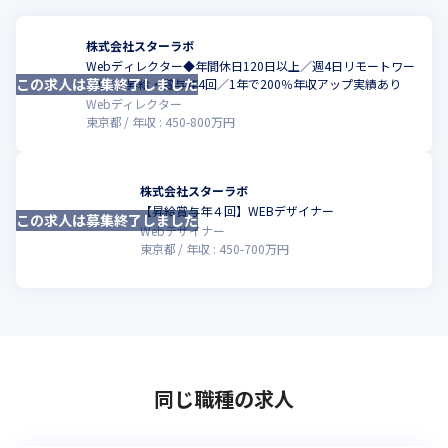
株式会社スターラボ
Webディレクター◆年間休日120日以上／週4日リモートワー
この求人は募集終了しました
クOK／昇給・賞与年4回／1年で200％年収アップ実績あり
Webディレクター
東京都
年収 :
450
-
800
万円
株式会社スターラボ
【昇給賞与年４回】WEBデザイナー
この求人は募集終了しました
Webデザイナー
東京都
年収 :
450
-
700
万円
同じ職種の求人