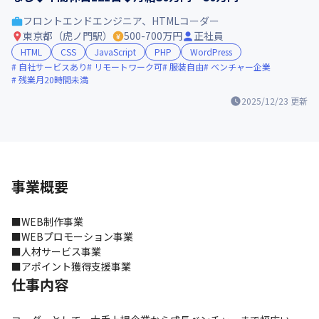
フロントエンドエンジニア、HTMLコーダー
東京都（虎ノ門駅）
500-700万円
正社員
HTML
CSS
JavaScript
PHP
WordPress
自社サービスあり
リモートワーク可
服装自由
ベンチャー企業
残業月20時間未満
2025/12/23
更新
事業概要
■WEB制作事業

■WEBプロモーション事業

■人材サービス事業

■アポイント獲得支援事業
仕事内容