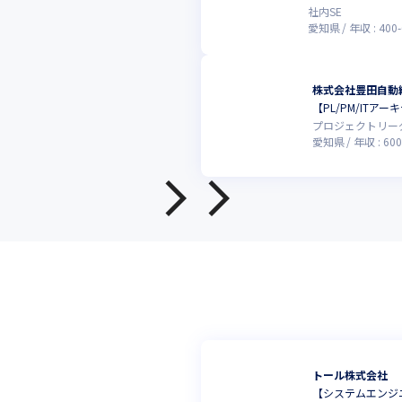
社内SE
愛知県
年収 :
400
-
株式会社豊田自動
【PL/PM/IT
プロジェクトリー
愛知県
年収 :
600
トール株式会社
【システムエンジ