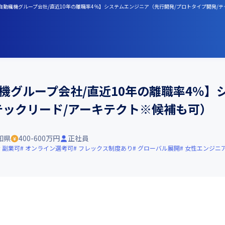
田自動織機グループ会社/直近10年の離職率4％】システムエンジニア（先行開発/プロトタイプ開発/
機グループ会社/直近10年の離職率4％】
テックリード/アーキテクト※候補も可）
知県
400-600万円
正社員
副業可
オンライン選考可
フレックス制度あり
グローバル展開
女性エンジニ