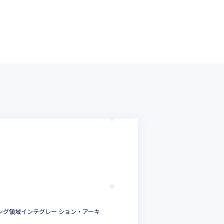
株式会社豊田自動
【システムエンジ
システムエンジニ
愛知県
年収 :
500
株式会社豊田自動
ング領域インテグレー ション・アーキ
【システムエンジ