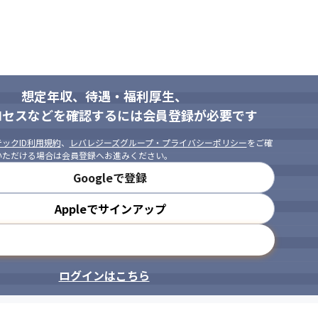
、初心者でもチャレンジしやすい学習機会をセットで提供。
るプラットフォーム。

題。
想定年収、待遇・福利厚生、
ロセスなどを確認するには会員登録が必要です
ックID利用規約
、
レバレジーズグループ・プライバシーポリシー
をご確
いただける場合は会員登録へお進みください。
Googleで登録
Appleでサインアップ
メールアドレスで登録
ログインはこちら