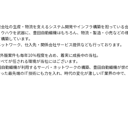
親会社の生産・物流を支えるシステム開発やインフラ構築を担っている会
ノウハウを武器に、豊田自動織機はもちろん、物流・製造・小売などの
構築しています。

ネットワーク、仕入先・関係会社サービス提供なども行っております。
外販案件も毎年10％程度を占め、着実に成長中の当社。

すべてが任される環境が当社にはございます。

田自動織機が利用するサーバ・ネットワークの構築、豊田自動織機が世
と言った最先端のIT技術にも力を入れ、時代の変化が激しいIT業界の中で