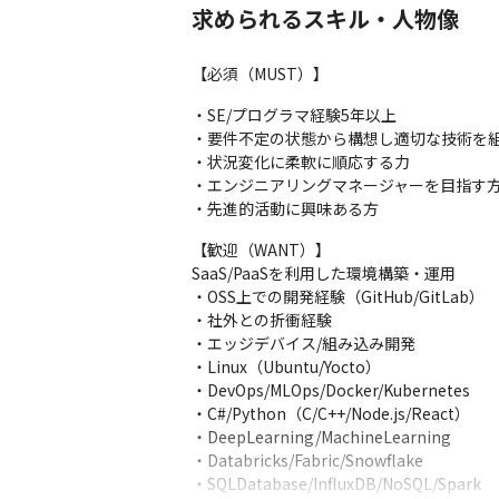
求められるスキル・人物像
◎社風

まじめで実直な社員が多く、上流工程を担当
【必須（MUST）】
社内では活発に議論がなされ、中途入社者が
・SE/プログラマ経験5年以上

◎親会社との関係

・要件不定の状態から構想し適切な技術を組
親会社のプロパー社員と全く変わらない立
・状況変化に柔軟に順応する力

◎人の成長があるから、会社の成長がある

・エンジニアリングマネージャーを目指す方
豊田自動織機などから多くの依頼があるた
・先進的活動に興味ある方
ります。

【歓迎（WANT）】

私たちの仕事はチームで進めるものだからこ
SaaS/PaaSを利用した環境構築・運用

ただチームで進めるからこそ主体的に発信
・OSS上での開発経験（GitHub/GitLab）

たいと思っている人にはピッタリな社風で
・社外との折衝経験

◎教育制度

・エッジデバイス/組み込み開発

・教育制度：階層別研修、トヨタの問題解決
・Linux（Ubuntu/Yocto）

・資格補助：指定の資格取得時、報奨金3万
・DevOps/MLOps/Docker/Kubernetes

・C#/Python（C/C++/Node.js/React）

◎人材育成

・DeepLearning/MachineLearning

階層ごとの研修だけでなく、自己啓発や成長
・Databricks/Fabric/Snowflake

〈X-Garage〉

・SQLDatabase/InfluxDB/NoSQL/Spark

Azure,AWS,GoogleCloudの3大クラ