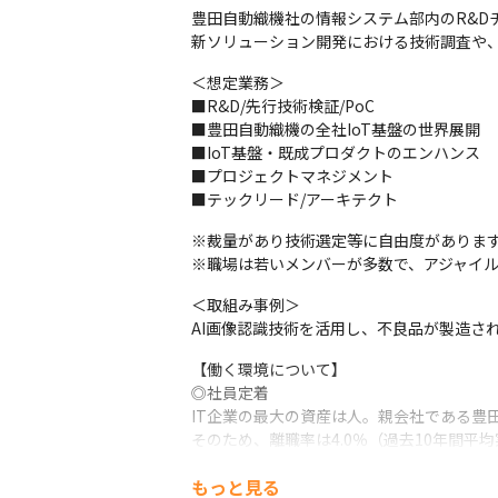
豊田自動織機社の情報システム部内のR&D
新ソリューション開発における技術調査や
＜想定業務＞

■R&D/先行技術検証/PoC

■豊田自動織機の全社IoT基盤の世界展開

■IoT基盤・既成プロダクトのエンハンス

■プロジェクトマネジメント

■テックリード/アーキテクト
※裁量があり技術選定等に自由度があります
※職場は若いメンバーが多数で、アジャイ
＜取組み事例＞

AI画像認識技術を活用し、不良品が製造さ
【働く環境について】

◎社員定着

IT企業の最大の資産は人。親会社である豊
そのため、離職率は4.0％（過去10年間平
制度一例として、ブラザー＆シスター制度が
もっと見る
す。