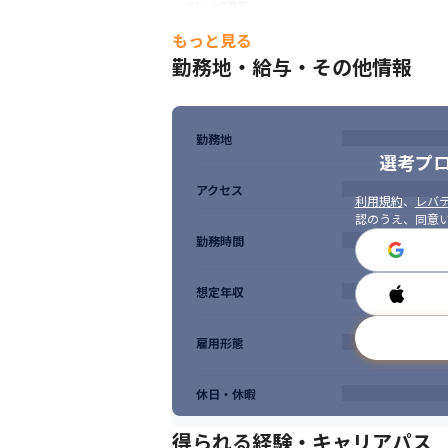
・ChatGPT

ワークショップや後述のUdemyを活用し
・アジャイル開発（Scrum、LeSS、Safe）
もっと見る
〈Udemy business〉

勤務地・給与・その他情報
オンラインで動画を視聴しながら学習ができ
IT技術やビジネス向けのコンテンツが見放
勤務地
選考プ
アクセス
利用規約
、
レバテ
認のうえ、同意
勤務時間
想定年収
雇用形態
休日・休暇
得られる経験・キャリアパス