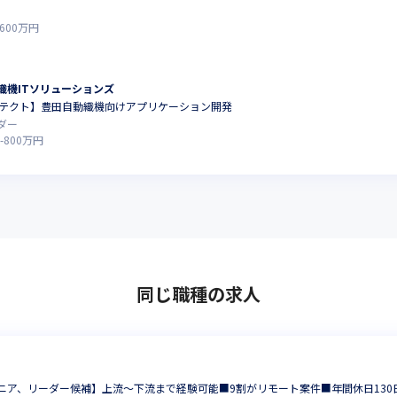
600
万円
織機ITソリューションズ
アーキテクト】豊田自動織機向けアプリケーション開発
ダー
-
800
万円
同じ職種の求人
ニア、リーダー候補】上流～下流まで経験可能■9割がリモート案件■年間休日130日