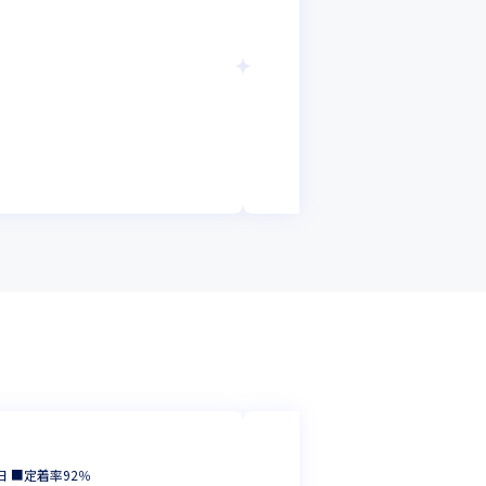
プロジェクトリー
愛知県
年収 :
500
株式会社豊田自動
【PLPM】組込み
プロジェクトリー
愛知県
年収 :
600
株式会社ファーン
 ■定着率92％
開発エンジニア