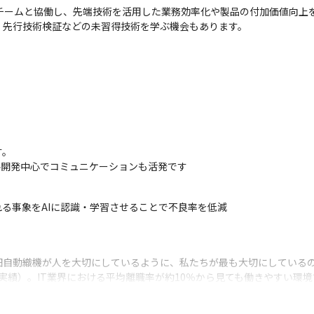
チームと協働し、先端技術を活用した業務効率化や製品の付加価値向上を
、先行技術検証などの未習得技術を学ぶ機会もあります。
。

ル開発中心でコミュニケーションも活発です
れる事象をAIに認識・学習させることで不良率を低減
田自動織機が人を大切にしているように、私たちが最も大切にしているの
均実績）。IT業界における平均離職率が約10％から見ても働きやすい環境
あり、同じ部署の先輩がOJTとメンターの役割を行い、いつでも相談