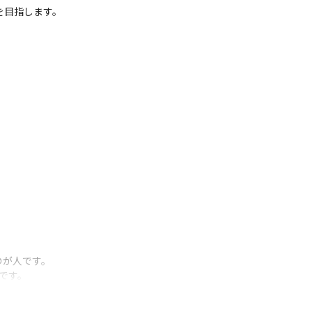
目指します。

が人です。

です。

ができるようにサポートする環境もありま