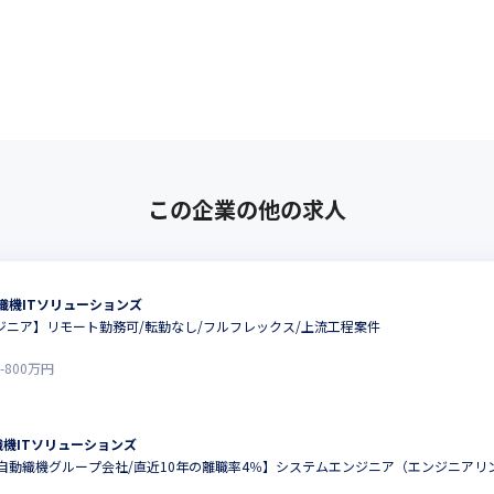
この企業の他の求人
織機ITソリューションズ
ンジニア】リモート勤務可/転勤なし/フルフレックス/上流工程案件
-
800
万円
機ITソリューションズ
自動織機グループ会社/直近10年の離職率4％】システムエンジニア（エンジニアリ