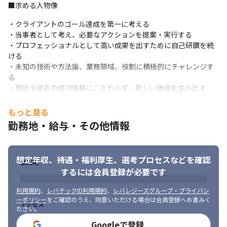
■求める人物像
・クライアントのゴール達成を第一に考える

・当事者として考え、必要なアクションを提案・実行する

・プロフェッショナルとして高い成果を出すために自己研鑽を続
ける

・未知の技術や方法論、業務領域、役割に積極的にチャレンジす
る

・現状や過去の成功体験にこだわらず、新しい価値を生み出す

・顧客やチームメンバーのコミュニケーションスタイルやワーク
スタイルを尊重する
もっと見る
勤務地・給与・その他情報
求められる技術や経験は多岐にわたりますが、最初から全ての素
養を備えている必要はありません。「クライアントのために知恵
を絞り、より良い仕事をしようと努めてきた」、「技術に対して
想定年収、待遇・福利厚生、
選考プロセスなどを確認
愛着を持ち、自己研鑽を続けている」、そんな方を私達は求めて
勤務地
います。
するには会員登録が必要です
利用規約
、
レバテックID利用規約
、
レバレジーズグループ・プライバシ
ーポリシー
をご確認のうえ、同意いただける場合は会員登録へお進みく
アクセス
ださい。
Googleで登録