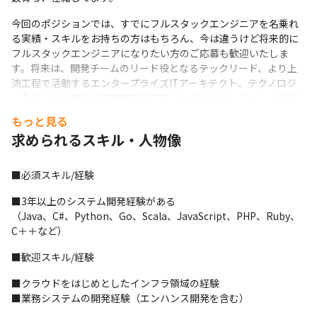
今回のポジションでは、すでにフルスタックエンジニアを名乗れ
る実績・スキルをお持ちの方はもちろん、今は違うけど将来的に
フルスタックエンジニアになりたい方のご応募も歓迎いたしま
す。将来は、開発チームのリード役となるテックリード、より上
流工程で活動するエンタープライズITアーキテクト、テクノロジ
ー系コンサル案件や開発案件のプロジェクトマネージメントを担
当するテックリードPMなどへのチャレンジも可能です。具体的な
もっと見る
応募資格は求人票後半に記載している「求める人材像」セクショ
求められるスキル・人物像
ンをご覧ください。
■プロジェクト事例

■必須スキル/経験
・IT事業会社の新サービス開発支援

Webアプリ、モバイルアプリの両方のアプリ開発案件。AWSベー
■3年以上のシステム開発経験がある

スのインフラ設計では、セキュリティや災害対策なども考慮した
（Java、C#、Python、Go、Scala、JavaScript、PHP、Ruby、
上で最適な設計を実施。他システム連携ではWindowsの連携アプ
C＋＋など）
リ開発を突貫で実施するなどして、プロジェクト推進に貢献して
■歓迎スキル/経験
いる。
■クラウドをはじめとしたインフラ領域の経験

■業務システムの開発経験（エンハンス開発を含む）