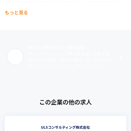
グランドデザインを描くこともあります。システム導入プロジェ
クトのマネジメントを支援した後、最新テクノロジーを検証する
もっと見る
こともある。エンジニアには広大な活躍のフィールドがあると実
感できるはずです。
【エンジニアが会社の主体である】

経営陣を筆頭にメンバー全員がエンジニアとしての実務経験を持
っています。エンジニアとしての自負を持ったメンバーによって
ULSコンサルティング株式会社
会社の方針が決定され、事業が運営されています。数字先行の売
ULSコンサルティング株式会社は、お客さま
上目標を立てない、管理業務を極限まで圧縮する、技術者として
のビジネス変革・創出を成功に導くコンサル
のパスを用意するなど、エンジニアにとっての心地よさを重視し
ティングカンパニーです。ビジネスとテクノ
ています。
ロジーに関する卓越した知見と、お客さまと
ともにプロジェクトを推進する独自スタイ･･･
この企業の他の求人
ULSコンサルティング株式会社