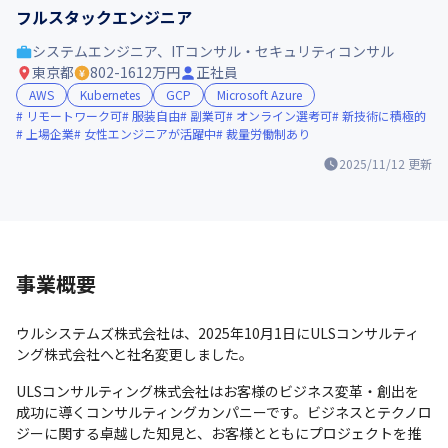
フルスタックエンジニア
システムエンジニア、ITコンサル・セキュリティコンサル
東京都
802-1612万円
正社員
AWS
Kubernetes
GCP
Microsoft Azure
リモートワーク可
服装自由
副業可
オンライン選考可
新技術に積極的
上場企業
女性エンジニアが活躍中
裁量労働制あり
2025/11/12
更新
事業概要
ウルシステムズ株式会社は、2025年10月1日にULSコンサルティ
ング株式会社へと社名変更しました。
ULSコンサルティング株式会社はお客様のビジネス変革・創出を
成功に導くコンサルティングカンパニーです。ビジネスとテクノロ
ジーに関する卓越した知見と、お客様とともにプロジェクトを推