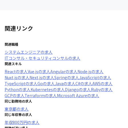
関連リンク
関連職種
システムエンジニア
の求人
ITコンサル・セキュリティコンサル
の求人
関連スキル
React
の求人
Vue.js
の求人
Angular
の求人
Node.js
の求人
Nuxt.js
の求人
Next.js
の求人
Spring
の求人
JavaScript
の求人
TypeScript
の求人
Go
の求人
Java
の求人
C#
の求人
AWS
の求人
Python
の求人
Kubernetes
の求人
Django
の求人
Ruby
の求人
GCP
の求人
Terraform
の求人
Microsoft Azure
の求人
同じ勤務地の求人
東京都
の求人
同じ年収帯の求人
年収
800万円
の求人
特徴が近い求人