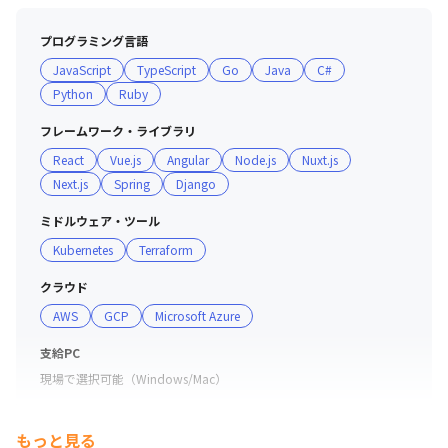
プログラミング言語
JavaScript
TypeScript
Go
Java
C#
Python
Ruby
フレームワーク・ライブラリ
React
Vue.js
Angular
Node.js
Nuxt.js
Next.js
Spring
Django
ミドルウェア・ツール
Kubernetes
Terraform
クラウド
AWS
GCP
Microsoft Azure
支給PC
現場で選択可能（Windows/Mac）
もっと見る