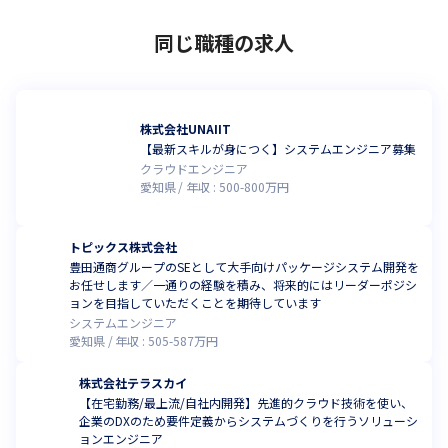
同じ職種の求人
株式会社UNAIIT
【最新スキルが身につく】システムエンジニア募集
クラウドエンジニア
愛知県
年収 :
500
-
800
万円
トピックス株式会社
豊田通商グループのSEとして大手向けパッケージシステム開発を
お任せします／一通りの経験を積み、将来的にはリーダーポジシ
ョンを目指していただくことを期待しています
システムエンジニア
愛知県
年収 :
505
-
587
万円
株式会社テラスカイ
【在宅勤務/最上流/自社内開発】先進的クラウド技術を使い、
企業のDXのため要件定義からシステムづくりを行うソリューシ
ョンエンジニア