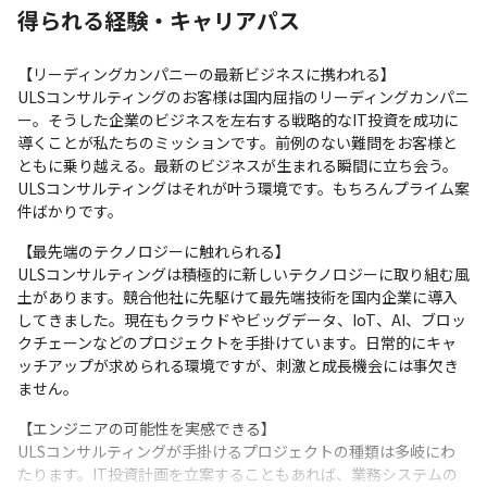
得られる経験・キャリアパス
【リーディングカンパニーの最新ビジネスに携われる】

ULSコンサルティングのお客様は国内屈指のリーディングカンパニ
ー。そうした企業のビジネスを左右する戦略的なIT投資を成功に
導くことが私たちのミッションです。前例のない難問をお客様と
ともに乗り越える。最新のビジネスが生まれる瞬間に立ち会う。
ULSコンサルティングはそれが叶う環境です。もちろんプライム案
件ばかりです。
【最先端のテクノロジーに触れられる】

ULSコンサルティングは積極的に新しいテクノロジーに取り組む風
土があります。競合他社に先駆けて最先端技術を国内企業に導入
してきました。現在もクラウドやビッグデータ、IoT、AI、ブロッ
クチェーンなどのプロジェクトを手掛けています。日常的にキャ
ッチアップが求められる環境ですが、刺激と成長機会には事欠き
ません。
【エンジニアの可能性を実感できる】

ULSコンサルティングが手掛けるプロジェクトの種類は多岐にわ
たります。IT投資計画を立案することもあれば、業務システムの