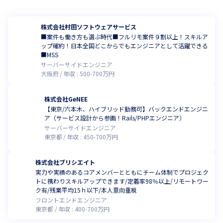
株式会社村田ソフトウェアサービス
■案件も働き方も選ぶ時代■フルリモ案件９割以上！スキルア
ップ確約！日本全国どこからでもエンジニアとして活躍できる
■MSS
サーバーサイドエンジニア
大阪府
年収 :
500
-
700
万円
株式会社GeNEE
【東京/六本木、ハイブリッド勤務可】バックエンドエンジニ
ア（サービス設計から参画！Rails/PHPエンジニア）
サーバーサイドエンジニア
東京都
年収 :
450
-
700
万円
株式会社ブリシエイト
実⼒や実績のあるコアメンバーとともにチーム体制でプロジェク
トに携わりスキルアップできます/定着率98％以上/リモートワー
ク有/残業平均15ｈ以下/本人意向重視
フロントエンドエンジニア
東京都
年収 :
400
-
700
万円