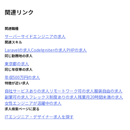
関連リンク
関連職種
サーバーサイドエンジニア
の求人
関連スキル
Laravel
の求人
CodeIgniter
の求人
PHP
の求人
同じ勤務地の求人
東京都
の求人
同じ年収帯の求人
年収
500万円
の求人
特徴が近い求人
自社サービスあり
の求人
リモートワーク可
の求人
服装自由
の求人
副業可
の求人
フレックス制度あり
の求人
残業月20時間未満
の求人
女性エンジニアが活躍中
の求人
求人検索ページに戻る
ITエンジニア・デザイナー求人を探す