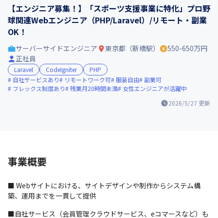
【エンジニア募集！】「スポーツ支援事業に特化」プロ野
球関連Webエンジニア（PHP/Laravel）/リモート・副業
OK！
サーバーサイドエンジニア
東京都（新橋駅）
550-650万円
正社員
Laravel
CodeIgniter
PHP
自社サービスあり
リモートワーク可
服装自由
副業可
フレックス制度あり
残業月20時間未満
女性エンジニアが活躍中
2026/5/27
更新
事業概要
■ Webサイトにおける、サイトデザインや制作からシステム構
築、運用までを一貫して提供
■自社サービス（会員管理クラウドサービス、eコマースなど）も