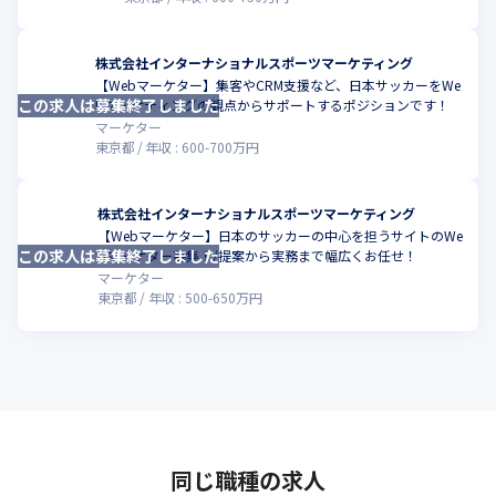
株式会社インターナショナルスポーツマーケティング
【Webマーケター】集客やCRM支援など、日本サッカーをWe
この求人は募集終了しました
こ
bマーケティングの観点からサポートするポジションです！
マーケター
東京都
年収 :
600
-
700
万円
株式会社インターナショナルスポーツマーケティング
【Webマーケター】日本のサッカーの中心を担うサイトのWe
この求人は募集終了しました
こ
bマーケター募集！/提案から実務まで幅広くお任せ！
マーケター
東京都
年収 :
500
-
650
万円
同じ職種の求人