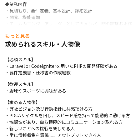
◆業務内容

・見積もり、要件定義、基本設計、詳細設計

・開発、機能追加

・チーム内エンジニアリーダーとしてのメンバー間の調整および
クライアント対応

もっと見る
・サイトの運用保守　など
求められるスキル・人物像
◆開発環境

・インフラ: AWS、IDCFクラウド（監視は協力会社が担当）

【必須スキル】

・サーバーサイド: PHP

・Laravel or CodeIgniterを用いたPHPの開発経験がある

・フレームワーク: Laravel、CodeIgniter

・要件定義書・仕様書の作成経験
・データベース: MySQL

・クライアントサイド: JQuery、js

【歓迎スキル】	

・タスク管理・コード管理: Backlog

・野球やスポーツに興味がある
・コミュニケーションツール: Slack

・ドキュメント管理: DocBase
【求める人物像】

・弊社ビジョン及び行動指針に共感頂ける方

◆働く環境 

・PDCAサイクルを回し、スピード感を持って能動的に動ける方

・フレックスタイム制（コアタイムあり）

・協調性があり、自ら積極的にコミュニケーション取れる方

・リモートワークOK

・新しいことへの挑戦を楽しめる人

・シーズン休暇（年間10日）＋有給休暇あり

・常に情報収集を意識し、アウトプットできる人
・副業OK
