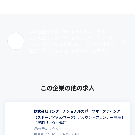
株式会社インターナショナルスポーツマーケティング
株式会社インターナショナルスポーツマーケ
ティングは1990年に創業し、スポーツ団体の
運営サポートを中心に事業を行う企業です。
サービスの一つである『MiiT+（ミータ
ス）』は、会費・月謝の決済機能やスケ･･･
この企業の他の求人
株式会社インターナショナルスポーツマーケティング
【スポーツ×Webマーケ】アカウントプランナー募集！
こ
／次期リーダー候補
Webディレクター
東京都
年収 :
600
-
750
万円