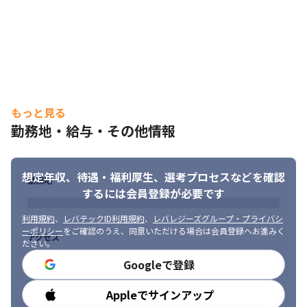
・経営陣にエンジニア責任者がいるため、エンジニア目線の話が
しやすい環境です！
もっと見る
勤務地・給与・その他情報
想定年収、待遇・福利厚生、
選考プロセスなどを確認
勤務地
するには会員登録が必要です
利用規約
、
レバテックID利用規約
、
レバレジーズグループ・プライバシ
ーポリシー
をご確認のうえ、同意いただける場合は会員登録へお進みく
アクセス
ださい。
Googleで登録
Appleでサインアップ
勤務時間