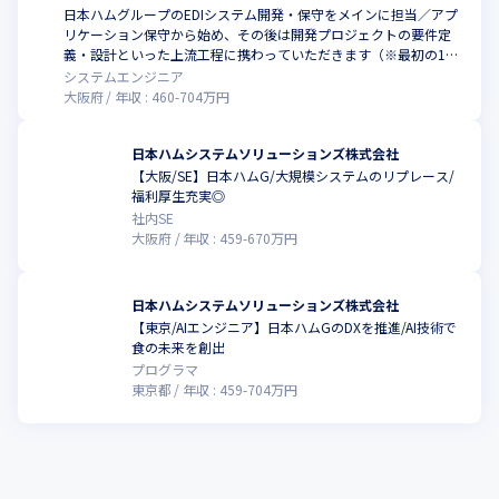
日本ハムグループのEDIシステム開発・保守をメインに担当／アプ
リケーション保守から始め、その後は開発プロジェクトの要件定
義・設計といった上流工程に携わっていただきます（※最初の1年
間は大阪本社にて勤務いただき、その後東京事業所へ配属予定）
システムエンジニア
大阪府
年収 :
460
-
704
万円
日本ハムシステムソリューションズ株式会社
【大阪/SE】日本ハムG/大規模システムのリプレース/
福利厚生充実◎
社内SE
大阪府
年収 :
459
-
670
万円
日本ハムシステムソリューションズ株式会社
【東京/AIエンジニア】日本ハムGのDXを推進/AI技術で
食の未来を創出
プログラマ
東京都
年収 :
459
-
704
万円