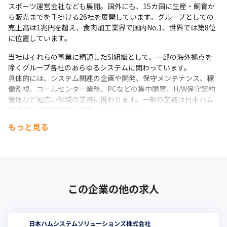
スポーツ運営会社なども展開。国外にも、15カ国に生産・飼育か
ら販売までを手掛ける26社を展開しています。グループとしての
売上高は1兆円を超え、食肉加工業界で国内No.1、世界では第8位
に位置しています。
当社はそれらの事業に精通したSI組織として、一部の海外拠点を
除くグループ各社のあらゆるシステムに関わっています。

具体的には、システム関連の企画や開発、保守メンテナンス、稼
働監視、コールセンター業務、PCなどの集中購買、H/W保守契約
管理など幅広い領域の業務に携わります。一部の業務は日本ハム
株式会社のIT戦略部と協働で行っています。

また、会計（経理）や人事など、本社間接部門のシステムも担
もっと見る
当。日本ハム株式会社の経営戦略部門と協働でWebサイトの構
築・改変や、マーケティング活動の支援も行っています。
この企業の他の求人
日本ハムシステムソリューションズ株式会社