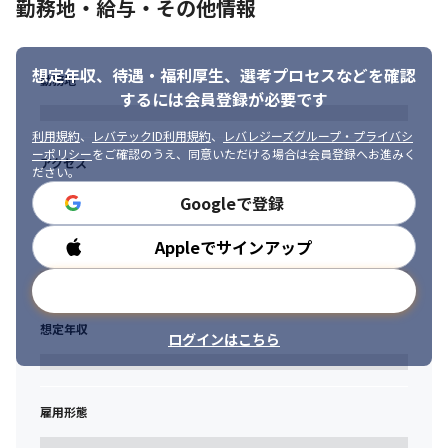
勤務地・給与・その他情報
想定年収、待遇・福利厚生、
選考プロセスなどを確認
勤務地
するには会員登録が必要です
利用規約
、
レバテックID利用規約
、
レバレジーズグループ・プライバシ
ーポリシー
をご確認のうえ、同意いただける場合は会員登録へお進みく
アクセス
ださい。
Googleで登録
Appleでサインアップ
勤務時間
メールアドレスで登録
想定年収
ログインはこちら
雇用形態