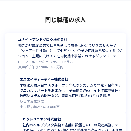
同じ職種の求人
ユナイトアンドグロウ株式会社
働きがい認定企業で仕事を通して成長し続けていきませんか？／
『シェアード社員』として中堅・中小企業のIT課題を解決するポジ
ション／上場に向けての社内統括や事業におけるグランド・デザ
インなどもお任せします！
ITコンサル・セキュリティコンサル
東京都
年収 :
900
-
1400
万円
エスエイティーティー株式会社
学校法人駿河台学園グループ！全社のシステムの開発・保守やテ
クニカルサポートをおまかせ／予備校のWebサイト作成や管理・
教務システムの開発など、豊富なIT技術に触れられる環境
システム管理者
東京都
年収 :
400
-
800
万円
ヒットユニオン株式会社
社内のヘルプデスク業務や店舗に設置したPCの設定業務、デー
タの抽出・移行をお任せ/盤石な経営基盤が強みのアパレル企業