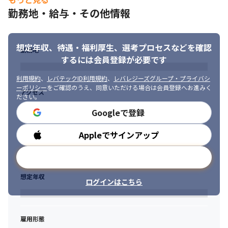
勤務地・給与・その他情報
想定年収、待遇・福利厚生、
選考プロセスなどを確認
勤務地
するには会員登録が必要です
利用規約
、
レバテックID利用規約
、
レバレジーズグループ・プライバシ
ーポリシー
をご確認のうえ、同意いただける場合は会員登録へお進みく
アクセス
ださい。
Googleで登録
Appleでサインアップ
勤務時間
メールアドレスで登録
想定年収
ログインはこちら
雇用形態