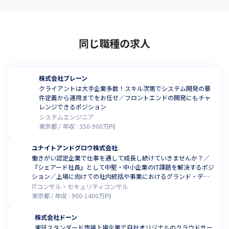
同じ職種の求人
株式会社ブレーン
クライアントは大手企業多数！スキル次第でシステム開発の要
件定義から運用までをお任せ／フロントエンドの開発にもチャ
レンジできるポジション
システムエンジニア
東京都
年収 :
350
-
900
万円
ユナイトアンドグロウ株式会社
働きがい認定企業で仕事を通して成長し続けていきませんか？／
『シェアード社員』として中堅・中小企業のIT課題を解決するポジ
ション／上場に向けての社内統括や事業におけるグランド・デザ
インなどもお任せします！
ITコンサル・セキュリティコンサル
東京都
年収 :
900
-
1400
万円
株式会社ドーン
東証スタンダード市場上場企業で自社オリジナルのクラウドサー