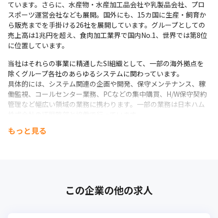
ています。さらに、水産物・水産加工品会社や乳製品会社、プロ
スポーツ運営会社なども展開。国外にも、15カ国に生産・飼育か
ら販売までを手掛ける26社を展開しています。グループとしての
売上高は1兆円を超え、食肉加工業界で国内No.1、世界では第8位
に位置しています。
当社はそれらの事業に精通したSI組織として、一部の海外拠点を
除くグループ各社のあらゆるシステムに関わっています。

具体的には、システム関連の企画や開発、保守メンテナンス、稼
働監視、コールセンター業務、PCなどの集中購買、H/W保守契約
管理など幅広い領域の業務に携わります。一部の業務は日本ハム
株式会社のIT戦略部と協働で行っています。

また、会計（経理）や人事など、本社間接部門のシステムも担
もっと見る
当。日本ハム株式会社の経営戦略部門と協働でWebサイトの構
築・改変や、マーケティング活動の支援も行っています。
この企業の他の求人