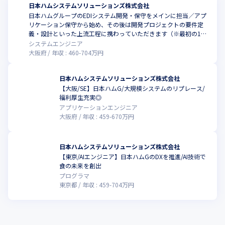
日本ハムシステムソリューションズ株式会社
日本ハムグループのEDIシステム開発・保守をメインに担当／アプ
リケーション保守から始め、その後は開発プロジェクトの要件定
義・設計といった上流工程に携わっていただきます（※最初の1年
間は大阪本社にて勤務いただき、その後東京事業所へ配属予定）
システムエンジニア
大阪府
年収 :
460
-
704
万円
日本ハムシステムソリューションズ株式会社
【大阪/SE】日本ハムG/大規模システムのリプレース/
福利厚生充実◎
アプリケーションエンジニア
大阪府
年収 :
459
-
670
万円
日本ハムシステムソリューションズ株式会社
【東京/AIエンジニア】日本ハムGのDXを推進/AI技術で
食の未来を創出
プログラマ
東京都
年収 :
459
-
704
万円