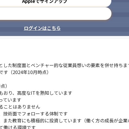
Appleでサインアップ
メールアドレスで登録
ログインはこちら
とした制度面とベンチャー的な従業員想いの要素を併せ持ちます
（2024年10月時点）

点）

おり、高度なITを熟知しています

ています

ることはありません

、技術面でフォローする体制です

、また教育にも積極的に投資しています（働く方の成長が企業の
て働ける環境です