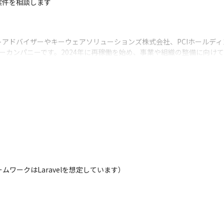
件を相談します

アドバイザーやキーウェアソリューションズ株式会社、PCIホールデ
ーカンパニーです。2024年に再稼働を始め、事業や組織の整備に向け
みならず会社の成長にも貢献し、個人と会社のWinWinを実現していた
カンパニーなので、出資元と連携して進める事業や個別に進める事業など
ワークはLaravelを想定しています）
