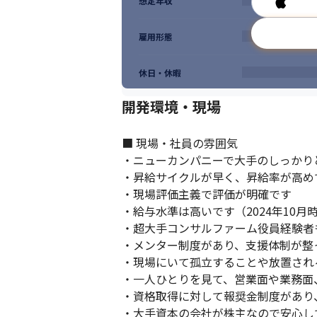
想定年収
雇用形態
休日・休暇
開発環境・現場
■ 現場・社員の雰囲気

・ニューカンパニーで大手のしっかり
・昇給サイクルが早く、昇給率が高めです
・現場評価主義で評価が明確です

・給与水準は高いです（2024年10月時
・超大手コンサルファーム役員経験者も
・メンター制度があり、支援体制が整っ
・現場にいて孤立することや放置され
・一人ひとりを見て、営業面や業務面
・資格取得に対して報奨金制度があり
・大手資本の会社が株主なので安心し