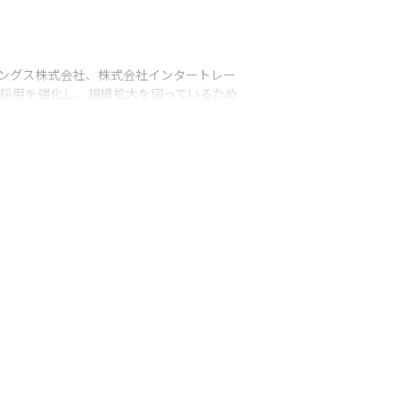
ィングス株式会社、株式会社インタートレー
て採用を強化し、規模拡大を図っているため
だきます

さまざまな体制での推進形態があります