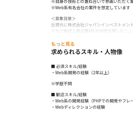
※自身の技術との兼ね合いで参画いただく案
※Web系有名会社の案件を想定しています
＜募集背景＞

出資元に株式会社ジャパンインベストメント
ドなど東証上場企業4社が合同出資したニュ
募集します。
もっと見る
■ この仕事の面白み、魅力

求められるスキル・人物像
・最新トレンドを身に着けて、自身の成長の
・東証上場企業4社が合同出資したニュー
■ 必須スキル/経験

・Web系開発の経験（2年以上）
※学歴不問
■ 歓迎スキル/経験

・Web系の開発経験（PHPでの開発やフレーム
・Webディレクションの経験