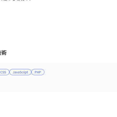
技術
CSS
JavaScript
PHP