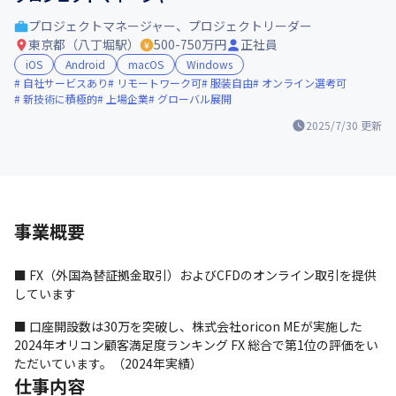
プロジェクトマネージャー、プロジェクトリーダー
東京都（八丁堀駅）
500-750万円
正社員
iOS
Android
macOS
Windows
自社サービスあり
リモートワーク可
服装自由
オンライン選考可
新技術に積極的
上場企業
グローバル展開
2025/7/30
更新
事業概要
■ FX（外国為替証拠金取引）およびCFDのオンライン取引を提供
しています
■ 口座開設数は30万を突破し、株式会社oricon MEが実施した
2024年オリコン顧客満足度ランキング FX 総合で第1位の評価をい
ただいています。（2024年実績）
仕事内容