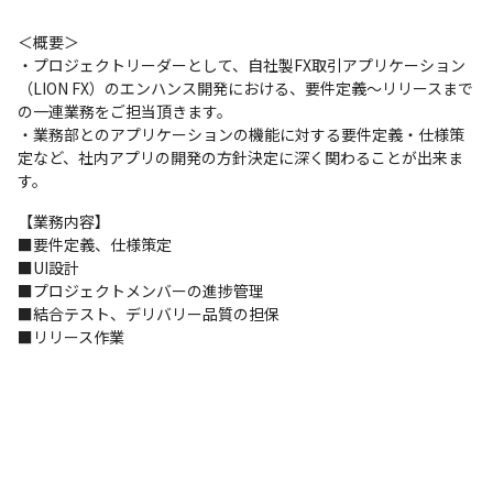
＜概要＞

・プロジェクトリーダーとして、自社製FX取引アプリケーション
（LION FX）のエンハンス開発における、要件定義～リリースまで
の一連業務をご担当頂きます。

・業務部とのアプリケーションの機能に対する要件定義・仕様策
定など、社内アプリの開発の方針決定に深く関わることが出来ま
す。
【業務内容】

■要件定義、仕様策定

■UI設計

■プロジェクトメンバーの進捗管理

■結合テスト、デリバリー品質の担保

■リリース作業