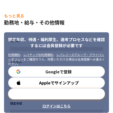
もっと見る
勤務地・給与・その他情報
想定年収、待遇・福利厚生、
選考プロセスなどを確認
勤務地
するには会員登録が必要です
利用規約
、
レバテックID利用規約
、
レバレジーズグループ・プライバシ
ーポリシー
をご確認のうえ、同意いただける場合は会員登録へお進みく
アクセス
ださい。
Googleで登録
Appleでサインアップ
勤務時間
メールアドレスで登録
想定年収
ログインはこちら