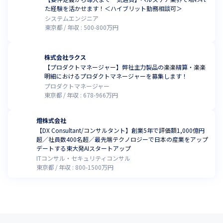
た経験を活かせます！＜ハイブリット勤務相談可＞
システムエンジニア
東京都
年収 :
500
-
800
万円
株式会社ラクス
【プロダクトマネージャー】弊社主力製品の楽楽精算・楽楽
明細におけるプロダクトマネージャーを募集します！
プロダクトマネージャー
東京都
年収 :
678
-
966
万円
燈株式会社
【DX Consultant/コンサルタント】創業5年で評価額1,000億円
超／社員数400名超／最先端テクノロジーで日本の産業をアップ
デートする東大発AIスタートアップ
ITコンサル・セキュリティコンサル
東京都
年収 :
800
-
1500
万円