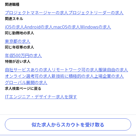
関連職種
プロジェクトマネージャー
の求人
プロジェクトリーダー
の求人
関連スキル
iOS
の求人
Android
の求人
macOS
の求人
Windows
の求人
同じ勤務地の求人
東京都
の求人
同じ年収帯の求人
年収
500万円
の求人
特徴が近い求人
自社サービスあり
の求人
リモートワーク可
の求人
服装自由
の求人
オンライン選考可
の求人
新技術に積極的
の求人
上場企業
の求人
グローバル展開
の求人
求人検索ページに戻る
ITエンジニア・デザイナー求人を探す
似た求人からスカウトを受け取る