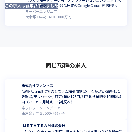
【フルリモートワーク可】アプリケーションエンジニア｜大
この求人は募集終了しました
こ
手総合商社グループ100％出資のGoogle Cloud技術者集団
サーバーエンジニア
東京都
年収 :
400
-
1000
万円
同じ職種の求人
株式会社ファンネス
AWS･Azuru環境でのシステム構築/前給以上保証/AWS資格保有
者歓迎/テレワーク併用可/年休125日/月平均残業時間10時間以
内（2023年6月時点、当社調べ）
ネットワークエンジニア
東京都
年収 :
500
-
700
万円
ＭＥＴＡＴＥＡＭ株式会社
【ブロックチェーン/NFT】世界のトレンドを追いながら最先端