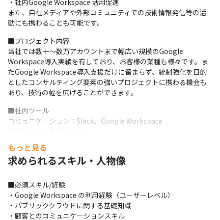
・社内Google Workspace 活用促進

また、自社メディアや外部コミュニティでの技術情報発信等の活
動にも携わることも可能です。
■プロジェクト内容

当社では数十～数万アカウントまで幅広い規模のGoogle 
Workspace導入実績を有しており、お客様の業種も様々です。ま
たGoogle Workspace導入支援だけに留まらず、統制強化を目的
としたコンサルティング要素の強いプロジェクトに携わる機会も
あり、技術の幅を広げることができます。
■社内ツール

コミュニケーション：Slack、Google Workspace

プロジェクト管理： JIRA

ソースコード管理： GitHub

もっと見る
ナレッジ管理：Confluence
求められるスキル・人物像
■必須スキル/経験

・Google Workspace の利用経験（ユーザーレベル）

・パブリッククラウドに関する基礎知識

・顧客とのコミュニケーションスキル