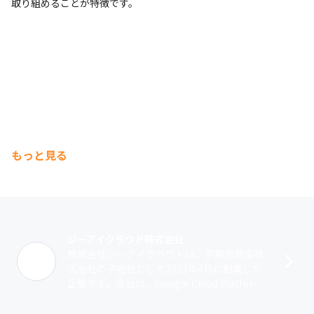
取り組めることが特徴です。
もっと見る
ジーアイクラウド株式会社
株式会社ジーアイクラウドは、伊藤忠商事株
式会社の子会社として2021年4月に創業した
企業です。当社は、Google Cloud Platform
（GCP）を活用したシステム開発、保守・運
用を一気通貫で･･･