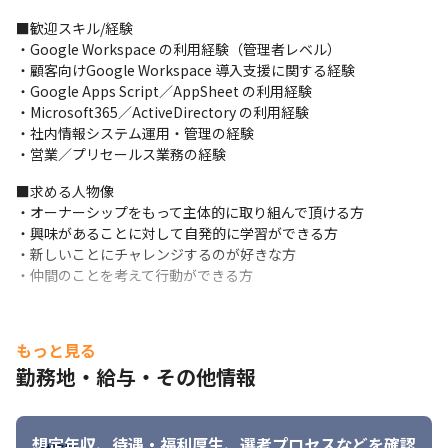
■歓迎スキル/経験

・Google Workspace の利用経験（管理者レベル）

・顧客向けGoogle Workspace 導入支援に関する経験

・Google Apps Script／AppSheet の利用経験 

・Microsoft365／ActiveDirectory の利用経験

・社内情報システム運用・管理の経験

・営業／プリセールス業務の経験
■求める人物像

・オーナーシップをもって主体的に取り組んで頂ける方

・興味があることに対して自発的に学習ができる方

・新しいことにチャレンジするのが好きな方

・仲間のことを考えて行動ができる方
もっと見る
勤務地・給与・その他情報
想定年収、待遇・福利厚生、
選考プロセスなどを確認