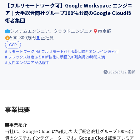
【フルリモートワーク可】Google Workspace エンジニ
ア｜大手総合商社グループ100％出資のGoogle Cloud技
術者集団
システムエンジニア、クラウドエンジニア
東京都
500-800万円
正社員
GCP
リモートワーク可
フルリモート可
服装自由
オンライン選考可
フレックス制度あり
新技術に積極的
残業月20時間未満
女性エンジニアが活躍中
2025/6/12
更新
事業概要
■事業紹介

当社は、Google Cloud に特化した大手総合商社グループ100%出
資のシステムインテグレーターです。Google Cloud 認定プレミア