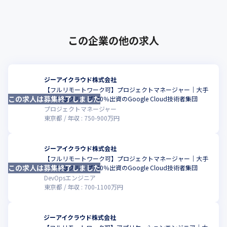
この企業の他の求人
ジーアイクラウド株式会社
【フルリモートワーク可】プロジェクトマネージャー｜大手
この求人は募集終了しました
こ
総合商社グループ100％出資のGoogle Cloud技術者集団
プロジェクトマネージャー
東京都
年収 :
750
-
900
万円
ジーアイクラウド株式会社
【フルリモートワーク可】プロジェクトマネージャー｜大手
この求人は募集終了しました
こ
総合商社グループ100％出資のGoogle Cloud技術者集団
DevOpsエンジニア
東京都
年収 :
700
-
1100
万円
ジーアイクラウド株式会社