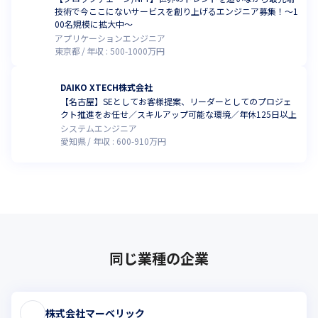
技術で今ここにないサービスを創り上げるエンジニア募集！～1
00名規模に拡大中～
アプリケーションエンジニア
東京都
年収 :
500
-
1000
万円
DAIKO XTECH株式会社
【名古屋】SEとしてお客様提案、リーダーとしてのプロジェ
クト推進をお任せ／スキルアップ可能な環境／年休125日以上
システムエンジニア
愛知県
年収 :
600
-
910
万円
同じ業種の企業
株式会社マーベリック