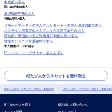
東京都
の求人
同じ年収帯の求人
年収
500万円
の求人
特徴が近い求人
リモートワーク可
の求人
フルリモート可
の求人
服装自由
の求人
オンライン選考可
の求人
フレックス制度あり
の求人
新技術に積極的
の求人
残業月20時間未満
の求人
女性エンジニアが活躍中
の求人
求人検索ページに戻る
ITエンジニア・デザイナー求人を探す
似た求人からスカウトを受け取る
ITエンジニア・デザイナーの求人・転職TOP
ITエンジニア・デザイナーの求人・転職を探
IT・Web求人を探す
個人向けお問い合わせ
よくある質問
サイトマップ