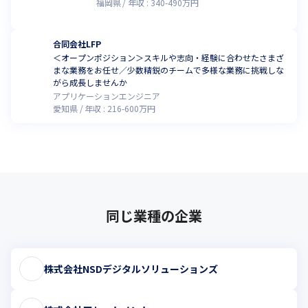
福岡県
年収 :
340
-
490
万円
合同会社LFP
＜オープンポジション＞スキルや志向・経験に合わせたさまざ
まな業務をお任せ／少数精鋭のチームで多様な業務に挑戦しな
がら成長しませんか
アプリケーションエンジニア
愛知県
年収 :
216
-
600
万円
同じ業種の企業
株式会社NSDデジタルソリューションズ