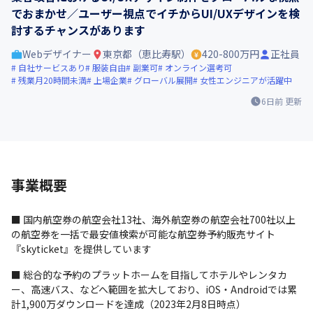
でおまかせ／ユーザー視点でイチからUI/UXデザインを検
討するチャンスがあります
Webデザイナー
東京都（恵比寿駅）
420-800万円
正社員
自社サービスあり
服装自由
副業可
オンライン選考可
残業月20時間未満
上場企業
グローバル展開
女性エンジニアが活躍中
6日前
更新
事業概要
■ 国内航空券の航空会社13社、海外航空券の航空会社700社以上
の航空券を一括で最安値検索が可能な航空券予約販売サイト
『skyticket』を提供しています
■ 総合的な予約のプラットホームを目指してホテルやレンタカ
ー、高速バス、などへ範囲を拡大しており、iOS・Androidでは累
計1,900万ダウンロードを達成（2023年2月8日時点）