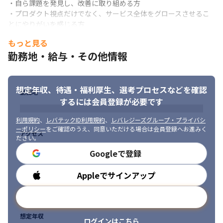
・自ら課題を発見し、改善に取り組める方

・プロダクト視点だけでなく、サービス全体をグロースさせるこ
とにやりがいを感じる方

・関わる案件を自分ごととし、多くのステークホルダーとの合意
もっと見る
形成を行いながら課題解決を行える方

勤務地・給与・その他情報
・固定観念に縛られることなく、柔軟に思考を切り替えれる適応
性の高い方

・現状の組織や仕事のフローをよしとせず、一緒に変革していけ
る方
想定年収、待遇・福利厚生、
選考プロセスなどを確認
勤務地
するには会員登録が必要です
利用規約
、
レバテックID利用規約
、
レバレジーズグループ・プライバシ
ーポリシー
をご確認のうえ、同意いただける場合は会員登録へお進みく
アクセス
ださい。
Googleで登録
Appleでサインアップ
勤務時間
メールアドレスで登録
想定年収
ログインはこちら