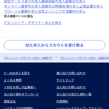
自社サービスあり
の求人
服装自由
の求人
副業可
の求人
オンライン選考可
の求人
残業月20時間未満
の求人
上場企業
の求人
グローバル展開
の求人
女性エンジニアが活躍中
の求人
求人検索ページに戻る
ITエンジニア・デザイナー求人を探す
似た求人からスカウトを受け取る
ITエンジニア・デザイナーの求人・転職TOP
ITエンジニア・デザイナーの求人・転職を探
IT・Web求人を探す
個人向けお問い合わせ
よくある質問
サイトマップ
人材をお探しの企業様へ
法人向けお問い合わせ
法人向け資料ダウンロード
法人向けお役立ち資料一覧
運営会社
利用規約
レバテックID利用規約
レバレジーズグループ・プライバシ