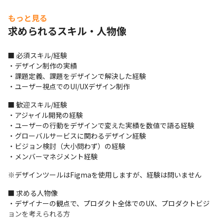
にアシスタントとして行っていただきます
もっと見る
■ この仕事の魅力、面白み

求められるスキル・人物像
・『skyticket』には航空券やホテル、レンタカーなど多くのサー
ビスがあるため、UI/UXデザイナーがまだまだ必要な状況です

・また、これからグローバルOTA化を本格的に実現していくた
■ 必須スキル/経験

め、新規サービスの拡充や『skyticket』のリニューアル（多言語
・デザイン制作の実績

サイト含む）の準備に入っており、新たな『skyticket』のUI/UX
・課題定義、課題をデザインで解決した経験

デザインをつくっていくことができるフェーズです

・ユーザー視点でのUI/UXデザイン制作
・既存のデザインにとらわれず、ユーザー視点でイチからUI/UXデ
■ 歓迎スキル/経験

ザインを検討するチャンスがあります

・アジャイル開発の経験

・グローバル向けの多言語サイトもリニューアルしていき、オフ
・ユーザーの行動をデザインで変えた実績を数値で語る経験

ショア拠点でもデザイナーを採用していく予定のため、グローバ
・グローバルサービスに関わるデザイン経験

ルな仕事をしていくこともできる環境もあります
・ビジョン検討（大小問わず）の経験

・メンバーマネジメント経験
※デザインツールはFigmaを使用しますが、経験は問いません
■ 求める人物像

・デザイナーの観点で、プロダクト全体でのUX、プロダクトビジ
ョンを考えられる方
