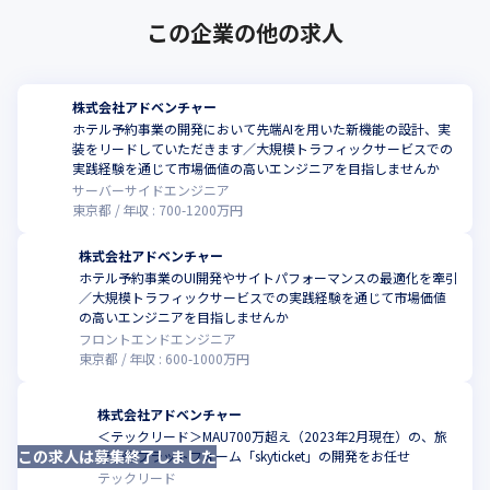
この企業の他の求人
株式会社アドベンチャー
ホテル予約事業の開発において先端AIを用いた新機能の設計、実
装をリードしていただきます／大規模トラフィックサービスでの
こ
実践経験を通じて市場価値の高いエンジニアを目指しませんか
サーバーサイドエンジニア
東京都
年収 :
700
-
1200
万円
株式会社アドベンチャー
ホテル予約事業のUI開発やサイトパフォーマンスの最適化を牽引
／大規模トラフィックサービスでの実践経験を通じて市場価値
こ
の高いエンジニアを目指しませんか
フロントエンドエンジニア
東京都
年収 :
600
-
1000
万円
株式会社アドベンチャー
＜テックリード＞MAU700万超え（2023年2月現在）の、旅
この求人は募集終了しました
こ
行予約プラットフォーム「skyticket」の開発をお任せ
テックリード