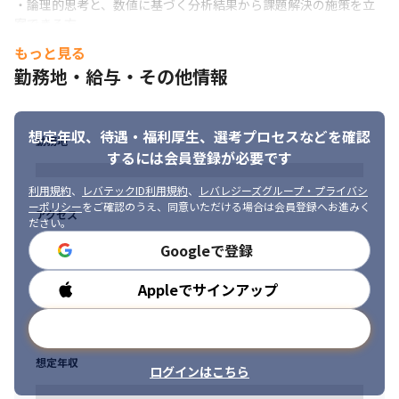
・論理的思考と、数値に基づく分析結果から課題解決の施策を立
案できる方
もっと見る
勤務地・給与・その他情報
想定年収、待遇・福利厚生、
選考プロセスなどを確認
勤務地
するには会員登録が必要です
利用規約
、
レバテックID利用規約
、
レバレジーズグループ・プライバシ
ーポリシー
をご確認のうえ、同意いただける場合は会員登録へお進みく
アクセス
ださい。
Googleで登録
Appleでサインアップ
勤務時間
メールアドレスで登録
想定年収
ログインはこちら