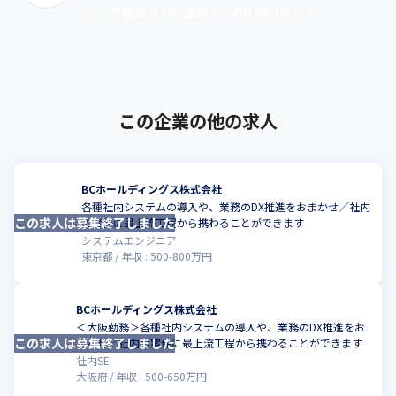
として設立された企業で、2010年7月にホー
ルディングス化しました。設立当初は賃料適
正化をメインに行い、現在は店舗･･･
この企業の他の求人
BCホールディングス株式会社
各種社内システムの導入や、業務のDX推進をおまかせ／社内
この求人は募集終了しました
こ
の案件に最上流工程から携わることができます
システムエンジニア
東京都
年収 :
500
-
800
万円
BCホールディングス株式会社
＜大阪勤務＞各種社内システムの導入や、業務のDX推進をお
この求人は募集終了しました
こ
まかせ／社内の案件に最上流工程から携わることができます
社内SE
大阪府
年収 :
500
-
650
万円