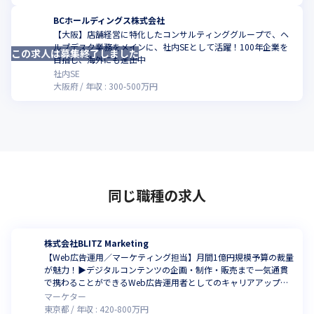
BCホールディングス株式会社
【大阪】店舗経営に特化したコンサルティンググループで、ヘ
ルプデスク業務をメインに、社内SEとして活躍！100年企業を
この求人は募集終了しました
こ
目指し、海外にも進出中
社内SE
大阪府
年収 :
300
-
500
万円
同じ職種の求人
株式会社BLITZ Marketing
【Web広告運用／マーケティング担当】月間1億円規模予算の裁量
が魅力！▶デジタルコンテンツの企画・制作・販売まで一気通貫
で携わることができるWeb広告運用者としてのキャリアアップを
目指しませんか？
マーケター
東京都
年収 :
420
-
800
万円