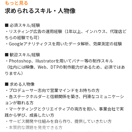
もっと見る
求められるスキル・人物像
■ 必須スキル/経験

・リスティング広告の運用経験（1年以上、インハウス、代理店ど
ちらの経験でも可）

・Googleアナリティクスを用いたデータ解析、効果測定の経験
■ 歓迎スキル/経験

・Photoshop、Illustratorを用いてバナー等の制作スキル

（社内には映像、Web、DTPの制作能力があるため、必須ではあ
りません）
■ 求める人物像

・プロデューサー志向で営業マインドをお持ちの方

・各ステークホルダーと信頼関係を築き、円滑なコミュニケーシ
ョンが取れる方

・マーケティングとクリエイティブの両方を担い、事業会社で実
践から学び、成長したい方

・サービス開発や仕組みを自ら作り、提供していきたい方

・本質的な課題を発見できる方
