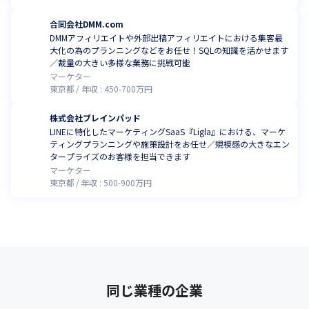
合同会社DMM.com
DMMアフィリエイトや外部出稿アフィリエイトにおける集客最
大化の為のプランニングなどをお任せ！SQLの知識を活かせます
／裁量の大きい多様な業務に挑戦可能
マーケター
東京都
年収 :
450
-
700
万円
株式会社ブレインパッド
LINEに特化したマーケティングSaaS『Ligla』における、マーケ
ティングプランニングや施策設計をお任せ／規模感の大きなエン
タープライズのお客様を担当できます
マーケター
東京都
年収 :
500
-
900
万円
同じ業種の企業