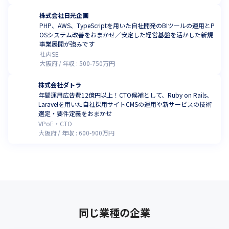
株式会社日光企画
PHP、AWS、TypeScriptを用いた自社開発のBIツールの運用とP
OSシステム改善をおまかせ／安定した経営基盤を活かした新規
事業展開が強みです
社内SE
大阪府
年収 :
500
-
750
万円
株式会社ダトラ
年間運用広告費12億円以上！CTO候補として、Ruby on Rails、
Laravelを用いた自社採用サイトCMSの運用や新サービスの技術
選定・要件定義をおまかせ
VPoE・CTO
大阪府
年収 :
600
-
900
万円
同じ業種の企業