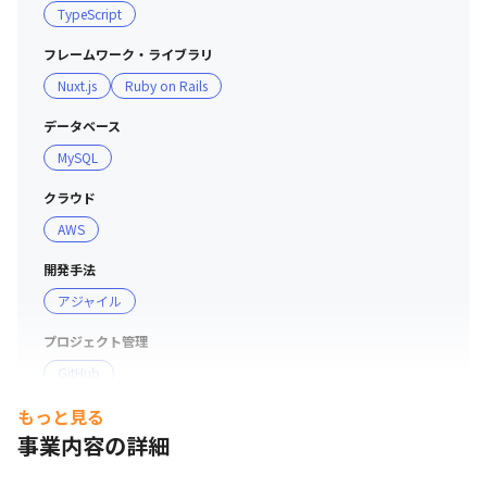
TypeScript
フレームワーク・ライブラリ
Nuxt.js
Ruby on Rails
データベース
MySQL
クラウド
AWS
開発手法
アジャイル
プロジェクト管理
GitHub
もっと見る
コミュニケーションツール
事業内容の詳細
Slack
支給PC