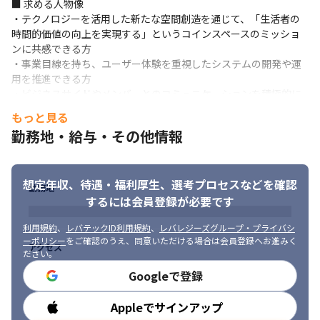
＜募集背景＞

■ 求める人物像

現在社内で開発組織を再構築しており、主力メンバーとして、組
・テクノロジーを活⽤した新たな空間創造を通じて、「⽣活者の
織の再編や開発方針の策定ができる方を募集しています。内製化
時間的価値の向上を実現する」というコインスペースのミッショ
を行う方針のため、エンジニアとしての裁量は非常に大きい環境
ンに共感できる方

です。
・事業目線を持ち、ユーザー体験を重視したシステムの開発や運
用を推進できる方

■ この仕事の面白み、魅力

・ビジネスサイドやメンバーとのコミュニケーションを積極的に
・当社のサービスを利用しているリアルなお客さまとの関わりが
とれる方

もっと見る
あるので、ユーザー視点の開発ができます

・目標を達成するためにゼロベースで考えられる方

・店舗をIoTで管理する、「リアルとテクノロジー」を掛け合わせ
勤務地・給与・その他情報
・課題を自分で設定し、解決までできる方
たビジネスに携われます

・店舗数/利用者数ともに増加しており、今後も増やしていく方針
なので、事業が大きくなる実感を得られます

想定年収、待遇・福利厚生、
選考プロセスなどを確認
勤務地
・店舗ビジネスをもとに、利用者に対してコンテンツを展開して
するには会員登録が必要です
いく、新たな事業に携われます

・プロダクトの開発だけではなく、メンバーのマネジメントや採
利用規約
、
レバテックID利用規約
、
レバレジーズグループ・プライバシ
用にも関われます

ーポリシー
をご確認のうえ、同意いただける場合は会員登録へお進みく
アクセス
・組織の主力メンバーとして、開発組織の体制づくりや開発方針
ださい。
の検討に貢献できます
Googleで登録
Appleでサインアップ
勤務時間