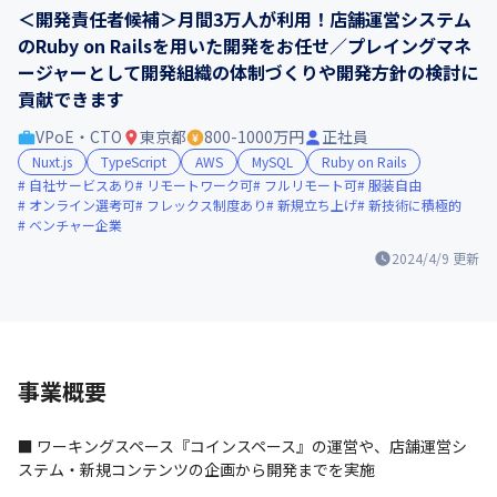
＜開発責任者候補＞月間3万人が利用！店舗運営システム
のRuby on Railsを用いた開発をお任せ／プレイングマネ
ージャーとして開発組織の体制づくりや開発方針の検討に
貢献できます
VPoE・CTO
東京都
800-1000万円
正社員
Nuxt.js
TypeScript
AWS
MySQL
Ruby on Rails
自社サービスあり
リモートワーク可
フルリモート可
服装自由
オンライン選考可
フレックス制度あり
新規立ち上げ
新技術に積極的
ベンチャー企業
2024/4/9
更新
事業概要
■ ワーキングスペース『コインスペース』の運営や、店舗運営シ
ステム・新規コンテンツの企画から開発までを実施