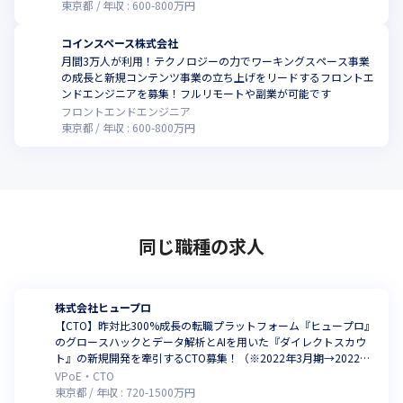
東京都
年収 :
600
-
800
万円
コインスペース株式会社
月間3万人が利用！テクノロジーの力でワーキングスペース事業
の成長と新規コンテンツ事業の立ち上げをリードするフロントエ
ンドエンジニアを募集！フルリモートや副業が可能です
フロントエンドエンジニア
東京都
年収 :
600
-
800
万円
同じ職種の求人
株式会社ヒュープロ
【CTO】昨対比300%成長の転職プラットフォーム『ヒュープロ』
のグロースハックとデータ解析とAIを用いた『ダイレクトスカウ
ト』の新規開発を牽引するCTO募集！（※2022年3月期→2022年1
2月期｟変則決算で9カ月間｠）
VPoE・CTO
東京都
年収 :
720
-
1500
万円