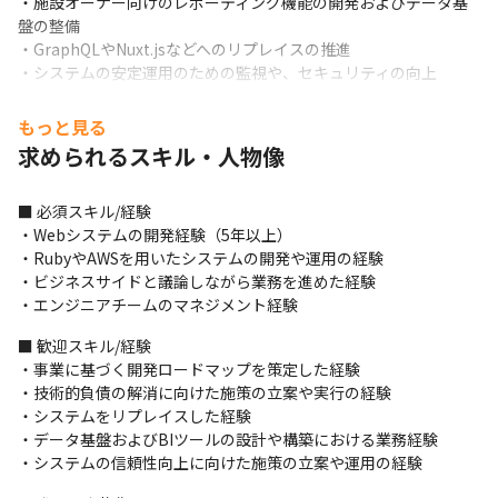
・施設オーナー向けのレポーティング機能の開発およびデータ基
盤の整備

・GraphQLやNuxt.jsなどへのリプレイスの推進

・システムの安定運用のための監視や、セキュリティの向上

・チームのマネジメント　など
もっと見る
＜開発体制＞

求められるスキル・人物像
・ビジネスサイドや経営層のメンバーとコミュニケーションを取
りながら、開発を進めていきます

・経営チームとの週次システム会議では、ファシリテーションを
■ 必須スキル/経験

行います

・Webシステムの開発経験（5年以上）

・タスク管理ツールはJooto、コミュニケーションツールはSlack
・RubyやAWSを用いたシステムの開発や運用の経験

を使用します

・ビジネスサイドと議論しながら業務を進めた経験

・アジャイル開発を採用しています
・エンジニアチームのマネジメント経験
＜入社後の流れ＞

■ 歓迎スキル/経験

・2カ月間程度、当社のプロダクト開発に携わっている業務委託の
・事業に基づく開発ロードマップを策定した経験

メンバーから引き継ぎを受けます

・技術的負債の解消に向けた施策の立案や実行の経験

・研修期間や研修方法は、柔軟に調整できます

・システムをリプレイスした経験

・その後、実務で既存プロダクトや新規コンテンツの開発に携わ
・データ基盤およびBIツールの設計や構築における業務経験

っていきます
・システムの信頼性向上に向けた施策の立案や運用の経験