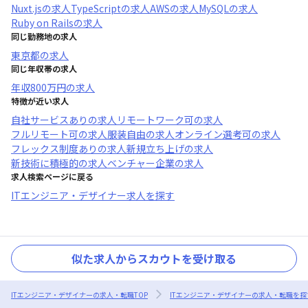
Nuxt.js
の求人
TypeScript
の求人
AWS
の求人
MySQL
の求人
Ruby on Rails
の求人
同じ勤務地の求人
東京都
の求人
同じ年収帯の求人
年収
800万円
の求人
特徴が近い求人
自社サービスあり
の求人
リモートワーク可
の求人
フルリモート可
の求人
服装自由
の求人
オンライン選考可
の求人
フレックス制度あり
の求人
新規立ち上げ
の求人
新技術に積極的
の求人
ベンチャー企業
の求人
求人検索ページに戻る
ITエンジニア・デザイナー求人を探す
似た求人からスカウトを受け取る
ITエンジニア・デザイナーの求人・転職TOP
ITエンジニア・デザイナーの求人・転職を探