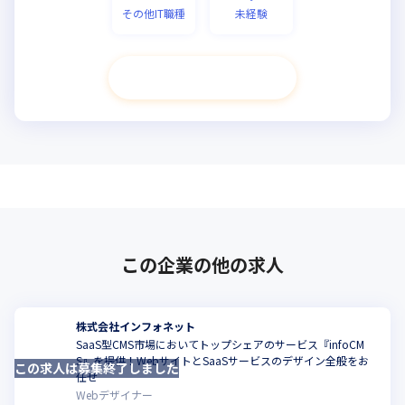
その他IT職種
未経験
次へ進む
この企業の他の求人
株式会社インフォネット
SaaS型CMS市場においてトップシェアのサービス『infoCM
S』を提供！WebサイトとSaaSサービスのデザイン全般をお
この求人は募集終了しました
こ
任せ
Webデザイナー