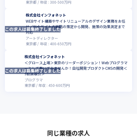
東京都
年収 :
300
-
500
万円
株式会社インフォネット
WEBサイト構築やサイトリニューアルのデザイン業務をお任
せ／Webサイトの戦略の策定から開発、施策の効果測定まで
この求人は募集終了しました
こ
対応
アートディレクター
東京都
年収 :
400
-
650
万円
株式会社インフォネット
＜グロース上場＞東京のリーダーポジション！Webプログラマ
ーとして働いてみませんか！自社開発プロダクトCMSの開発＜
この求人は募集終了しました
こ
9割直取引＞
プログラマ
東京都
年収 :
450
-
600
万円
同じ業種の求人