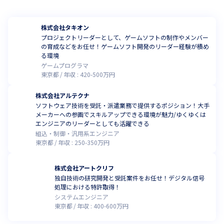
株式会社タキオン
プロジェクトリーダーとして、ゲームソフトの制作やメンバー
の育成などをお任せ！ゲームソフト開発のリーダー経験が積め
る環境
ゲームプログラマ
東京都
年収 :
420
-
500
万円
株式会社アルテクナ
ソフトウェア技術を受託・派遣業務で提供するポジション！大手
メーカーへの参画でスキルアップできる環境が魅力/ゆくゆくは
エンジニアのリーダーとしても活躍できる
組込・制御・汎用系エンジニア
東京都
年収 :
250
-
350
万円
株式会社アートクリフ
独自技術の研究開発と受託案件をお任せ！デジタル信号
処理における特許取得！
システムエンジニア
東京都
年収 :
400
-
600
万円