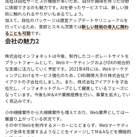
当社は自社サービスの種類が多いため、自分が興味を持った分野
に挑戦できるのも魅力です。AIを使ったサービスでは、新しい技
術に触れられるやりがいもあるでしょう。

加えて、自社のパッケージは適宜アップデートやリニューアルを
行っているため、意欲とスキル次第では
新しい技術の導入に関わ
ることも可能
です。
会社の魅力2
株式会社インフォネットは今後、制作したコーポレートサイトを
プラットフォームとして、WebマーケティングおよびDXの総合的
な支援に注力していく予定です。2021年4月には、Webマーケテ
ィングにおけるサービス強化のため、CMS開発大手の株式会社ア
イアクトの子会社化しました。また、株式会社アイアクトを子会
社化し、インフォネットグループとして躍進しているフェーズに
なっています。今後もM＆Aや業務提携を行い、事業を拡大してい
く見込みです。
小中規模案件から大規模案件も増えており、Web業界としては一
層盛り上がっている状況です。

その中でWebを制作するメーカーにとどまらず、Webマーケティ
ング全体を支援するようなことをイメージしてM＆Aなどを積極的