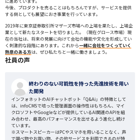
に進めています。

今後、プロダクトを売ることはもちろんですが、サービスを提供
する側としても展望におき事業を行っています。 
2019年に東京証券取引所マザーズ市場への上場を果たし、上場企
業として新たなスタートを切りました。（現在グロース市場）現
在の当社は、将来の発展に向けて会社の機能や文化を形成してい
く刺激的な段階にあります。これから
一緒に会社をつくっていく
熱意のある方
は、ぜひ私たちと一緒に働きましょう。
社員の声
終わりのない可能性を持った先進技術を用い
た開発
インフォネットのAIチャットボット「Q&Ai」の特徴として
は、infoCMSで培った管理画面の操作性はもちろん、マイ
クロソフトやGoogleなどが提供しているAI関連のAPIを組
み合わせ、最高のパフォーマンスを出せるよう進化し続け
ています。

※スマートスピーカーはPCやスマホを用いることなく、声
で調べ物やお買い物、その他サービスを利用できるのが特