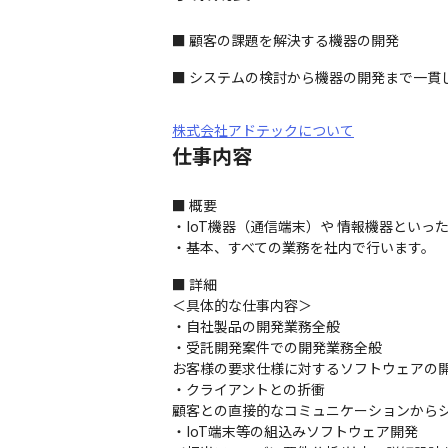
■ 顧客の課題を解決する機器の開発
■ システムの検討から機器の開発まで一貫
株式会社アドテックについて
仕事内容
■ 概要

・IoT機器（通信端末）や 情報機器といっ
・基本、すべての業務を社内で行います。
■ 詳細

＜具体的な仕事内容＞ 

・自社製品の開発業務全般 

・受託開発案件での開発業務全般

お客様の要求仕様に対するソフトウェアの開
・クライアントとの折衝 

顧客との直接的なコミュニケーションからシ
・IoT端末等の組込みソフトウェア開発
