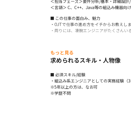
＜担当フェーズ＞要件分析/基本・詳細設計/実装
＜言語＞ C、C++、Java等の組込み機器向けの
■ この仕事の面白み、魅力

・OJTで仕事の進め方をイチからお教えしま
・周りには、凄腕エンジニアがたくさんい
もっと見る
求められるスキル・人物像
■ 必須スキル/経験

・組込み系エンジニアとしての実務経験（3
※5年以上の方は、なお可

※学歴不問