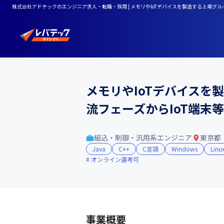
株式会社アドテックのエンジニア求人・転職・採用 | メモリやIoTデバイスを製造する上場グ
メモリやIoTデバイス
流フェーズからIoT端末
組込・制御・汎用系エンジニア
東京都
Java
C++
C言語
Windows
Linu
オンライン選考可
事業概要