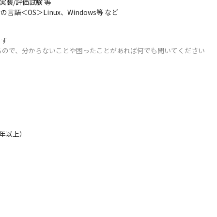
/評価試験 等 

言語＜OS＞Linux、Windows等 など 
す

るので、分からないことや困ったことがあれば何でも聞いてください
年以上）
