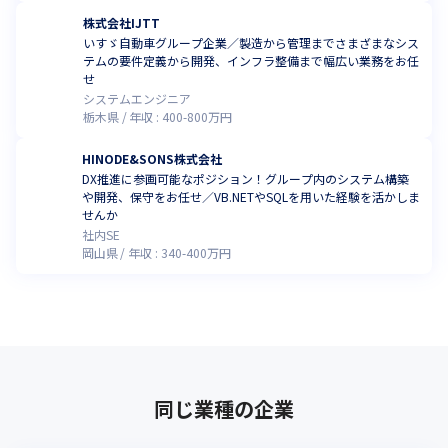
株式会社IJTT
いすゞ自動車グループ企業／製造から管理までさまざまなシス
テムの要件定義から開発、インフラ整備まで幅広い業務をお任
せ
システムエンジニア
栃木県
年収 :
400
-
800
万円
HINODE&SONS株式会社
DX推進に参画可能なポジション！グループ内のシステム構築
や開発、保守をお任せ／VB.NETやSQLを用いた経験を活かしま
せんか
社内SE
岡山県
年収 :
340
-
400
万円
同じ業種の企業