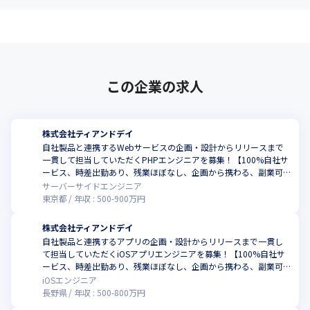
この企業の求人
株式会社ティアンドデイ
自社製品と連携するWebサービスの企画・設計からリリースまで
一貫して担当していただくPHPエンジニアを募集！【100%自社サ
ービス、時差出勤あり、残業ほぼなし、企画から携わる、副業可
(規定あり)、自社内勤務(渋谷)】
サーバーサイドエンジニア
東京都
年収 :
500
-
900
万円
株式会社ティアンドデイ
自社製品と連携するアプリの企画・設計からリリースまで一貫し
て担当していただくiOSアプリエンジニアを募集！【100%自社サ
ービス、時差出勤あり、残業ほぼなし、企画から携わる、副業可
(規定あり)、自社内勤務(松本)】
iOSエンジニア
長野県
年収 :
500
-
800
万円