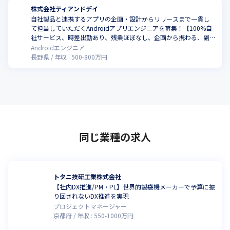
株式会社ティアンドデイ
自社製品と連携するアプリの企画・設計からリリースまで一貫し
て担当していただくAndroidアプリエンジニアを募集！【100%自
社サービス、時差出勤あり、残業ほぼなし、企画から携わる、副
業可(規定あり)、自社内勤務(松本)】
Androidエンジニア
長野県
年収 :
500
-
800
万円
同じ業種の求人
トタニ技研工業株式会社
【社内DX推進/PM・PL】世界的製袋機メーカーで予算に振
り回されないDX推進を実現
プロジェクトマネージャー
京都府
年収 :
550
-
1000
万円