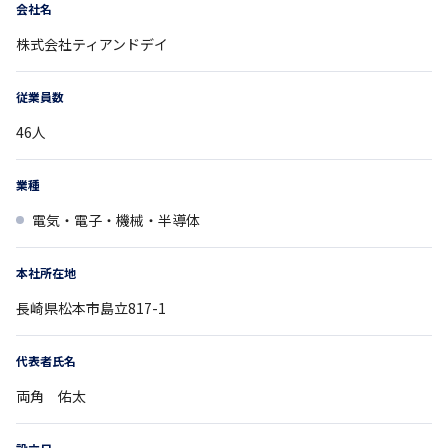
会社名
株式会社ティアンドデイ
従業員数
46
人
業種
電気・電子・機械・半導体
本社所在地
長崎県
松本市島立817-1
代表者氏名
両角 佑太