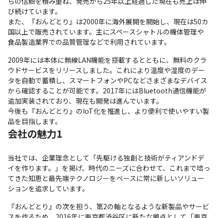
らの信頼を積み重ね、発売から25年以上経過した現在も売上は伸
び続けています。

また、『おんどとり』は2000年に海外展開を開始し、現在は50カ
国以上で販売されています。主にスペースシャトルの機体管理や
食品製造業界での品質管理などで利用されています。
2009年には本体に無線LAN機能を搭載するとともに、無料のクラ
ウドサービスをリリースしました。これにより温度や湿度のデー
タを自動で蓄積し、スマートフォンやPCなどさまざまなデバイス
から確認することが可能です。2017年にはBluetooth通信機能が
追加実装されており、現在も開発は進んでいます。

今後も『おんどとり』のIoT化を推進し、より便利で使いやすい製
品を目指します。
会社の魅力1
当社では、企業理念として「先駆ける独創と技術がティアンドデ
イを作ります。」を掲げ、時代のニーズに合わせて、これまで培っ
てきた知恵と最先端テクノロジーをベースに常に新しいソリュー
ションを追求しています。
『おんどとり』の次を担う、第2の軸となるような新製品やサービ
スを作るため、2016年に東京都渋谷区に新たな拠点として「東京