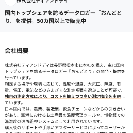
株式会社ティアンドデイ
国内トップシェアを誇るデータロガー『おんどと
り』を提供。50カ国以上で販売中
会社概要
株式会社ティアンドディは長野県松本市に本社を構え、主に国内
トップシェアを誇るデータロガー『おんどとり』の開発・提供を
行っています。

測定する場所や環境に応じて、温度や湿度、大気圧、照度、雨
量、電圧、電流などのさまざまな測定項目を選ぶことが可能で、
独自の測定方式により、コストを抑えつつ高い測定精度を実現
し
ています。

日本国内では、農業、製造業、飲食チェーンなどからの引き合い
があり、空港におけるお土産品の温度管理ツールや、博物館での
温湿度の遠隔監視システムとして利用されています。

購入後のサポートや手厚いアフターサービスによってユーザーか