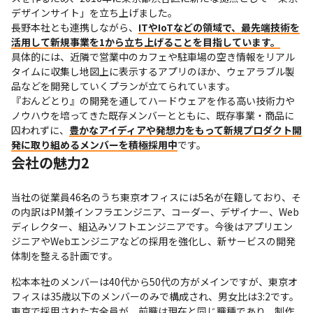
デザインサイト」を立ち上げました。

長野本社とも連携しながら、
ITやIoTなどの領域で、最先端技術を
活用して新規事業を1から立ち上げることを目指しています。
具体的には、近隣で営業中のカフェや駐車場の空き情報をリアル
タイムに収集し地図上に表示するアプリのほか、ウェアラブル製
品などを開発していくプランが立てられています。

『おんどとり』の開発を通してハードウェアを作る高い技術力や
ノウハウを培ってきた既存メンバーとともに、既存事業・商品に
囚われずに、
豊かなアイディアや発想力をもって新規プロダクト開
発に取り組めるメンバーを積極採用中
です。
会社の魅力2
当社の従業員46名のうち東京オフィスには5名が在籍しており、そ
の内訳はPM兼インフラエンジニア、コーダー、デザイナー、Web 
ディレクター、組込みソフトエンジニアです。今後はアプリエン
ジニアやWebエンジニアなどの採用を強化し、新サービスの開発
体制を整える計画です。
松本本社のメンバーは40代から50代の方がメインですが、東京オ
フィスは35歳以下のメンバーのみで構成され、男女比は3:2です。
東京で採用された方全員が、前職は現在と同じ職種であり、制作