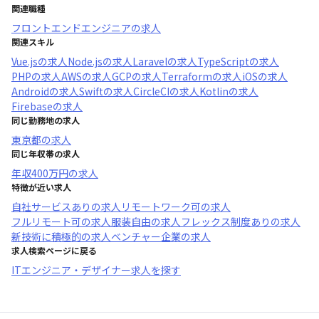
関連職種
フロントエンドエンジニア
の求人
関連スキル
Vue.js
の求人
Node.js
の求人
Laravel
の求人
TypeScript
の求人
PHP
の求人
AWS
の求人
GCP
の求人
Terraform
の求人
iOS
の求人
Android
の求人
Swift
の求人
CircleCI
の求人
Kotlin
の求人
Firebase
の求人
同じ勤務地の求人
東京都
の求人
同じ年収帯の求人
年収
400万円
の求人
特徴が近い求人
自社サービスあり
の求人
リモートワーク可
の求人
フルリモート可
の求人
服装自由
の求人
フレックス制度あり
の求人
新技術に積極的
の求人
ベンチャー企業
の求人
求人検索ページに戻る
ITエンジニア・デザイナー求人を探す