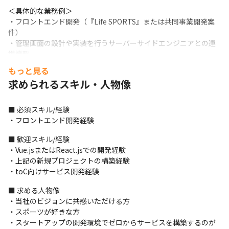
＜具体的な業務例＞

・フロントエンド開発（『Life SPORTS』または共同事業開発案
件）

・管理画面の設計や実装を行うサーバーサイドエンジニアとの連
携業務
もっと見る
＜開発体制＞

求められるスキル・人物像
・機能や開発案件ごとに5～15名でチームを組んで開発を進めてい
ます

・開発規模によっては、1人のメンバーに複数の開発チームにジョ
■ 必須スキル/経験

インしてもらうこともあります
・フロントエンド開発経験
＜開発の流れ＞

■ 歓迎スキル/経験

・週に1度、Google MeetやZoomで行う定例ミーティングのほか
・Vue.jsまたはReact.jsでの開発経験

は、Slackでリアルタイムにコミュニケーションをとっています

・上記の新規プロジェクトの構築経験

・Backlogやesaを用いて、開発タスクやスケジュール管理を行っ
・toC向けサービス開発経験
ています

・アジャイルやスクラムなど、特別決まった開発手法は採用してい
■ 求める人物像

ませんが、共同事業開発の際にはウォーターフォールに近い手法
・当社のビジョンに共感いただける方

で開発を行うことがあります
・スポーツが好きな方

・スタートアップの開発環境でゼロからサービスを構築するのが
＜ジョインする開発チームの決め方について＞
