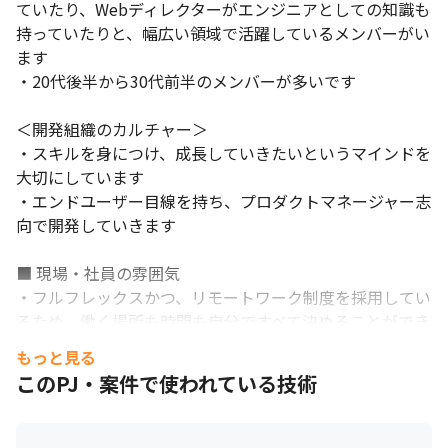
ていたり、Webディレクターがエンジニアとしての知識も
持っていたりと、幅広い領域で活躍しているメンバーがい
ます

・20代後半から30代前半のメンバーが多いです

＜開発組織のカルチャー＞

・スキルを身につけ、成長していきたいというマインドを
大切にしています

・エンドユーザー目線を持ち、プロダクトマネージャー志
向で開発していきます

■ 現場・社員の雰囲気

それぞれの意見を尊重したコミュニケーションをとっています。
・フルフレックスかつ、リモートワーク制度を採用してい
るため、働く場所も時間も自分ですべて決めることができ
ます

もっと見る
・スキルの高いメンバー同士で信頼しあって業務を進める
このPJ・案件で使われている技術
ことを大切にしています

・お互いに心地の良いコミュニケーションをとれるよう、
それぞれの立場を尊重し合っています
