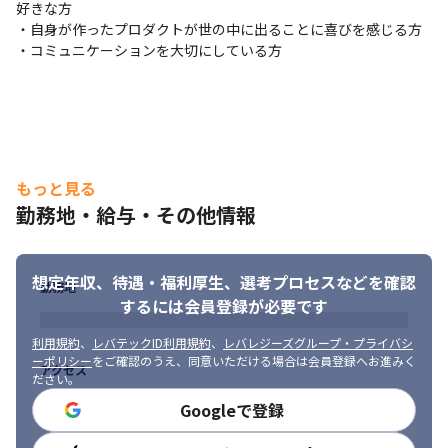
好きな方

・本人の伸ばしたいスキルをヒアリングし、なるべく希望に沿っ
・自身が作ったプロダクトが世の中に出ることに喜びを感じる方

た開発ができるチームにアサインします
・コミュニケーションを大切にしている方
■ この仕事の面白み、魅力

・少数精鋭のため一人ひとりの裁量が大きく、フルスタックなス
キルが身につけられます

・開発チームは全体的に風通しが良いので、良いサービスのため
にみんなで意見を出し合いながら開発していけます

・開発だけでなく、自社サービスの企画や設計などに関われるポ
もっと見る
ジションです

勤務地・給与・その他情報
・共同事業開発は0→1の新規開発がほとんどを占めるため、開発
環境や使用する技術やライブラリなどに縛りがあるケースは少な
く、興味のあるモダンな技術を取り入れながら開発を進めること
想定年収、待遇・福利厚生、
選考プロセスなどを確認
が可能です
勤務地
するには会員登録が必要です
利用規約
、
レバテックID利用規約
、
レバレジーズグループ・プライバシ
ーポリシー
をご確認のうえ、同意いただける場合は会員登録へお進みく
アクセス
ださい。
Googleで登録