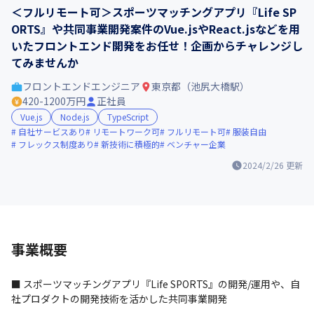
＜フルリモート可＞スポーツマッチングアプリ『Life SP
ORTS』や共同事業開発案件のVue.jsやReact.jsなどを用
いたフロントエンド開発をお任せ！企画からチャレンジし
てみませんか
フロントエンドエンジニア
東京都（池尻大橋駅）
420-1200万円
正社員
Vue.js
Node.js
TypeScript
自社サービスあり
リモートワーク可
フルリモート可
服装自由
フレックス制度あり
新技術に積極的
ベンチャー企業
2024/2/26
更新
事業概要
■ スポーツマッチングアプリ『Life SPORTS』の開発/運用や、自
社プロダクトの開発技術を活かした共同事業開発