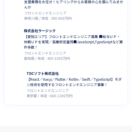
支援業務をお任せ！ヒアリングからお客様の心を掴んでみませ
んか
フロントエンドエンジニア
神奈川県
年収 :
380
-
800
万円
株式会社ラージック
【愛知エリア】フロントエンドエンジニア募集 ■給与ＵＰ・
休暇ＵＰを実現／長期安定雇用■JavaScript,TypeScriptなど案
件多数！
フロントエンドエンジニア
愛知県
年収 :
400
-
1000
万円
TDCソフト株式会社
【React／Vue.js／Flutter／Kotlin／Swift／TypeScript】モダ
ン技術を使用するフロントエンドエンジニア募集！
フロントエンドエンジニア
東京都
年収 :
680
-
1200
万円