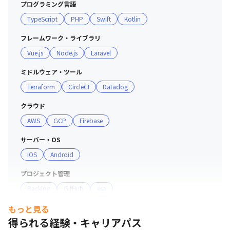
プログラミング言語
・自社プロダクトのスポーツマッチングアプリ『Life 
TypeScript
PHP
Swift
Kotlin
SPORTS』をいちユーザーとして利用し、仕事帰りにスポ
ーツを楽しむメンバーがいます

フレームワーク・ライブラリ
・業務以外でも、お互いに面白いと思ったことを話した
Vue.js
Node.js
Laravel
り、趣味の話をしたりするなど、積極的にコミュニケーシ
ョンをとっています

ミドルウェア・ツール
・集中して業務を行い、プライベートを充実させようとい
Terraform
CircleCI
Datadog
う雰囲気があるため、18時には筋トレのために退勤して
いるメンバーがいます

クラウド
AWS
GCP
Firebase
■ 社風

サーバー・OS
・仕事としてではなく、自分がどんなことをしていきたい
iOS
Android
かを伝えていける環境です

・プライベートの時間を大切にし、過度な労働はやめてい
プロジェクト管理
こうという文化があります
Backlog
GitHub
esa
もっと見る
コミュニケーションツール
得られる経験・キャリアパス
Slack
Zoom