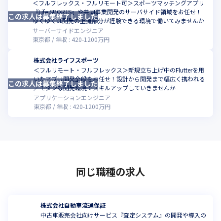
＜フルフレックス・フルリモート可＞スポーツマッチングアプリ
『Life SPORTS』や共同事業開発のサーバサイド領域をお任せ！
この求人は募集終了しました
ゆくゆくは開発の上流部分が経験できる環境で働いてみませんか
サーバーサイドエンジニア
東京都
年収 :
420
-
1200
万円
株式会社ライフスポーツ
＜フルリモート・フルフレックス＞新規立ち上げ中のFlutterを用
いたアプリ開発全般をお任せ！設計から開発まで幅広く携われる
この求人は募集終了しました
／モダンな開発環境でスキルアップしていきませんか
アプリケーションエンジニア
東京都
年収 :
420
-
1200
万円
同じ職種の求人
株式会社自動車流通保証
中古車販売会社向けサービス『査定システム』の開発や導入の